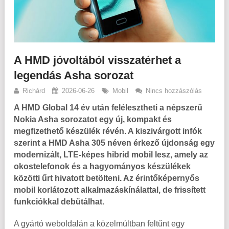
A HMD jóvoltából visszatérhet a
legendás Asha sorozat
Richárd
2026-06-26
Mobil
Nincs hozzászólás
A HMD Global 14 év után felélesztheti a népszerű
Nokia Asha sorozatot egy új, kompakt és
megfizethető készülék révén. A kiszivárgott infók
szerint a HMD Asha 305 néven érkező újdonság egy
modernizált, LTE-képes hibrid mobil lesz, amely az
okostelefonok és a hagyományos készülékek
közötti űrt hivatott betölteni. Az érintőképernyős
mobil korlátozott alkalmazáskínálattal, de frissített
funkciókkal debütálhat.
A gyártó weboldalán a közelmúltban feltűnt egy