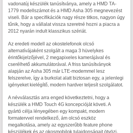
vadonatúj készülék tanúsítványa, amely a HMD TA-
1779 modellszámot és a HMD Asha 305 megnevezést
viseli. Bár a specifikációk nagy része titkos, nagyon úgy
tűnik, hogy a vállalat vissza szeretné hozni a piacra a
2012 nyarán indult klasszikus szériát.
Az eredeti modell az okostelefonok olcsó
alternatívájaként szolgált a maga 3 hüvelykes
érintőkijelzőjével, 2 megapixeles kamerájával és
cserélhető akkumulátorával. A friss tanúsítványok
alapján az Asha 305 már LTE-modemmel lesz
felszerelve, így a burkolat alatt biztosan egy, a jelenlegi
igényeket kielégítő, modern hardver teljesít szolgálatot.
A névválasztás arra enged következtetni, hogy a
készülék a HMD Touch 4G koncepcióját követi. A
gyártó célja lényegében egy kompakt, modern
formatervvel rendelkező, ám olcsó eszköz
megalkotása, amely az egyszerűbb feature phone
készülékek és az okosmobilok tulajdonságait ötvözi.