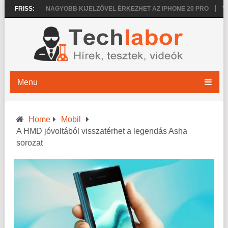
O 2026
FRISS:
NAGYOBB KIJELZŐVEL ÉRKEZHET AZ IPHONE 20 PRO
VÉKO
Menu
Home
Mobil
A HMD jóvoltából visszatérhet a legendás Asha
sorozat