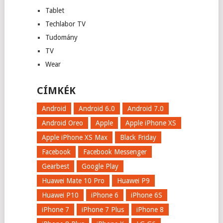
Tablet
Techlabor TV
Tudomány
TV
Wear
CÍMKÉK
Android
Android 6.0
Android 7.0
Android Oreo
Apple
Apple iPhone XS
Apple iPhone XS Max
Black Friday
Facebook
Facebook Messenger
Gearbest
Google Play
Huawei Mate 10 Pro
Huawei P9
Huawei P10
iPhone 6
iPhone 6S
iPhone 7
iPhone 7 Plus
iPhone 8