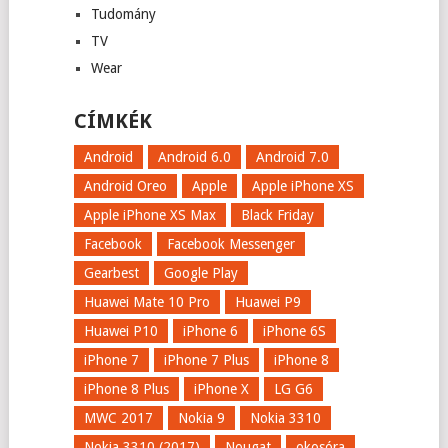
Tudomány
TV
Wear
CÍMKÉK
Android
Android 6.0
Android 7.0
Android Oreo
Apple
Apple iPhone XS
Apple iPhone XS Max
Black Friday
Facebook
Facebook Messenger
Gearbest
Google Play
Huawei Mate 10 Pro
Huawei P9
Huawei P10
iPhone 6
iPhone 6S
iPhone 7
iPhone 7 Plus
iPhone 8
iPhone 8 Plus
iPhone X
LG G6
MWC 2017
Nokia 9
Nokia 3310
Nokia 3310 (2017)
Nougat
okosóra