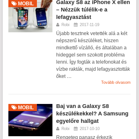
Galaxy S8 az iPhone X ellen
MOBIL
– Nézzük túlélik-e a
lefagyasztást
Robi
2017-11-19
Újabb tesztnek vetették alá a két
népszerű készüléket, hiszen
mindkettő vízálló, és általában a
hideggel sem szokott probléma
lenni. Így fogták a telefonokat és
vízbe rakták, majd lefagyasztották
őket …
Tovább olvasom
Baj van a Galaxy S8
MOBIL
készülékekkel? A Samsung
egyelőre hallgat
Robi
2017-10-10
Rengeteg panasz érkezik