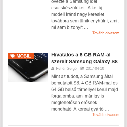
övezte a Samsung idei
csúcskészülékeit. A két új
modell iránti nagy kereslet
továbbra sem tűnik enyhülni, amit
mi sem bizonyít …
Tovább olvasom
Hivatalos a 6 GB RAM-al
MOBIL
szerelt Samsung Galaxy S8
Fehér Gergő
2017-04-10
Mint az tudott, a Samsung által
bemutatott S8, 4 GB RAM-mal és
64 GB belső tárhellyel kerül majd
forgalomba, ami már így is
meglehetősen erősnek
mondható. A koreai gyártó …
Tovább olvasom