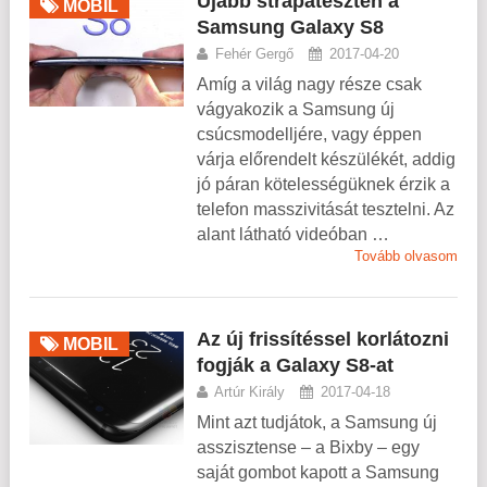
Újabb strapateszten a
MOBIL
Samsung Galaxy S8
Fehér Gergő
2017-04-20
Amíg a világ nagy része csak
vágyakozik a Samsung új
csúcsmodelljére, vagy éppen
várja előrendelt készülékét, addig
jó páran kötelességüknek érzik a
telefon masszivitását tesztelni. Az
alant látható videóban …
Tovább olvasom
Az új frissítéssel korlátozni
MOBIL
fogják a Galaxy S8-at
Artúr Király
2017-04-18
Mint azt tudjátok, a Samsung új
asszisztense – a Bixby – egy
saját gombot kapott a Samsung