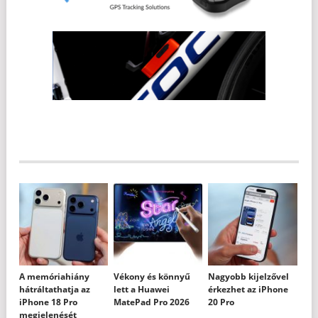
A memóriahiány
Vékony és könnyű
Nagyobb kijelzővel
hátráltathatja az
lett a Huawei
érkezhet az iPhone
iPhone 18 Pro
MatePad Pro 2026
20 Pro
megjelenését