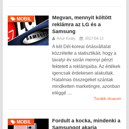
Megvan, mennyit költött
MOBIL
reklámra az LG és a
Samsung
Artúr Király
2017-04-13
A két Dél-koreai óriásvállalat
közzétette a statisztikáit, hogy a
tavalyi év során mennyi pénzt
fektetett a reklámjaiba. Az értékek
igencsak érdekesen alakultak.
Hatalmas összegeket szántak
mindketten marketingre, azonban
eléggé …
Tovább olvasom
Fordult a kocka, mindenki a
MOBIL
Samsungot akarja