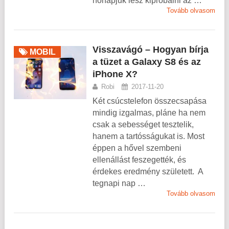
hónapjuk lesz kipróbálni az …
Tovább olvasom
Visszavágó – Hogyan bírja
MOBIL
a tüzet a Galaxy S8 és az
iPhone X?
Robi
2017-11-20
Két csúcstelefon összecsapása
mindig izgalmas, pláne ha nem
csak a sebességet tesztelik,
hanem a tartósságukat is. Most
éppen a hővel szembeni
ellenállást feszegették, és
érdekes eredmény született. A
tegnapi nap …
Tovább olvasom