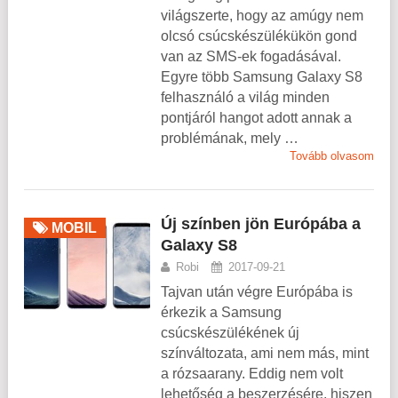
világszerte, hogy az amúgy nem
olcsó csúcskészülékükön gond
van az SMS-ek fogadásával.
Egyre több Samsung Galaxy S8
felhasználó a világ minden
pontjáról hangot adott annak a
problémának, mely …
Tovább olvasom
Új színben jön Európába a
MOBIL
Galaxy S8
Robi
2017-09-21
Tajvan után végre Európába is
érkezik a Samsung
csúcskészülékének új
színváltozata, ami nem más, mint
a rózsaarany. Eddig nem volt
lehetőség a beszerzésére, hiszen