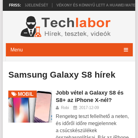
 PRO MEGJELENÉSÉT
FRISS:
VÉKONY ÉS KÖNNYŰ LETT A HUAWEI MATEPAD P
Menu
Samsung Galaxy S8 hírek
Jobb vétel a Galaxy S8 és
MOBIL
S8+ az iPhone X-nél?
Robi
2017-12-09
Rengeteg teszt fellelhető a neten,
és időről időre megjelennek
a csúcskészülékek
összehasonlításai. Bár az iPhone