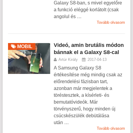
Galaxy S8-ban, s mivel egyelőre
a funkció eléggé korlátolt (csak
angolul és …
Tovább olvasom
Videó, amin brutális módon
MOBIL
bánnak el a Galaxy S8-cal
Artúr Király
2017-04-13
A Samsung Galaxy S8
értékesítése még mindig csak az
előrendelési fázisban tart,
azonban már megjelentek a
töréstesztek, a kísérleti- és
bemutatóvideók. Már
törvényszerű, hogy minden új
csúcskészülék debütálása
után …
Tovább olvasom