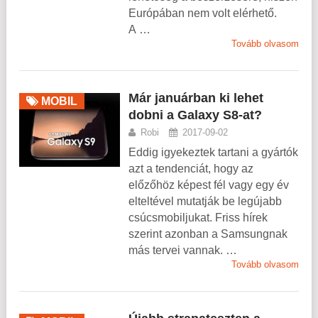
Európában nem volt elérhető.
A …
Tovább olvasom
Már januárban ki lehet
MOBIL
dobni a Galaxy S8-at?
Robi
2017-09-02
Eddig igyekeztek tartani a gyártók
azt a tendenciát, hogy az
előzőhöz képest fél vagy egy év
elteltével mutatják be legújabb
csúcsmobiljukat. Friss hírek
szerint azonban a Samsungnak
más tervei vannak. …
Tovább olvasom