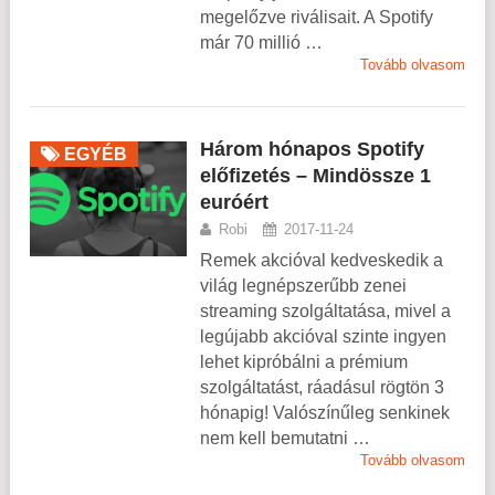
megelőzve riválisait. A Spotify
már 70 millió …
Tovább olvasom
Három hónapos Spotify
EGYÉB
előfizetés – Mindössze 1
euróért
Robi
2017-11-24
Remek akcióval kedveskedik a
világ legnépszerűbb zenei
streaming szolgáltatása, mivel a
legújabb akcióval szinte ingyen
lehet kipróbálni a prémium
szolgáltatást, ráadásul rögtön 3
hónapig! Valószínűleg senkinek
nem kell bemutatni …
Tovább olvasom