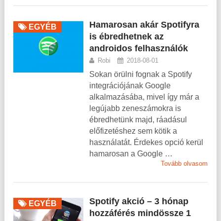
Hamarosan akár Spotifyra
EGYÉB
is ébredhetnek az
androidos felhasználók
Robi
2018-08-01
Sokan örülni fognak a Spotify
integrációjának Google
alkalmazásába, mivel így már a
legújabb zeneszámokra is
ébredhetünk majd, ráadásul
előfizetéshez sem kötik a
használatát. Érdekes opció kerül
hamarosan a Google …
Tovább olvasom
Spotify akció – 3 hónap
EGYÉB
hozzáférés mindössze 1