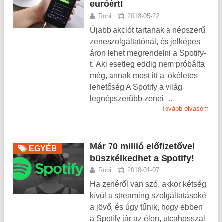
euróért!
Robi
2018-05-22
Újabb akciót tartanak a népszerű
zeneszolgáltatónál, és jelképes
áron lehet megrendelni a Spotify-
t. Aki esetleg eddig nem próbálta
még, annak most itt a tökéletes
lehetőség A Spotify a világ
legnépszerűbb zenei …
Tovább olvasom
Már 70 millió előfizetővel
EGYÉB
büszkélkedhet a Spotify!
Robi
2018-01-07
Ha zenéről van szó, akkor kétség
kívül a streaming szolgáltatásoké
a jövő, és úgy tűnik, hogy ebben
a Spotify jár az élen, utcahosszal