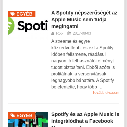
A Spotify népszerűségét az
EGYÉB
Apple Music sem tudja
megingatni
Robi
2017-08-03
A streamelés egyre
közkedveltebb, és ezt a Spotify
időben felismerte, ráadásul
nagyon jó felhasználói élményt
tudott biztosítani. Ebből azóta is
profitálnak, a versenytársak
legnagyobb bánatára. A Spotify
bejelentette, hogy több …
Tovább olvasom
Spotify és az Apple Music is
EGYÉB
integrálódhat a Facebook