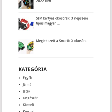
2022-ben
SIM kártyás okosórák: 3 népszerű
típus magyar …
Megérkezett a Smartic X okosóra
KATEGÓRIA
Egyéb
Jármű
Játék
Kiegészítő
Kiemelt
Konzol