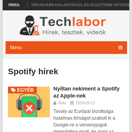
E 20 PRO
FRISS:
VÉKONYABB KIALAKÍTÁSSAL ÉS FEJLETTEBB HŰTÉSSEL ÉR
Menu
Spotify hírek
Nyíltan nekiment a Spotify
EGYÉB
az Apple-nek
Robi
2019-03-13
Tavaly az Európai bizottsága
hatalmas bírságot szabott ki a
Google-re a versenyjogok
megsértése miatt, és most az