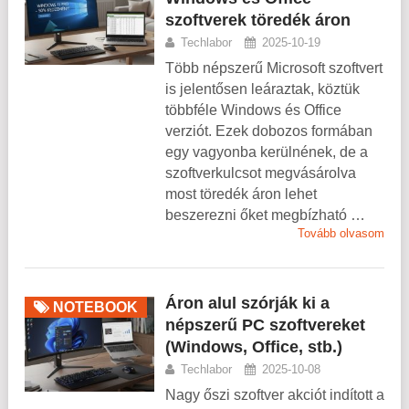
szoftverek töredék áron
Techlabor
2025-10-19
Több népszerű Microsoft szoftvert
is jelentősen leáraztak, köztük
többféle Windows és Office
verziót. Ezek dobozos formában
egy vagyonba kerülnének, de a
szoftverkulcsot megvásárolva
most töredék áron lehet
beszerezni őket megbízható …
Tovább olvasom
Áron alul szórják ki a
NOTEBOOK
népszerű PC szoftvereket
(Windows, Office, stb.)
Techlabor
2025-10-08
Nagy őszi szoftver akciót indított a