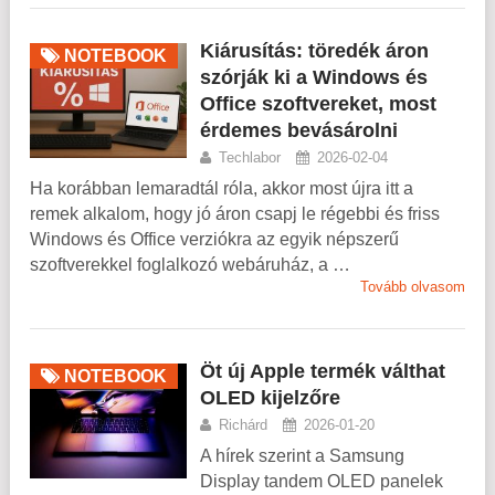
Kiárusítás: töredék áron
NOTEBOOK
szórják ki a Windows és
Office szoftvereket, most
érdemes bevásárolni
Techlabor
2026-02-04
Ha korábban lemaradtál róla, akkor most újra itt a
remek alkalom, hogy jó áron csapj le régebbi és friss
Windows és Office verziókra az egyik népszerű
szoftverekkel foglalkozó webáruház, a …
Tovább olvasom
Öt új Apple termék válthat
NOTEBOOK
OLED kijelzőre
Richárd
2026-01-20
A hírek szerint a Samsung
Display tandem OLED panelek