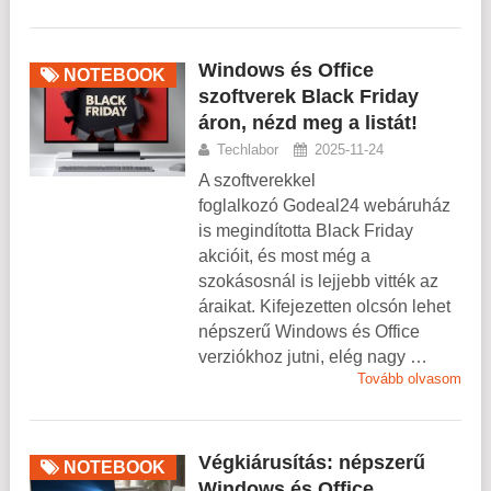
Windows és Office
NOTEBOOK
szoftverek Black Friday
áron, nézd meg a listát!
Techlabor
2025-11-24
A szoftverekkel
foglalkozó Godeal24 webáruház
is megindította Black Friday
akcióit, és most még a
szokásosnál is lejjebb vitték az
áraikat. Kifejezetten olcsón lehet
népszerű Windows és Office
verziókhoz jutni, elég nagy …
Tovább olvasom
Végkiárusítás: népszerű
NOTEBOOK
Windows és Office