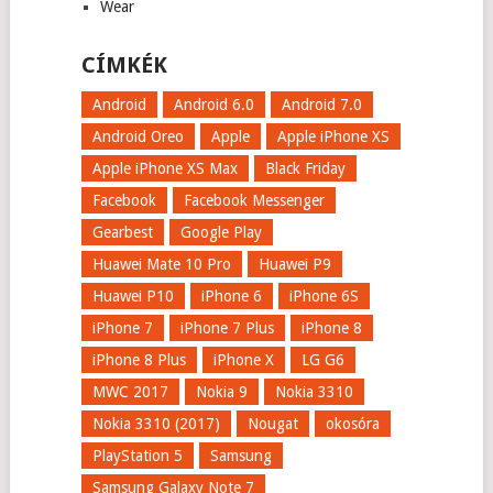
Wear
CÍMKÉK
Android
Android 6.0
Android 7.0
Android Oreo
Apple
Apple iPhone XS
Apple iPhone XS Max
Black Friday
Facebook
Facebook Messenger
Gearbest
Google Play
Huawei Mate 10 Pro
Huawei P9
Huawei P10
iPhone 6
iPhone 6S
iPhone 7
iPhone 7 Plus
iPhone 8
iPhone 8 Plus
iPhone X
LG G6
MWC 2017
Nokia 9
Nokia 3310
Nokia 3310 (2017)
Nougat
okosóra
PlayStation 5
Samsung
Samsung Galaxy Note 7