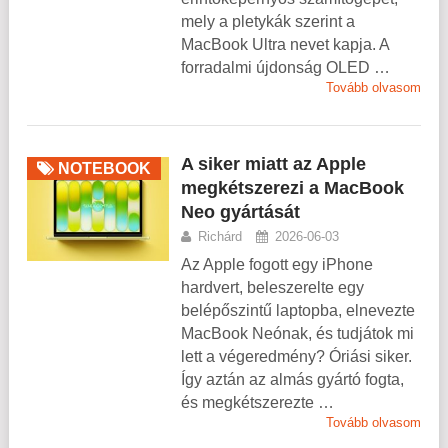
mely a pletykák szerint a
MacBook Ultra nevet kapja. A
forradalmi újdonság OLED …
Tovább olvasom
A siker miatt az Apple
NOTEBOOK
megkétszerezi a MacBook
Neo gyártását
Richárd
2026-06-03
Az Apple fogott egy iPhone
hardvert, beleszerelte egy
belépőszintű laptopba, elnevezte
MacBook Neónak, és tudjátok mi
lett a végeredmény? Óriási siker.
Így aztán az almás gyártó fogta,
és megkétszerezte …
Tovább olvasom