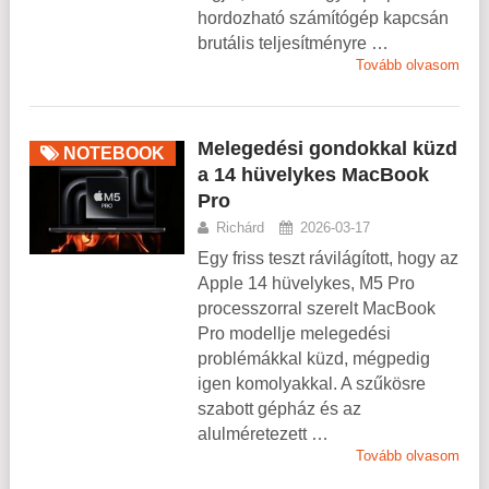
hordozható számítógép kapcsán
brutális teljesítményre …
Tovább olvasom
Melegedési gondokkal küzd
NOTEBOOK
a 14 hüvelykes MacBook
Pro
Richárd
2026-03-17
Egy friss teszt rávilágított, hogy az
Apple 14 hüvelykes, M5 Pro
processzorral szerelt MacBook
Pro modellje melegedési
problémákkal küzd, mégpedig
igen komolyakkal. A szűkösre
szabott gépház és az
alulméretezett …
Tovább olvasom