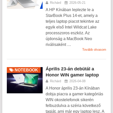
Richárd
2026-05-21
A HP Kínában leplezte le a
StarBook Plus 14-et, amely a
teljes laptop piacot tekintve az
egyik első Intel Wildcat Lake
processzoros eszköz. Az
újdonság a MacBook Neo
riválisaként …
Tovább olvasom
Április 23-án debütál a
NOTEBOOK
Honor WIN gamer laptop
Richárd
2026-04-08
A Honor április 23-án Kínában
dobja piacra a gamer kategóriás
WIN okostelefonok sikerén
felbuzdulva a széria következő
tagját, ami már egy laptop lesz. A