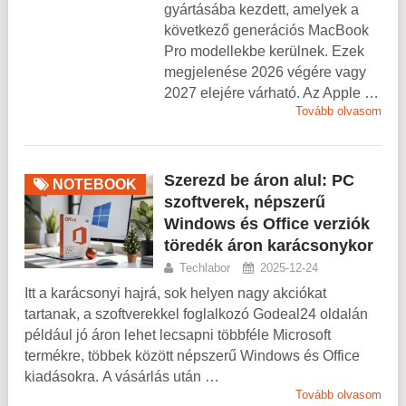
gyártásába kezdett, amelyek a
következő generációs MacBook
Pro modellekbe kerülnek. Ezek
megjelenése 2026 végére vagy
2027 elejére várható. Az Apple …
Tovább olvasom
Szerezd be áron alul: PC
NOTEBOOK
szoftverek, népszerű
Windows és Office verziók
töredék áron karácsonykor
Techlabor
2025-12-24
Itt a karácsonyi hajrá, sok helyen nagy akciókat
tartanak, a szoftverekkel foglalkozó Godeal24 oldalán
például jó áron lehet lecsapni többféle Microsoft
termékre, többek között népszerű Windows és Office
kiadásokra. A vásárlás után …
Tovább olvasom