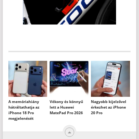
A memóriahiány
Vékony és könnyű
Nagyobb kijelzővel
hátráltathatja az
lett a Huawei
érkezhet az iPhone
iPhone 18 Pro
MatePad Pro 2026
20 Pro
megjelenését