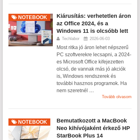
Kiárusítás: verhetetlen áron
NOTEBOOK
az Office 2024, és a
Windows 11 is olcsóbb lett
Techlabor
2026-06-03
Most ritka jó áron lehet népszerű
PC szoftverekre lecsapni, a 2024-
es Microsoft Office kifejezetten
olcsó, de vannak más jó akciók
is, Windows rendszerek és
további hasznos programok. Ha
nem szeretnél …
Tovább olvasom
Bemutatkozott a MacBook
NOTEBOOK
Neo kihívójaként érkező HP
StarBook Plus 14