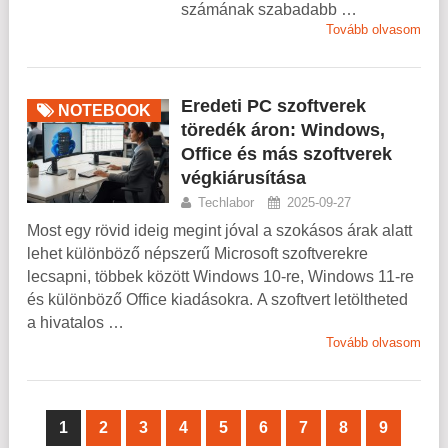
számának szabadabb …
Tovább olvasom
Eredeti PC szoftverek
NOTEBOOK
töredék áron: Windows,
Office és más szoftverek
végkiárusítása
Techlabor
2025-09-27
Most egy rövid ideig megint jóval a szokásos árak alatt
lehet különböző népszerű Microsoft szoftverekre
lecsapni, többek között Windows 10-re, Windows 11-re
és különböző Office kiadásokra. A szoftvert letöltheted
a hivatalos …
Tovább olvasom
1
2
3
4
5
6
7
8
9