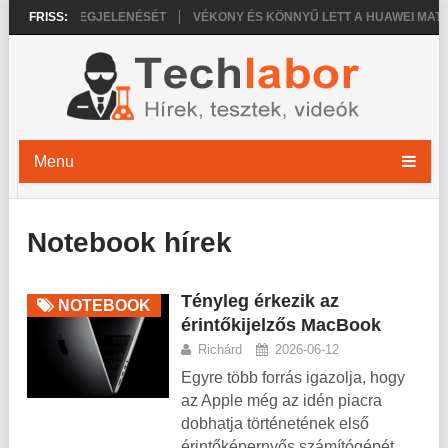
18 PRO MEGJELENÉSÉT
FRISS:
VÉKONY ÉS KÖNNYŰ LETT A HUAWEI MATEPAD 
Menu
Notebook hírek
Tényleg érkezik az
NOTEBOOK
érintőkijelzős MacBook
Richárd
2026-06-12
Egyre több forrás igazolja, hogy
az Apple még az idén piacra
dobhatja történetének első
érintőképernyős számítógépét,