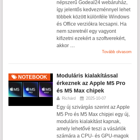
népszerű Godeal24 webáruház,
így jelentős kedvezménnyel lehet
többek között különféle Windows
és Office verziókra lecsapni. Ha
nem szeretnél egy vagyont
kifizetni ezekért a szoftverekért,
akkor …
Tovább olvasom
Moduláris kialakítással
NOTEBOOK
érkeznek az Apple M5 Pro
és M5 Max chipek
Richárd
2025-10-07
Egy új szivárgás szerint az Apple
M5 Pro és M5 Max chipjei egy új,
moduláris kialakítást kapnak,
amely lehetővé teszi a vásárlók
számára a CPU- és GPU-magok