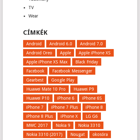
TV
Wear
CÍMKÉK
Android
Android 6.0
Android 7.0
Android Oreo
Apple
Apple iPhone XS
Apple iPhone XS Max
Black Friday
Facebook
Facebook Messenger
Gearbest
Google Play
Huawei Mate 10 Pro
Huawei P9
Huawei P10
iPhone 6
iPhone 6S
iPhone 7
iPhone 7 Plus
iPhone 8
iPhone 8 Plus
iPhone X
LG G6
MWC 2017
Nokia 9
Nokia 3310
Nokia 3310 (2017)
Nougat
okosóra