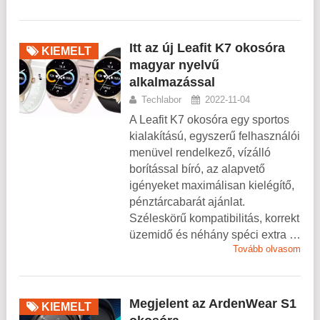
Itt az új Leafit K7 okosóra
KIEMELT
magyar nyelvű
alkalmazással
Techlabor
2022-11-04
A Leafit K7 okosóra egy sportos
kialakítású, egyszerű felhasználói
menüvel rendelkező, vízálló
borítással bíró, az alapvető
igényeket maximálisan kielégítő,
pénztárcabarát ajánlat.
Széleskörű kompatibilitás, korrekt
üzemidő és néhány spéci extra …
Tovább olvasom
Megjelent az ArdenWear S1
KIEMELT