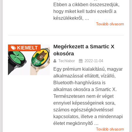
Ebben a cikkben összeszedjük,
hogy miket kell tudni ezekről a
készülékekről, …
Tovább olvasom
Megérkezett a Smartic X
KIEMELT
okosóra
Techlabor
2022-11-04
Egy prémium kialakítású, magyar
alkalmazással ellátott, vízálló,
Bluetooth-hanghívásra is
alkalmas okosóra a Smartic X.
Természetesen nem ér véget
ennyivel képességeinek sora,
számos egészségkövetéssel
kapcsolatos, illetve a mindennapi
életet megkönnyítő …
Tovább olvasom