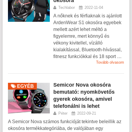
okosóra
Techlabor
2022-11-04
A nőknek és férfiaknak is ajánlott
ArdenWear S1 okosóra egyebek
mellett azért lehet méltó a
figyelemre, mert könnyű és
vékony kivitellel, vízálló
kialakítással, Bluetooth-hívással,
fitnesz funkciókkal és 18 sport …
Tovább olvasom
Semicor Nova okosóra
EGYÉB
bemutató: nyomkövetős
gyerek okosóra, amivel
telefonálni is lehet
Péter
2022-09-21
A Semicor Nova számos funkcióját tekintve beleillik az
okosóra termékkategóriába, de valójában egy