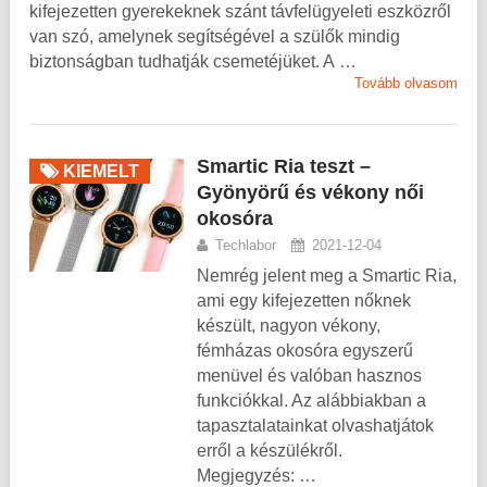
kifejezetten gyerekeknek szánt távfelügyeleti eszközről
van szó, amelynek segítségével a szülők mindig
biztonságban tudhatják csemetéjüket. A …
Tovább olvasom
Smartic Ria teszt –
KIEMELT
Gyönyörű és vékony női
okosóra
Techlabor
2021-12-04
Nemrég jelent meg a Smartic Ria,
ami egy kifejezetten nőknek
készült, nagyon vékony,
fémházas okosóra egyszerű
menüvel és valóban hasznos
funkciókkal. Az alábbiakban a
tapasztalatainkat olvashatjátok
erről a készülékről.
Megjegyzés: …