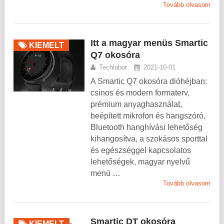
Tovább olvasom
Itt a magyar menüs Smartic
KIEMELT
Q7 okosóra
Techlabor
2021-10-01
A Smartic Q7 okosóra dióhéjban:
csinos és modern formaterv,
prémium anyaghasználat,
beépített mikrofon és hangszóró,
Bluetooth hanghívási lehetőség
kihangosítva, a szokásos sporttal
és egészséggel kapcsolatos
lehetőségek, magyar nyelvű
menü …
Tovább olvasom
Smartic DT okosóra
KIEMELT