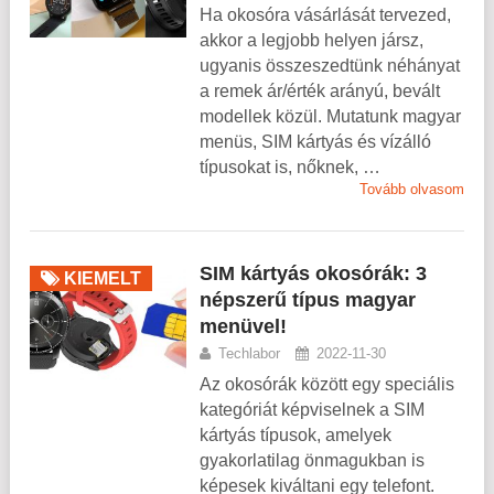
Ha okosóra vásárlását tervezed,
akkor a legjobb helyen jársz,
ugyanis összeszedtünk néhányat
a remek ár/érték arányú, bevált
modellek közül. Mutatunk magyar
menüs, SIM kártyás és vízálló
típusokat is, nőknek, …
Tovább olvasom
SIM kártyás okosórák: 3
KIEMELT
népszerű típus magyar
menüvel!
Techlabor
2022-11-30
Az okosórák között egy speciális
kategóriát képviselnek a SIM
kártyás típusok, amelyek
gyakorlatilag önmagukban is
képesek kiváltani egy telefont.