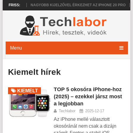
RO 2026
FRISS:
NAGYOBB KIJELZŐVEL ÉRKEZHET AZ IPHONE 20 PRO
VÉKO
Menu
Kiemelt hírek
TOP 5 okosóra iPhone-hoz
KIEMELT
(2025) – ezekkel jársz most
a legjobban
Techlabor
2025-12-17
Az iPhone mellé választott
okosóránál nem csak a dizájn
számít. Fontos a stabil iOS-