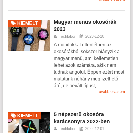
Magyar menüs okosórák
KIEMELT
2023
Techlabor
2023-12-10
A mobilokkal ellentétben az
okosórákból sokszor hiányzik a
magyar menü, ami kellemetlen
lehet azok számára, akik nem
tudnak angolul. Éppen ezért most
mutatunk néhány megfizethető
árú, de bevált típust, …
Tovább olvasom
5 népszerű okosóra
KIEMELT
karácsonyra 2022-ben
Techlabor
2022-12-01