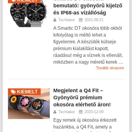
bemutató: gyönyörű kijelző
és IP68-as vízállóság
Techlabor
2021-09-21
A Smartic DT okosóra több okból
kifolyólag is méltó lehet a
figyelemre. A készülék külseje
prémium kialakítást kapott,
ráadásul még a víznek is ellenáll,
miközben a nagy méretű kerek …
Tovább olvasom
Megjelent a Q4 Fit –
KIEMELT
Gyönyörű prémium
okosóra elérhető áron!
Techlabor
2020-12-09
Egy remek új okosóra érkezett
hazánkba, a Q4 Fit, amely a