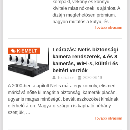
kompakt, vékony és könnyű
kivitele miatt nőknek is ajánlott. A
dizájn meglehetősen prémium,
nagyon mutatós a kütyü, és …
Tovább olvasom
Leárazás: Netis biztonsági
KIEMELT
kamera rendszerek, 4 és 8
kamerás, WiFi-s, kültéri és
beltéri verziók
Techlabor
2020-06-19
A 2000-ben alapított Netis mára egy komoly, elismert
márkává nőtte ki magát a biztonsági kamerák piacán,
ugyanis magas minőségű, bevált eszközöket kínálnak
elérhető áron. Magyarországon is kapható néhány
szettjük, …
Tovább olvasom