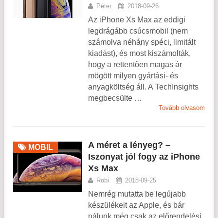
Péter
2018-09-26
Az iPhone Xs Max az eddigi
legdrágább csúcsmobil (nem
számolva néhány spéci, limitált
kiadást), és most kiszámolták,
hogy a rettentően magas ár
mögött milyen gyártási- és
anyagköltség áll. A TechInsights
megbecsülte …
Tovább olvasom
A méret a lényeg? –
MOBIL
Iszonyat jól fogy az iPhone
Xs Max
Robi
2018-09-25
Nemrég mutatta be legújabb
készülékeit az Apple, és bár
nálunk még csak az előrendelési