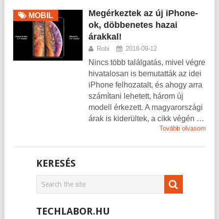
Megérkeztek az új iPhone-
MOBIL
ok, döbbenetes hazai
árakkal!
Robi
2018-09-12
Nincs több találgatás, mivel végre
hivatalosan is bemutatták az idei
iPhone felhozatalt, és ahogy arra
számítani lehetett, három új
modell érkezett. A magyarországi
árak is kiderültek, a cikk végén …
Tovább olvasom
KERESÉS
TECHLABOR.HU