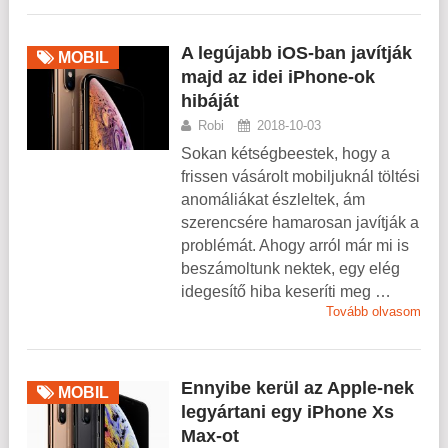
A legújabb iOS-ban javítják
MOBIL
majd az idei iPhone-ok
hibáját
Robi
2018-10-03
Sokan kétségbeestek, hogy a
frissen vásárolt mobiljuknál töltési
anomáliákat észleltek, ám
szerencsére hamarosan javítják a
problémát. Ahogy arról már mi is
beszámoltunk nektek, egy elég
idegesítő hiba keseríti meg …
Tovább olvasom
Ennyibe kerül az Apple-nek
MOBIL
legyártani egy iPhone Xs
Max-ot