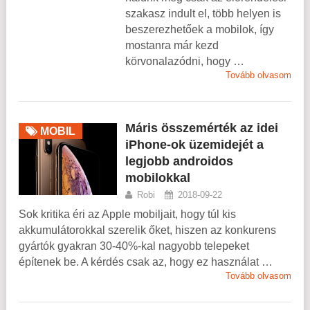
szakasz indult el, több helyen is
beszerezhetőek a mobilok, így
mostanra már kezd
körvonalazódni, hogy …
Tovább olvasom
Máris összemérték az idei
MOBIL
iPhone-ok üzemidejét a
legjobb androidos
mobilokkal
Robi
2018-09-22
Sok kritika éri az Apple mobiljait, hogy túl kis
akkumulátorokkal szerelik őket, hiszen az konkurens
gyártók gyakran 30-40%-kal nagyobb telepeket
építenek be. A kérdés csak az, hogy ez használat …
Tovább olvasom