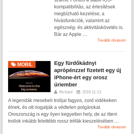
kompatibilitás, az értesítések
megbízható kezelése, a
hívásfunkciók, valamint az
egészség- és aktivitáskövetés is.
Bár az Apple …
Tovább olvasom
Egy fürdőkádnyi
MOBIL
aprópénzzel fizetett egy új
iPhone-ért egy orosz
úriember
Richárd
2018-11-13
A legendák mesebeli trolljai fagyos, zord vidékeken
élnek, és ott riogatják a védtelen polgárokat.
Oroszország is egy ilyen kegyetlen hely, de az itteni
trollok inkább felettébb rossz tréfák kieszelésében …
Tovább olvasom