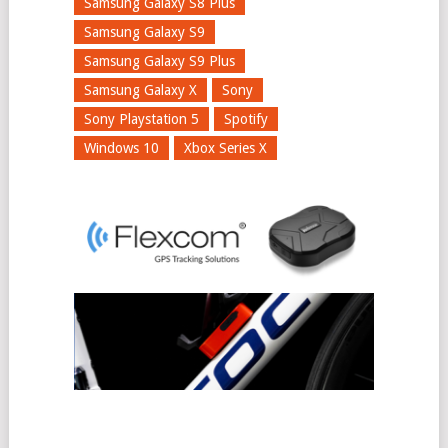
Samsung Galaxy S8 Plus
Samsung Galaxy S9
Samsung Galaxy S9 Plus
Samsung Galaxy X
Sony
Sony Playstation 5
Spotify
Windows 10
Xbox Series X