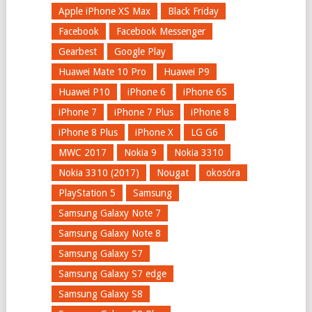
Apple iPhone XS Max
Black Friday
Facebook
Facebook Messenger
Gearbest
Google Play
Huawei Mate 10 Pro
Huawei P9
Huawei P10
iPhone 6
iPhone 6S
iPhone 7
iPhone 7 Plus
iPhone 8
iPhone 8 Plus
iPhone X
LG G6
MWC 2017
Nokia 9
Nokia 3310
Nokia 3310 (2017)
Nougat
okosóra
PlayStation 5
Samsung
Samsung Galaxy Note 7
Samsung Galaxy Note 8
Samsung Galaxy S7
Samsung Galaxy S7 edge
Samsung Galaxy S8