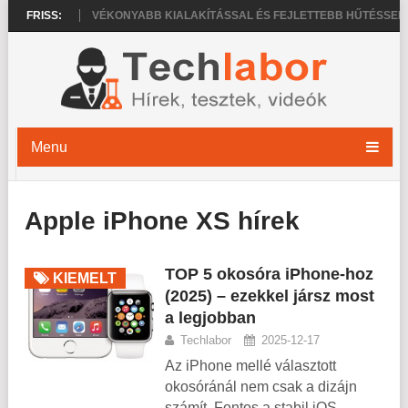
E 20 PRO
FRISS:
VÉKONYABB KIALAKÍTÁSSAL ÉS FEJLETTEBB HŰTÉSSEL ÉR
Menu
Apple iPhone XS hírek
TOP 5 okosóra iPhone-hoz
KIEMELT
(2025) – ezekkel jársz most
a legjobban
Techlabor
2025-12-17
Az iPhone mellé választott
okosóránál nem csak a dizájn
számít. Fontos a stabil iOS-