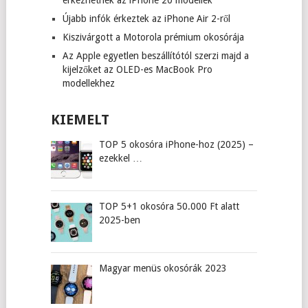
érkezhetnek az iPhone 20 modellek
Újabb infók érkeztek az iPhone Air 2-ről
Kiszivárgott a Motorola prémium okosórája
Az Apple egyetlen beszállítótól szerzi majd a
kijelzőket az OLED-es MacBook Pro
modellekhez
KIEMELT
TOP 5 okosóra iPhone-hoz (2025) –
ezekkel …
TOP 5+1 okosóra 50.000 Ft alatt
2025-ben
Magyar menüs okosórák 2023