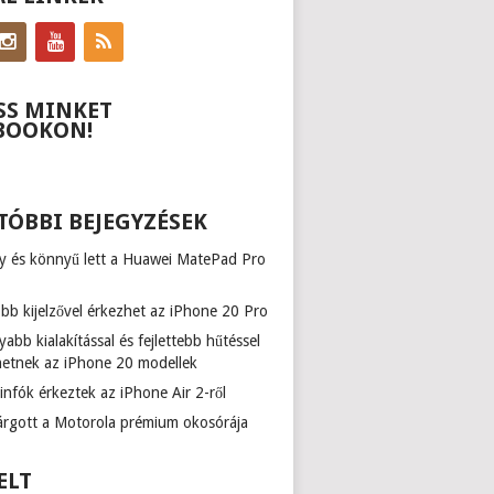
SS MINKET
BOOKON!
TÓBBI BEJEGYZÉSEK
y és könnyű lett a Huawei MatePad Pro
b kijelzővel érkezhet az iPhone 20 Pro
abb kialakítással és fejlettebb hűtéssel
hetnek az iPhone 20 modellek
infók érkeztek az iPhone Air 2-ről
várgott a Motorola prémium okosórája
ELT