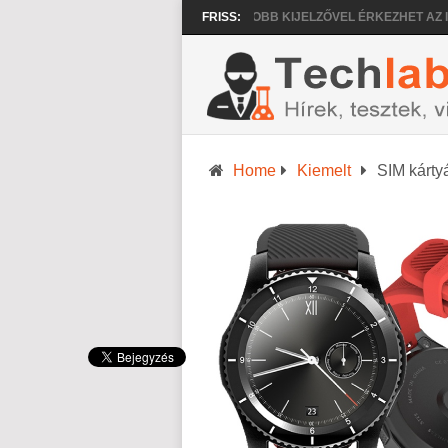
NAGYOBB KIJELZŐVEL ÉRKEZHET AZ IPHONE 
FRISS:
Home
Kiemelt
SIM kárty