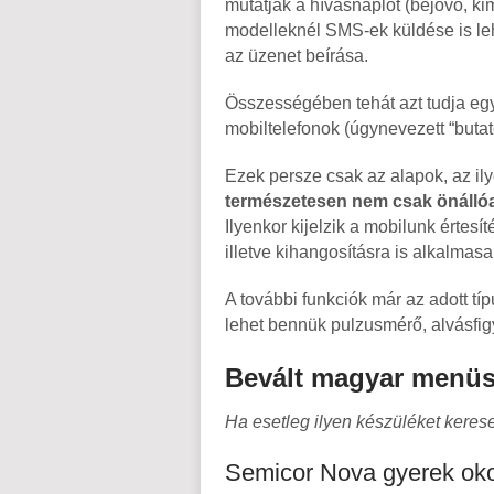
mutatják a hívásnaplót (bejövő, ki
modelleknél SMS-ek küldése is leh
az üzenet beírása.
Összességében tehát azt tudja egy
mobiltelefonok (úgynevezett “butat
Ezek persze csak az alapok, az il
természetesen nem csak önállóa
Ilyenkor kijelzik a mobilunk értes
illetve kihangosításra is alkalmas
A további funkciók már az adott típ
lehet bennük pulzusmérő, alvásfig
Bevált magyar menüs
Ha esetleg ilyen készüléket kerese
Semicor Nova gyerek ok