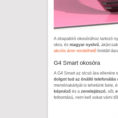
A strapabíró okosórához tartozó 
okra, és
magyar nyelvű
, akárcsa
akciós áron rendelhető
limitált da
G4 Smart okosóra
A G4 Smart az olcsó ára ellenére 
dolgot tud az önálló telefonálás 
memóriakártyát is tehetünk bele, 
képnéző
és a
zenelejátszó
, sőt,
e
felbontású, nem kell sokat várni től