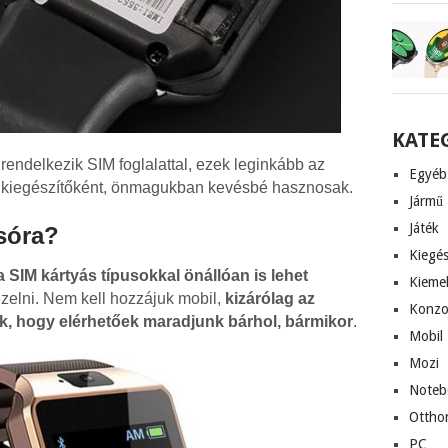
KATE
endelkezik SIM foglalattal, ezek leginkább az
Egyéb
k kiegészítőként, önmagukban kevésbé hasznosak.
Jármű
Játék
osóra?
Kiegés
a SIM kártyás típusokkal önállóan is lehet
Kieme
ezelni. Nem kell hozzájuk mobil,
kizárólag az
Konzo
k, hogy elérhetőek maradjunk bárhol, bármikor
.
Mobil
Mozi
Noteb
Ottho
PC