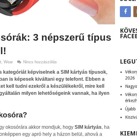
KÖVE
sórák: 3 népszerű típus
FACE
l!
LEGU
t
,
Wear
Nincs hozzászólás
 kategóriát képviselnek a SIM kártyás típusok,
Vékon
2026
n is képesek kiváltani egy telefont. Ebben a
 kell tudni ezekről a készülékekről, mire kell
Nagyob
egyáltalán milyen lehetőségeink vannak, ha ilyen
Vékony
érkez
Újabb 
okosóra?
Kiszi
 Egy okosórára akkor mondjuk, hogy
SIM kártyás
, ha
KIEM
donképpen egy apró hely a házon belül, ahová a