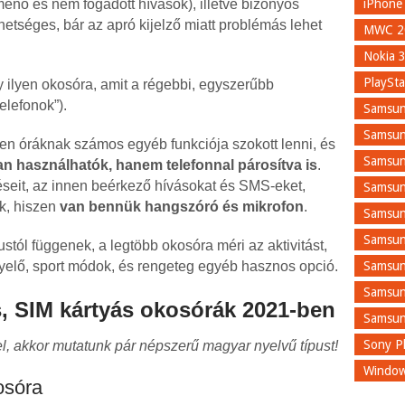
menő és nem fogadott hívások), illetve bizonyos
iPhone
etséges, bár az apró kijelző miatt problémás lehet
MWC 2
Nokia 
PlaySta
 ilyen okosóra, amit a régebbi, egyszerűbb
elefonok”).
Samsun
Samsun
yen óráknak számos egyéb funkciója szokott lenni, és
Samsun
n használhatók, hanem telefonnal párosítva is
.
ítéseit, az innen beérkező hívásokat és SMS-eket,
Samsun
ak, hiszen
van bennük hangszóró és mikrofon
.
Samsun
Samsun
ustól függenek, a legtöbb okosóra méri az aktivitást,
yelő, sport módok, és rengeteg egyéb hasznos opció.
Samsun
Samsun
, SIM kártyás okosórák 2021-ben
Samsun
Sony Pl
l, akkor mutatunk pár népszerű magyar nyelvű típust!
Window
osóra