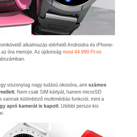
nyomkövető alkalmazás elérhető Androidra és iPhone-
k az óra menüje. Az újdonság
most 44.990 Ft-os
rabszámban.
egy viszonylag nagy tudású okosóra, ami
számos
mellett
. Nem csak SIM kártyát, hanem microSD
és vannak különböző multimédiás funkciói, mint a
gy apró kamerát is kapott
. Utóbbi persze kis
e.