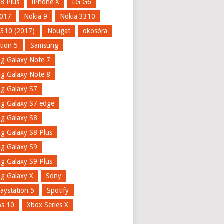
 8 Plus
iPhone X
LG G6
017
Nokia 9
Nokia 3310
3310 (2017)
Nougat
okosóra
tion 5
Samsung
g Galaxy Note 7
g Galaxy Note 8
g Galaxy S7
g Galaxy S7 edge
g Galaxy S8
g Galaxy S8 Plus
g Galaxy S9
g Galaxy S9 Plus
g Galaxy X
Sony
aystation 5
Spotify
s 10
Xbox Series X