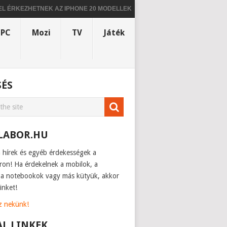
ZHETNEK AZ IPHONE 20 MODELLEK
ÚJABB INFÓK ÉRKEZTEK AZ IPHON
PC
Mozi
TV
Játék
SÉS
LABOR.HU
h hírek és egyéb érdekességek a
ron! Ha érdekelnek a mobilok, a
, a notebookok vagy más kütyük, akkor
inket!
sz nekünk!
AL LINKEK