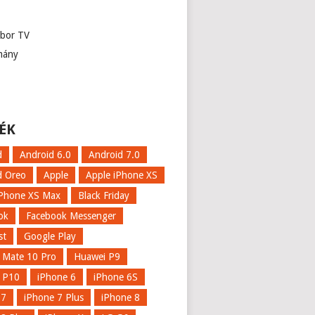
abor TV
mány
ÉK
d
Android 6.0
Android 7.0
d Oreo
Apple
Apple iPhone XS
iPhone XS Max
Black Friday
ok
Facebook Messenger
st
Google Play
 Mate 10 Pro
Huawei P9
 P10
iPhone 6
iPhone 6S
 7
iPhone 7 Plus
iPhone 8