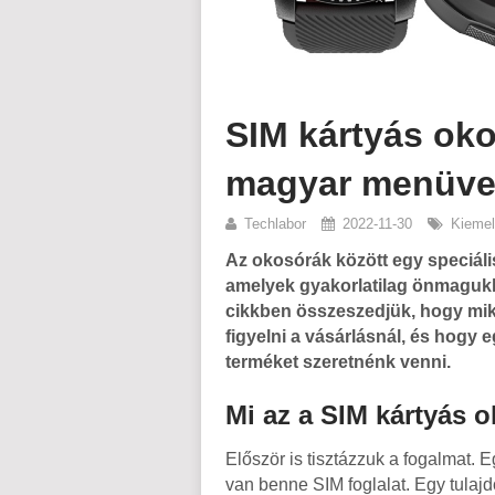
SIM kártyás oko
magyar menüve
Techlabor
2022-11-30
Kiemel
Az okosórák között egy speciális
amelyek gyakorlatilag önmagukba
cikkben összeszedjük, hogy miket
figyelni a vásárlásnál, és hogy 
terméket szeretnénk venni.
Mi az a SIM kártyás 
Először is tisztázzuk a fogalmat.
van benne SIM foglalat. Egy tulaj