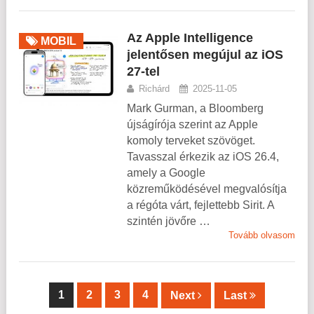
Az Apple Intelligence
MOBIL
jelentősen megújul az iOS
27-tel
Richárd
2025-11-05
Mark Gurman, a Bloomberg
újságírója szerint az Apple
komoly terveket szövöget.
Tavasszal érkezik az iOS 26.4,
amely a Google
közreműködésével megvalósítja
a régóta várt, fejlettebb Sirit. A
szintén jövőre …
Tovább olvasom
1
2
3
4
Next
Last