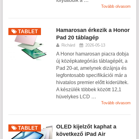
folytatódik a …
Tovább olvasom
Hamarosan érkezik a Honor
TABLET
Pad 20 táblagép
Richárd
2026-05-13
A Honor hamarosan piacra dobja
új középkategóriás táblagépét, a
Pad 20-at, amelynek dizájnja és
legfontosabb specifikációi már a
hivatalos premier előtt kiderültek.
A készülék többek között 12,1
hüvelykes LCD …
Tovább olvasom
OLED kijelzőt kaphat a
TABLET
következő iPad Air