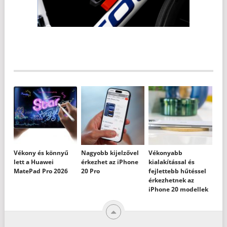
Vékony és könnyű
Nagyobb kijelzővel
Vékonyabb
lett a Huawei
érkezhet az iPhone
kialakítással és
MatePad Pro 2026
20 Pro
fejlettebb hűtéssel
érkezhetnek az
iPhone 20 modellek