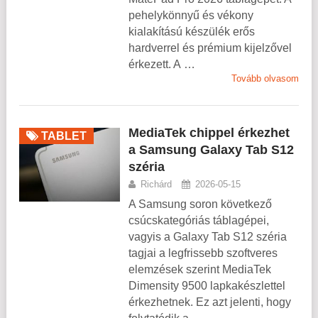
pehelykönnyű és vékony
kialakítású készülék erős
hardverrel és prémium kijelzővel
érkezett. A …
Tovább olvasom
MediaTek chippel érkezhet
TABLET
a Samsung Galaxy Tab S12
széria
Richárd
2026-05-15
A Samsung soron következő
csúcskategóriás táblagépei,
vagyis a Galaxy Tab S12 széria
tagjai a legfrissebb szoftveres
elemzések szerint MediaTek
Dimensity 9500 lapkakészlettel
érkezhetnek. Ez azt jelenti, hogy