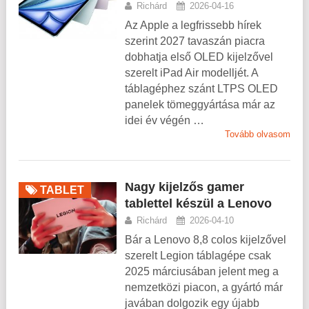
Richárd
2026-04-16
Az Apple a legfrissebb hírek
szerint 2027 tavaszán piacra
dobhatja első OLED kijelzővel
szerelt iPad Air modelljét. A
táblagéphez szánt LTPS OLED
panelek tömeggyártása már az
idei év végén …
Tovább olvasom
Nagy kijelzős gamer
TABLET
tablettel készül a Lenovo
Richárd
2026-04-10
Bár a Lenovo 8,8 colos kijelzővel
szerelt Legion táblagépe csak
2025 márciusában jelent meg a
nemzetközi piacon, a gyártó már
javában dolgozik egy újabb