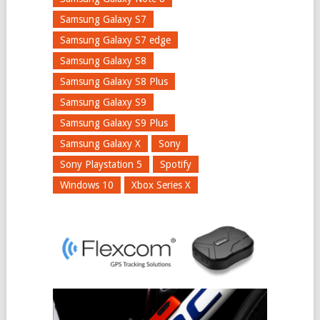
Samsung Galaxy S7
Samsung Galaxy S7 edge
Samsung Galaxy S8
Samsung Galaxy S8 Plus
Samsung Galaxy S9
Samsung Galaxy S9 Plus
Samsung Galaxy X
Sony
Sony Playstation 5
Spotify
Windows 10
Xbox Series X