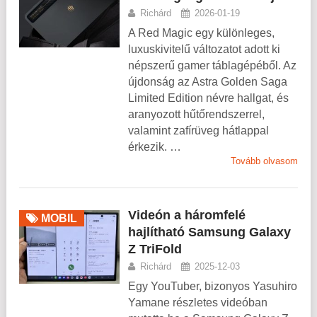
Richárd
2026-01-19
A Red Magic egy különleges,
luxuskivitelű változatot adott ki
népszerű gamer táblagépéből. Az
újdonság az Astra Golden Saga
Limited Edition névre hallgat, és
aranyozott hűtőrendszerrel,
valamint zafírüveg hátlappal
érkezik. …
Tovább olvasom
Videón a háromfelé
MOBIL
hajlítható Samsung Galaxy
Z TriFold
Richárd
2025-12-03
Egy YouTuber, bizonyos Yasuhiro
Yamane részletes videóban