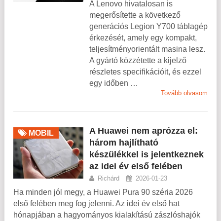
A Lenovo hivatalosan is
megerősítette a következő
generációs Legion Y700 táblagép
érkezését, amely egy kompakt,
teljesítményorientált masina lesz.
A gyártó közzétette a kijelző
részletes specifikációit, és ezzel
egy időben …
Tovább olvasom
A Huawei nem aprózza el:
MOBIL
három hajlítható
készülékkel is jelentkeznek
az idei év első felében
Richárd
2026-01-23
Ha minden jól megy, a Huawei Pura 90 széria 2026
első felében meg fog jelenni. Az idei év első hat
hónapjában a hagyományos kialakítású zászlóshajók