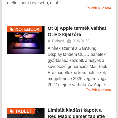
mellett nem kevesebb, mint …
Tovább olvasom
Öt új Apple termék válthat
NOTEBOOK
OLED kijelzőre
Richárd
2026-01-20
A hírek szerint a Samsung
Display tandem OLED panelek
gyártásába kezdett, amelyek a
következő generációs MacBook
Pro modellekbe kerülnek. Ezek
megjelenése 2026 végére vagy
2027 elejére várható. Az Apple …
Tovább olvasom
Limitált kiadást kapott a
TABLET
Red Magic gamer tabletje