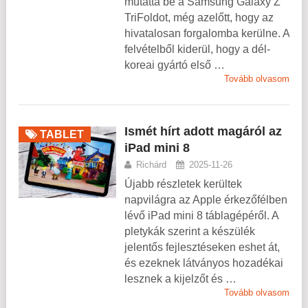
mutatta be a Samsung Galaxy Z
TriFoldot, még azelőtt, hogy az
hivatalosan forgalomba kerülne. A
felvételből kiderül, hogy a dél-
koreai gyártó első …
Tovább olvasom
Ismét hírt adott magáról az
TABLET
iPad mini 8
Richárd
2025-11-26
Újabb részletek kerültek
napvilágra az Apple érkezőfélben
lévő iPad mini 8 táblagépéről. A
pletykák szerint a készülék
jelentős fejlesztéseken eshet át,
és ezeknek látványos hozadékai
lesznek a kijelzőt és …
Tovább olvasom