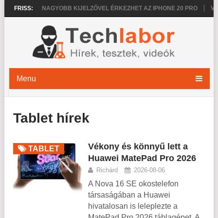
 2026
FRISS:
NAGYOBB KIJELZŐVEL ÉRKEZHET AZ IPHONE 20 PRO
VÉKON
Menu
Tablet hírek
Vékony és könnyű lett a
TABLET
Huawei MatePad Pro 2026
Richárd
2026-08-06
A Nova 16 SE okostelefon
társaságában a Huawei
hivatalosan is leleplezte a
MatePad Pro 2026 táblagépet. A