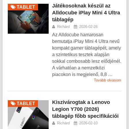
Játékosoknak készül az
TABLET
Alldocube iPlay Mini 4 Ultra
táblagép
Richárd
2026-02-26
Az Alldocube hamarosan
bemutatja iPlay Mini 4 Ultra nevű
kompakt gamer táblagépét, amely
a szintetikus tesztek alapján
sokkal combosabb lesz elődjénél.
A várhatóan a nemzetközi
piacokon is megjelenő, 8,8 …
Tovább olvasom
Kiszivárogtak a Lenovo
TABLET
Legion Y700 (2026)
táblagép főbb specifikációi
Richárd
2026-02-10