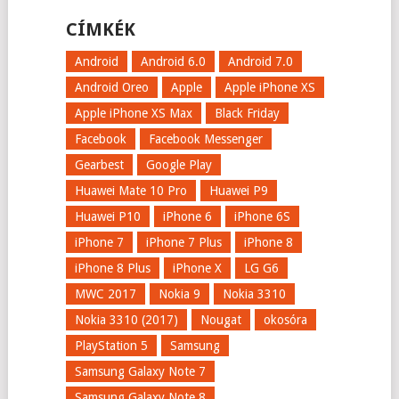
CÍMKÉK
Android
Android 6.0
Android 7.0
Android Oreo
Apple
Apple iPhone XS
Apple iPhone XS Max
Black Friday
Facebook
Facebook Messenger
Gearbest
Google Play
Huawei Mate 10 Pro
Huawei P9
Huawei P10
iPhone 6
iPhone 6S
iPhone 7
iPhone 7 Plus
iPhone 8
iPhone 8 Plus
iPhone X
LG G6
MWC 2017
Nokia 9
Nokia 3310
Nokia 3310 (2017)
Nougat
okosóra
PlayStation 5
Samsung
Samsung Galaxy Note 7
Samsung Galaxy Note 8