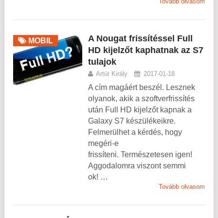
Tovább olvasom
A Nougat frissítéssel Full
MOBIL
HD kijelzőt kaphatnak az S7
tulajok
Artúr Király
2017-01-18
A cím magáért beszél. Lesznek
olyanok, akik a szoftverfrissítés
után Full HD kijelzőt kapnak a
Galaxy S7 készülékeikre.
Felmerülhet a kérdés, hogy
megéri-e
frissíteni. Természetesen igen!
Aggodalomra viszont semmi
ok! …
Tovább olvasom