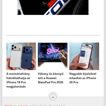
A memóriahiány
Vékony és könnyű
Nagyobb kijelzővel
hátráltathatja az
lett a Huawei
érkezhet az iPhone
iPhone 18 Pro
MatePad Pro 2026
20 Pro
megjelenését