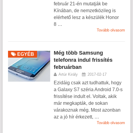
február 21-én mutatják be
Kínában, de nemzetközileg is
elérhető lesz a készülék Honor
8 …
Tovább olvasom
Még több Samsung
EGYÉB
telefonra indul frissítés
februárban
Artúr Király
2017-02-17
Ezidáig csak azt tudhattuk, hogy
a Galaxy S7 széria Android 7.0-s
frissítése indult el. Voltak, akik
már megkapták, de sokan
várakoznak még. Most azonban
az a jó hír érkezett, …
Tovább olvasom