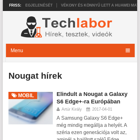
 18 PRO MEGJELENÉSÉT
FRISS:
VÉKONY ÉS KÖNNYŰ LETT A HUAWEI MATEPAD
Menu
Nougat hírek
Elindult a Nougat a Galaxy
MOBIL
S6 Edge+-ra Európában
Artúr Király
2017-04-01
A Samsung Galaxy S6 Edge+
még mindig megállja a helyét. A
széria ezen generációja volt az,
aminél a hajlított szélű Edge