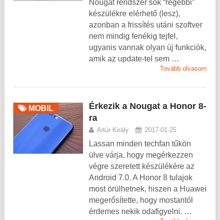
Nougat rendszer sok “régebbi”
készülékre elérhető (lesz),
azonban a frissítés utáni szoftver
nem mindig fenékig tejfel,
ugyanis vannak olyan új funkciók,
amik az update-tel sem …
Tovább olvasom
Érkezik a Nougat a Honor 8-
MOBIL
ra
Artúr Király
2017-01-25
Lassan minden techfan tűkön
ülve várja, hogy megérkezzen
végre szeretett készülékére az
Android 7.0. A Honor 8 tulajok
most örülhetnek, hiszen a Huawei
megerősítette, hogy mostantól
érdemes nekik odafigyelni. …