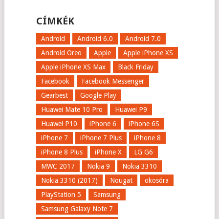
CÍMKÉK
Android
Android 6.0
Android 7.0
Android Oreo
Apple
Apple iPhone XS
Apple iPhone XS Max
Black Friday
Facebook
Facebook Messenger
Gearbest
Google Play
Huawei Mate 10 Pro
Huawei P9
Huawei P10
iPhone 6
iPhone 6S
iPhone 7
iPhone 7 Plus
iPhone 8
iPhone 8 Plus
iPhone X
LG G6
MWC 2017
Nokia 9
Nokia 3310
Nokia 3310 (2017)
Nougat
okosóra
PlayStation 5
Samsung
Samsung Galaxy Note 7