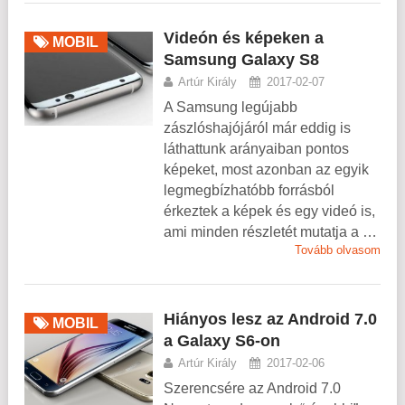
Videón és képeken a
MOBIL
Samsung Galaxy S8
Artúr Király
2017-02-07
A Samsung legújabb
zászlóshajójáról már eddig is
láthattunk arányaiban pontos
képeket, most azonban az egyik
legmegbízhatóbb forrásból
érkeztek a képek és egy videó is,
ami minden részletét mutatja a …
Tovább olvasom
Hiányos lesz az Android 7.0
MOBIL
a Galaxy S6-on
Artúr Király
2017-02-06
Szerencsére az Android 7.0