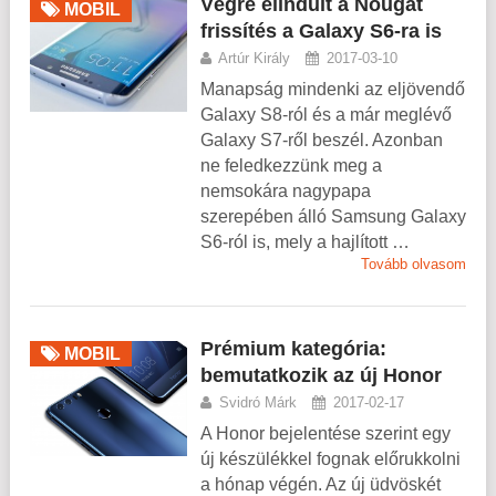
Végre elindult a Nougat
MOBIL
frissítés a Galaxy S6-ra is
Artúr Király
2017-03-10
Manapság mindenki az eljövendő
Galaxy S8-ról és a már meglévő
Galaxy S7-ről beszél. Azonban
ne feledkezzünk meg a
nemsokára nagypapa
szerepében álló Samsung Galaxy
S6-ról is, mely a hajlított …
Tovább olvasom
Prémium kategória:
MOBIL
bemutatkozik az új Honor
Svidró Márk
2017-02-17
A Honor bejelentése szerint egy
új készülékkel fognak előrukkolni
a hónap végén. Az új üdvöskét