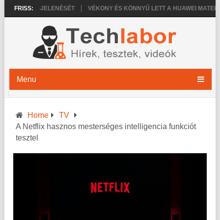
8 PRO MEGJELENÉSÉT
FRISS:
VÉKONY ÉS KÖNNYŰ LETT A HUAWEI MATEPAD P
Menu
Home
TV
A Netflix hasznos mesterséges intelligencia funkciót
tesztel