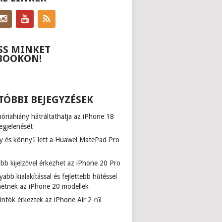
SS MINKET
BOOKON!
TÓBBI BEJEGYZÉSEK
riahiány hátráltathatja az iPhone 18
egjelenését
y és könnyű lett a Huawei MatePad Pro
b kijelzővel érkezhet az iPhone 20 Pro
abb kialakítással és fejlettebb hűtéssel
hetnek az iPhone 20 modellek
infók érkeztek az iPhone Air 2-ről