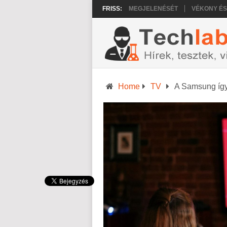
TRÁLTATHATJA AZ IPHONE 18 PRO MEGJELENÉSÉT
FRISS:
VÉKONY ÉS KÖNNY
Home
TV
A Samsung így 