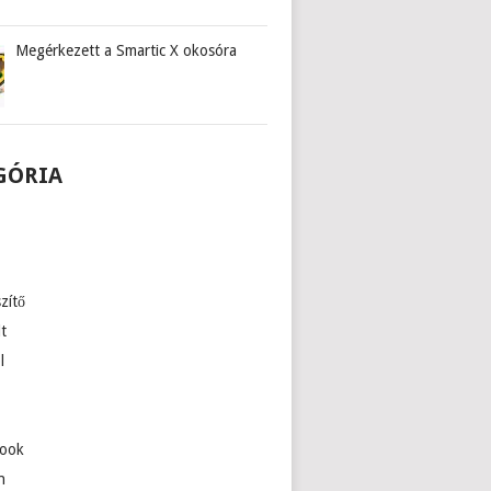
Megérkezett a Smartic X okosóra
GÓRIA
zítő
lt
l
ook
n