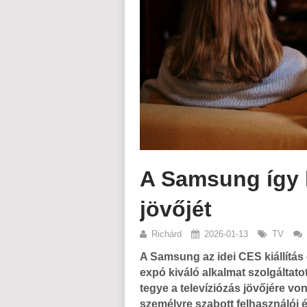
A Samsung így k
jövőjét
Richárd
2026-01-13
TV
A Samsung az idei CES kiállítás 
expó kiváló alkalmat szolgáltato
tegye a televíziózás jövőjére von
személyre szabott felhasználói é