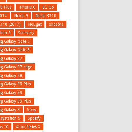
 8 Plus
iPhone X
LG G6
017
Nokia 9
Nokia 3310
3310 (2017)
Nougat
okosóra
tion 5
Samsung
g Galaxy Note 7
g Galaxy Note 8
g Galaxy S7
g Galaxy S7 edge
g Galaxy S8
g Galaxy S8 Plus
g Galaxy S9
g Galaxy S9 Plus
g Galaxy X
Sony
aystation 5
Spotify
s 10
Xbox Series X