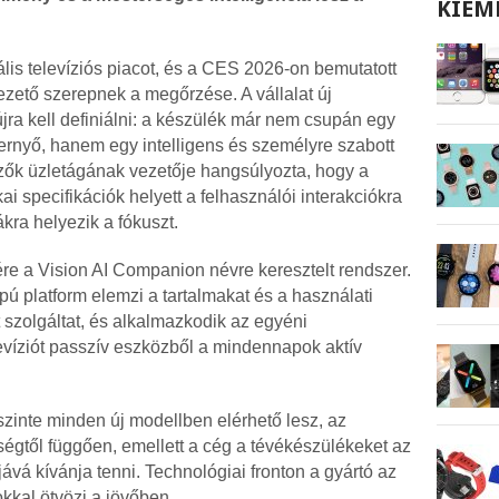
KIEM
lis televíziós piacot, és a CES 2026-on bemutatott
vezető szerepnek a megőrzése. A vállalat új
újra kell definiálni: a készülék már nem csupán egy
ernyő, hanem egy intelligens és személyre szabott
jelzők üzletágának vezetője hangsúlyozta, hogy a
ai specifikációk helyett a felhasználói interakciókra
kra helyezik a fókuszt.
lére a Vision AI Companion névre keresztelt rendszer.
pú platform elemzi a tartalmakat és a használati
t szolgáltat, és alkalmazkodik az egyéni
evíziót passzív eszközből a mindennapok aktív
zinte minden új modellben elérhető lesz, az
ltségtől függően, emellett a cég a tévékészülékeket az
vá kívánja tenni. Technológiai fronton a gyártó az
kkal ötvözi a jövőben.