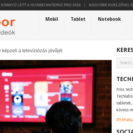
Ű LETT A HUAWEI MATEPAD PRO 2026
NAGYOBB KIJELZŐVEL ÉRKEZHE
Mobil
Tablet
Notebook
KERE
képzeli a televíziózás jövőjét
TECH
Friss tec
Techlabo
tabletek
kövess m
Itt írhat
SOCI