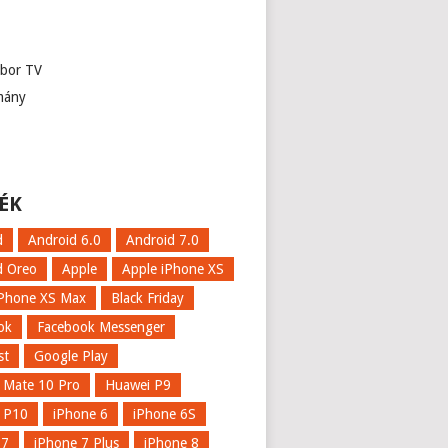
abor TV
mány
ÉK
d
Android 6.0
Android 7.0
d Oreo
Apple
Apple iPhone XS
iPhone XS Max
Black Friday
ok
Facebook Messenger
st
Google Play
 Mate 10 Pro
Huawei P9
 P10
iPhone 6
iPhone 6S
 7
iPhone 7 Plus
iPhone 8