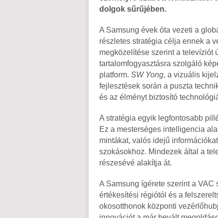
dolgok sűrűjében.
A Samsung évek óta vezeti a globá
részletes stratégia célja ennek a 
megközelítése szerint a televíziót 
tartalomfogyasztásra szolgáló kép
platform.
SW Yong
, a vizuális ki
fejlesztések során a puszta technik
és az élményt biztosító technológiá
A stratégia egyik legfontosabb pil
Ez a mesterséges intelligencia ala
mintákat, valós idejű információka
szokásokhoz. Mindezek által a tel
részesévé alakítja át.
A Samsung ígérete szerint a VAC s
értékesítési régiótól és a felszere
okosotthonok központi vezérlőhubjá
innovációt a már bevált megoldáso