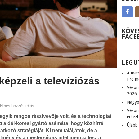
KÖVE
FACE
LEGU
A memó
épzeli a televíziózás
Pro m
Vékon
2026
Nagyob
Nincs hozzászólás
Vékony
egyik rangos résztvevője volt, és a technológiai
érkez
tt a dél-koreai gyártó számára, hogy közhírré
Újabb 
atkozó stratégiáját. Ki nem találjátok, de a
lmény és a mesterséges intelligencia lesz a