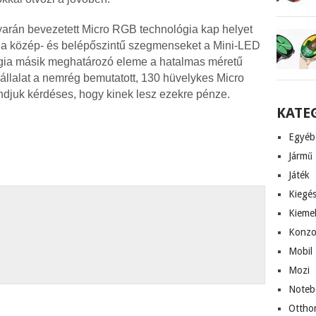
arán bevezetett Micro RGB technológia kap helyet
 a közép- és belépőszintű szegmenseket a Mini-LED
atégia másik meghatározó eleme a hatalmas méretű
 vállalat a nemrég bemutatott, 130 hüvelykes Micro
ndjuk kérdéses, hogy kinek lesz ezekre pénze.
KATE
Egyéb
Jármű
Játék
Kiegés
Kieme
Konzo
Mobil
Mozi
Noteb
Ottho