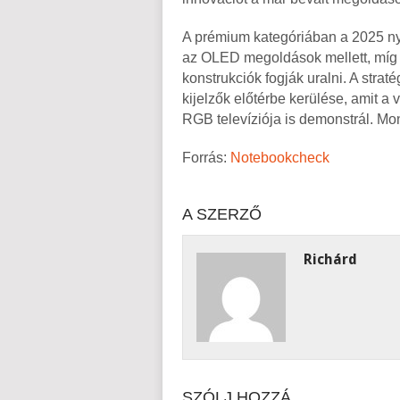
A prémium kategóriában a 2025 ny
az OLED megoldások mellett, míg
konstrukciók fogják uralni. A str
kijelzők előtérbe kerülése, amit a
RGB televíziója is demonstrál. Mo
Forrás:
Notebookcheck
A SZERZŐ
Richárd
SZÓLJ HOZZÁ