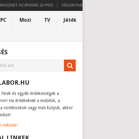
T AZ IPHONE 20 PRO
VÉKONYABB KIALAKÍTÁSSAL ÉS FEJLETTEBB H
PC
Mozi
TV
Játék
SÉS
LABOR.HU
h hírek és egyéb érdekességek a
ron! Ha érdekelnek a mobilok, a
, a notebookok vagy más kütyük, akkor
inket!
sz nekünk!
AL LINKEK