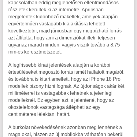
kapcsolatban eddig meglehetősen ellentmondásos
részletek kerültek ki az internetre. Áprilisban
megjelentek különböző makettek, amelyek alapján
egyértelműen vastagabb kialakításra lehetett
következtetni, majd júniusban egy megbízható forrás
azt állította, hogy ami a dimenziókat illeti, teljesen
ugyanaz marad minden, vagyis viszik tovább a 8,75
mm-es keresztmetszetet.
A legfrissebb kínai jelentések alapján a korábbi
értesüléseket megosztó forrás ismét hallatott magáról,
és továbbra is kitart amellett, hogy az iPhone 18 Pro
modellek bizony hízni fognak. Az újdonságok akár két
milliméterrel is vastagabbak lehetnek a jelenlegi
modelleknél. Ez egyben azt is jelentené, hogy az
okostelefonok vastagsága átlépheti az egy
centiméteres lélektani határt.
A burkolat növekedésének azonban meg lennének a
maga okai, hiszen az új mobilokba várhatóan bekerül