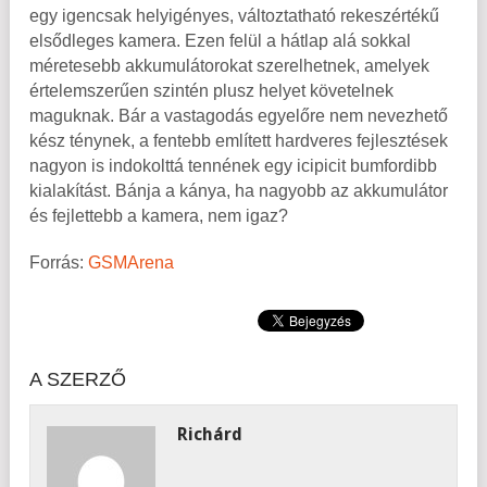
egy igencsak helyigényes, változtatható rekeszértékű
elsődleges kamera. Ezen felül a hátlap alá sokkal
méretesebb akkumulátorokat szerelhetnek, amelyek
értelemszerűen szintén plusz helyet követelnek
maguknak. Bár a vastagodás egyelőre nem nevezhető
kész ténynek, a fentebb említett hardveres fejlesztések
nagyon is indokolttá tennének egy icipicit bumfordibb
kialakítást. Bánja a kánya, ha nagyobb az akkumulátor
és fejlettebb a kamera, nem igaz?
Forrás:
GSMArena
A SZERZŐ
Richárd