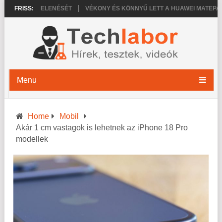
 PRO MEGJELENÉSÉT
FRISS:
VÉKONY ÉS KÖNNYŰ LETT A HUAWEI MATEPAD PR
Menu
Home
Mobil
Akár 1 cm vastagok is lehetnek az iPhone 18 Pro
modellek