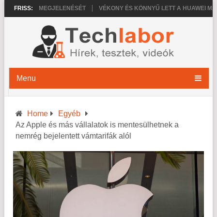
E 18 PRO MEGJELENÉSÉT
FRISS:
VÉKONY ÉS KÖNNYŰ LETT A HUAWEI MATEP
Menu
Home
Egyéb
Az Apple és más vállalatok is mentesülhetnek a
nemrég bejelentett vámtarifák alól