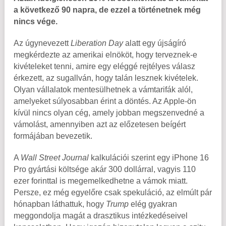
a következő 90 napra, de ezzel a történetnek még
nincs vége.
Az úgynevezett
Liberation Day
alatt egy újságíró
megkérdezte az amerikai elnököt, hogy terveznek-e
kivételeket tenni, amire egy eléggé rejtélyes válasz
érkezett, az sugallván, hogy talán lesznek kivételek.
Olyan vállalatok mentesülhetnek a vámtarifák alól,
amelyeket súlyosabban érint a döntés. Az Apple-ön
kívül nincs olyan cég, amely jobban megszenvedné a
vámolást, amennyiben azt az előzetesen beígért
formájában bevezetik.
A
Wall Street Journal
kalkulációi szerint egy iPhone 16
Pro gyártási költsége akár 300 dollárral, vagyis 110
ezer forinttal is megemelkedhetne a vámok miatt.
Persze, ez még egyelőre csak spekuláció, az elmúlt pár
hónapban láthattuk, hogy
Trump
elég gyakran
meggondolja magát a drasztikus intézkedéseivel