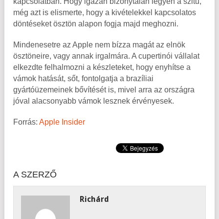
kapcsolatban. Hogy igazán bizonytalan legyen a szitu,
még azt is elismerte, hogy a kivételekkel kapcsolatos
döntéseket ösztön alapon fogja majd meghozni.
Mindenesetre az Apple nem bízza magát az elnök
ösztöneire, vagy annak irgalmára. A cupertinói vállalat
elkezdte felhalmozni a készleteket, hogy enyhítse a
vámok hatását, sőt, fontolgatja a brazíliai
gyártóüzemeinek bővítését is, mivel arra az országra
jóval alacsonyabb vámok lesznek érvényesek.
Forrás:
Apple Insider
A SZERZŐ
Richárd