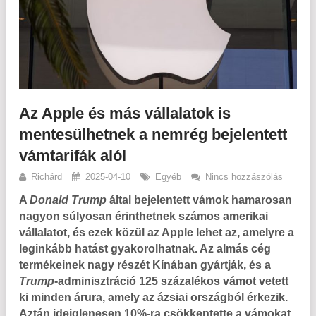
Az Apple és más vállalatok is
mentesülhetnek a nemrég bejelentett
vámtarifák alól
Richárd
2025-04-10
Egyéb
Nincs hozzászólás
A
Donald Trump
által bejelentett vámok hamarosan
nagyon súlyosan érinthetnek számos amerikai
vállalatot, és ezek közül az Apple lehet az, amelyre a
leginkább hatást gyakorolhatnak. Az almás cég
termékeinek nagy részét Kínában gyártják, és a
Trump
-adminisztráció 125 százalékos vámot vetett
ki minden árura, amely az ázsiai országból érkezik.
Aztán ideiglenesen 10%-ra csökkentette a vámokat