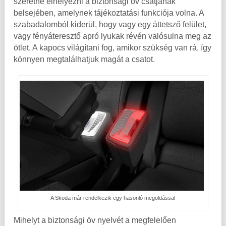
szeretne elhelyezni a biztonsági öv csatjának
belsejében, amelynek tájékoztatási funkciója volna. A
szabadalomból kiderül, hogy vagy egy áttetsző felület,
vagy fényáteresztő apró lyukak révén valósulna meg az
ötlet. A kapocs világítani fog, amikor szükség van rá, így
könnyen megtalálhatjuk magát a csatot.
A Skoda már rendelkezik egy hasonló megoldással
Mihelyt a biztonsági öv nyelvét a megfelelően