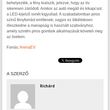
behelyezték, a fény kialszik, jelezve, hogy az öv
sikeresen záródott. Amikor az autó megáll és kikapcsol,
a LED-kijelző ismét kigyullad. A szabadalomban piros
színű fényforrást említenek, vagyis ez tökéletesen
illeszkedne a manapság is használt szabványhoz,
amely szintén piros gombok alkalmazását követeli meg
az öveken.
Forrás:
ArenaEV
A SZERZŐ
Richárd