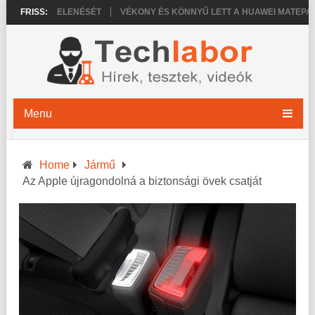
 PRO MEGJELENÉSÉT
FRISS:
VÉKONY ÉS KÖNNYŰ LETT A HUAWEI MATEPAD PR
Menu
Home
Jármű
Az Apple újragondolná a biztonsági övek csatját