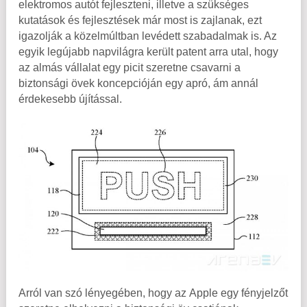
elektromos autót fejleszteni, illetve a szükséges
kutatások és fejlesztések már most is zajlanak, ezt
igazolják a közelmúltban levédett szabadalmak is. Az
egyik legújabb napvilágra került patent arra utal, hogy
az almás vállalat egy picit szeretne csavarni a
biztonsági övek koncepcióján egy apró, ám annál
érdekesebb újítással.
Arról van szó lényegében, hogy az Apple egy fényjelzőt