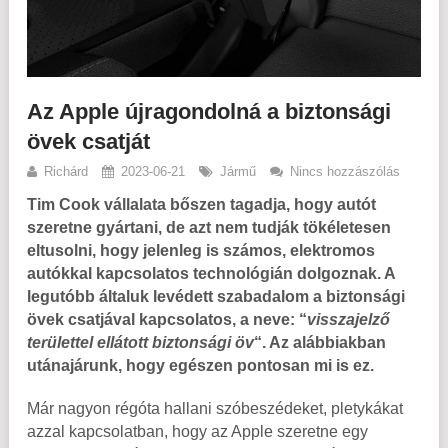
Az Apple újragondolná a biztonsági
övek csatját
Richárd
2023-06-21
Jármű
Nincs hozzászólás
Tim Cook vállalata bőszen tagadja, hogy autót
szeretne gyártani, de azt nem tudják tökéletesen
eltusolni, hogy jelenleg is számos, elektromos
autókkal kapcsolatos technológián dolgoznak. A
legutóbb általuk levédett szabadalom a biztonsági
övek csatjával kapcsolatos, a neve: “
visszajelző
területtel ellátott biztonsági öv
“. Az alábbiakban
utánajárunk, hogy egészen pontosan mi is ez.
Már nagyon régóta hallani szóbeszédeket, pletykákat
azzal kapcsolatban, hogy az Apple szeretne egy