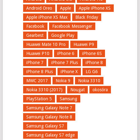
Android Oreo
Apple
Apple iPhone XS
Apple iPhone XS Max
Black Friday
Facebook
Facebook Messenger
Gearbest
Google Play
Huawei Mate 10 Pro
Huawei P9
Huawei P10
iPhone 6
iPhone 6S
iPhone 7
iPhone 7 Plus
iPhone 8
iPhone 8 Plus
iPhone X
LG G6
MWC 2017
Nokia 9
Nokia 3310
Nokia 3310 (2017)
Nougat
okosóra
PlayStation 5
Samsung
Samsung Galaxy Note 7
Samsung Galaxy Note 8
Samsung Galaxy S7
Samsung Galaxy S7 edge