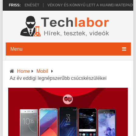
 MEGJELENÉSÉT
FRISS:
VÉKONY ÉS KÖNNYŰ LETT A HUAWEI MATEPAD PRO 20
Menu
Home
Mobil
Az év eddigi legnépszerűbb csúcskészülékei