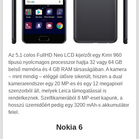
Az 5,1 colos FullHD Neo LCD kijelzőt egy Kirin 960
típusú nyolcmagos processzor hajtja 32 vagy 64 GB
belső memória és 4 GB RAM társaságában. A kamera
– mint mindig – eléggé ütősre sikerült, hiszen a dual
kamerarendszer egy 20 MP-es és egy 12 megapixel
szenzorból áll, melyek Leica támogatással is
rendelkeznek. Szelfikamerából 8 MP-eset kapunk, a
hosszú üzemidőért pedig egy 3200 mAh-s akkumulátor
felel.
Nokia 6