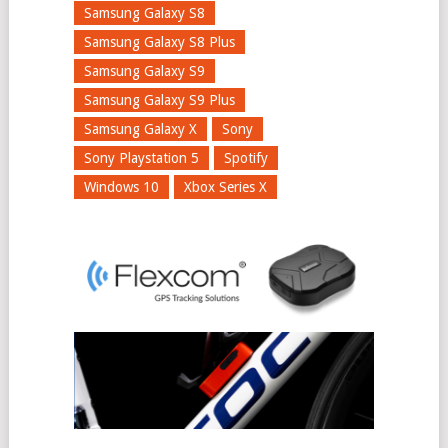
Samsung Galaxy S8
Samsung Galaxy S8 Plus
Samsung Galaxy S9
Samsung Galaxy S9 Plus
Samsung Galaxy X
Sony
Sony Playstation 5
Spotify
Windows 10
Xbox Series X