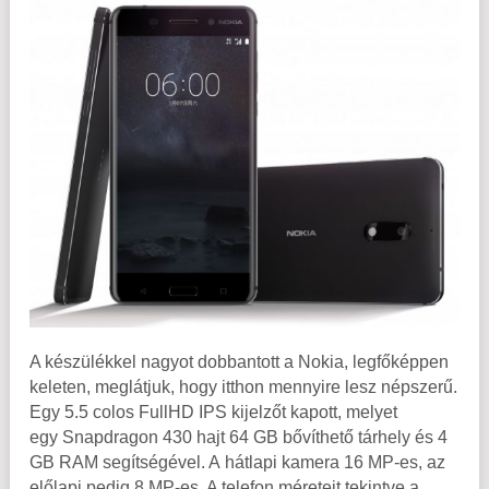
A készülékkel nagyot dobbantott a Nokia, legfőképpen
keleten, meglátjuk, hogy itthon mennyire lesz népszerű.
Egy 5.5 colos FullHD IPS kijelzőt kapott, melyet
egy Snapdragon 430 hajt 64 GB bővíthető tárhely és 4
GB RAM segítségével. A hátlapi kamera 16 MP-es, az
előlapi pedig 8 MP-es. A telefon méreteit tekintve a