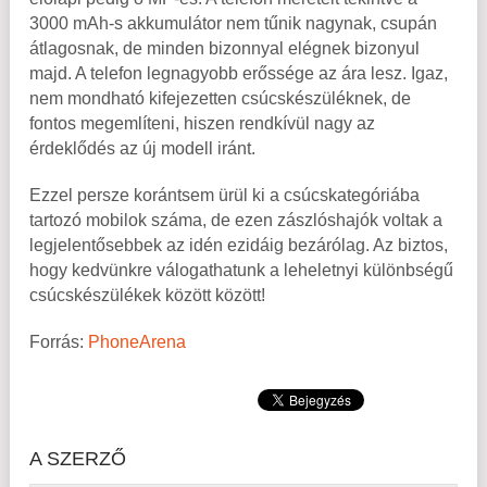
3000 mAh-s akkumulátor nem tűnik nagynak, csupán
átlagosnak, de minden bizonnyal elégnek bizonyul
majd. A telefon legnagyobb erőssége az ára lesz. Igaz,
nem mondható kifejezetten csúcskészüléknek, de
fontos megemlíteni, hiszen rendkívül nagy az
érdeklődés az új modell iránt.
Ezzel persze korántsem ürül ki a csúcskategóriába
tartozó mobilok száma, de ezen zászlóshajók voltak a
legjelentősebbek az idén ezidáig bezárólag. Az biztos,
hogy kedvünkre válogathatunk a leheletnyi különbségű
csúcskészülékek között között!
Forrás:
PhoneArena
A SZERZŐ