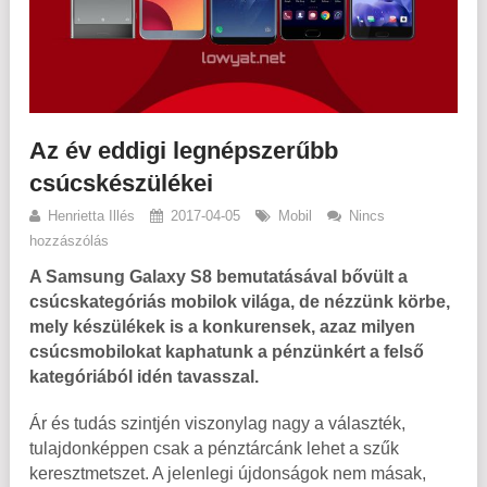
Az év eddigi legnépszerűbb
csúcskészülékei
Henrietta Illés
2017-04-05
Mobil
Nincs
hozzászólás
A Samsung Galaxy S8 bemutatásával bővült a
csúcskategóriás mobilok világa, de nézzünk körbe,
mely készülékek is a konkurensek, azaz milyen
csúcsmobilokat kaphatunk a pénzünkért a felső
kategóriából idén tavasszal.
Ár és tudás szintjén viszonylag nagy a választék,
tulajdonképpen csak a pénztárcánk lehet a szűk
keresztmetszet. A jelenlegi újdonságok nem másak,