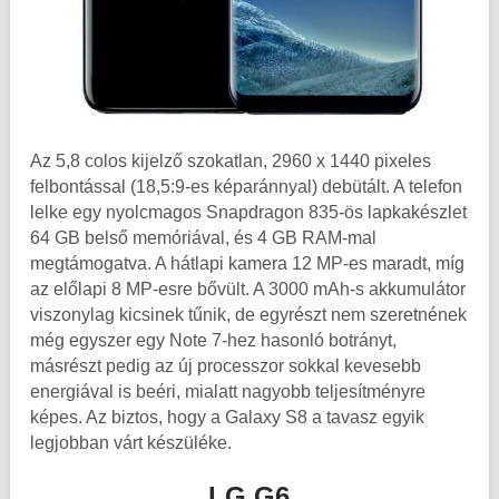
Az 5,8 colos kijelző szokatlan, 2960 x 1440 pixeles
felbontással (18,5:9-es képaránnyal) debütált. A telefon
lelke egy nyolcmagos Snapdragon 835-ös lapkakészlet
64 GB belső memóriával, és 4 GB RAM-mal
megtámogatva. A hátlapi kamera 12 MP-es maradt, míg
az előlapi 8 MP-esre bővült. A 3000 mAh-s akkumulátor
viszonylag kicsinek tűnik, de egyrészt nem szeretnének
még egyszer egy Note 7-hez hasonló botrányt,
másrészt pedig az új processzor sokkal kevesebb
energiával is beéri, mialatt nagyobb teljesítményre
képes. Az biztos, hogy a Galaxy S8 a tavasz egyik
legjobban várt készüléke.
LG G6