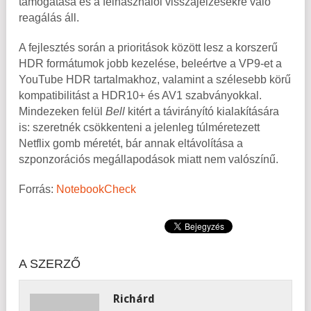
támogatása és a felhasználói visszajelzésekre való
reagálás áll.
A fejlesztés során a prioritások között lesz a korszerű
HDR formátumok jobb kezelése, beleértve a VP9-et a
YouTube HDR tartalmakhoz, valamint a szélesebb körű
kompatibilitást a HDR10+ és AV1 szabványokkal.
Mindezeken felül
Bell
kitért a távirányító kialakítására
is: szeretnék csökkenteni a jelenleg túlméretezett
Netflix gomb méretét, bár annak eltávolítása a
szponzorációs megállapodások miatt nem valószínű.
Forrás:
NotebookCheck
A SZERZŐ
Richárd