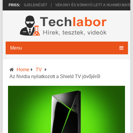
 18 PRO MEGJELENÉSÉT
FRISS:
VÉKONY ÉS KÖNNYŰ LETT A HUAWEI MATEPAD
Menu
Home
TV
Az Nvidia nyilatkozott a Shield TV jövőjéről