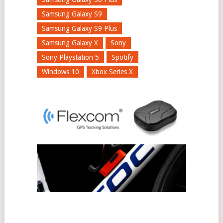
Samsung Galaxy S9
Samsung Galaxy S9 Plus
Samsung Galaxy X
Sony
Sony Playstation 5
Spotify
Windows 10
Xbox Series X