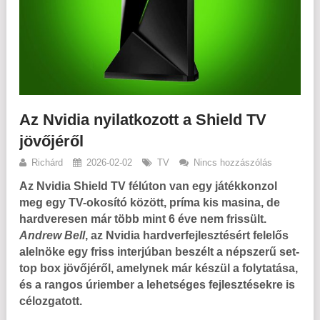
Az Nvidia nyilatkozott a Shield TV
jövőjéről
Richárd
2026-02-02
TV
Nincs hozzászólás
Az Nvidia Shield TV félúton van egy játékkonzol
meg egy TV-okosító között, príma kis masina, de
hardveresen már több mint 6 éve nem frissült.
Andrew Bell
, az Nvidia hardverfejlesztésért felelős
alelnöke egy friss interjúban beszélt a népszerű set-
top box jövőjéről, amelynek már készül a folytatása,
és a rangos úriember a lehetséges fejlesztésekre is
célozgatott.