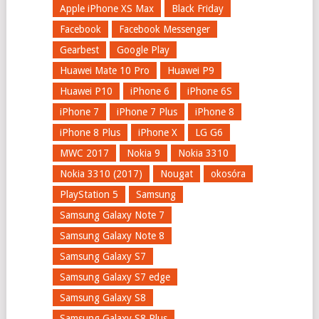
Apple iPhone XS Max
Black Friday
Facebook
Facebook Messenger
Gearbest
Google Play
Huawei Mate 10 Pro
Huawei P9
Huawei P10
iPhone 6
iPhone 6S
iPhone 7
iPhone 7 Plus
iPhone 8
iPhone 8 Plus
iPhone X
LG G6
MWC 2017
Nokia 9
Nokia 3310
Nokia 3310 (2017)
Nougat
okosóra
PlayStation 5
Samsung
Samsung Galaxy Note 7
Samsung Galaxy Note 8
Samsung Galaxy S7
Samsung Galaxy S7 edge
Samsung Galaxy S8
Samsung Galaxy S8 Plus