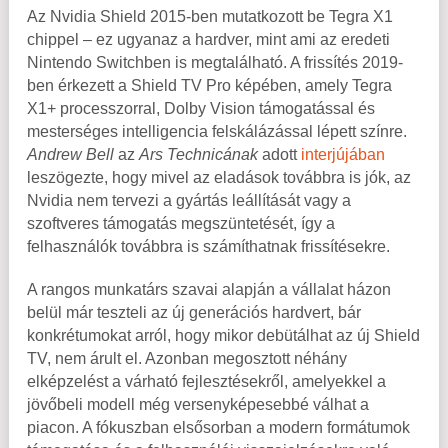
Az Nvidia Shield 2015-ben mutatkozott be Tegra X1
chippel – ez ugyanaz a hardver, mint ami az eredeti
Nintendo Switchben is megtalálható. A frissítés 2019-
ben érkezett a Shield TV Pro képében, amely Tegra
X1+ processzorral, Dolby Vision támogatással és
mesterséges intelligencia felskálázással lépett színre.
Andrew Bell
az
Ars Technicának
adott
interjújában
leszögezte, hogy mivel az eladások továbbra is jók, az
Nvidia nem tervezi a gyártás leállítását vagy a
szoftveres támogatás megszüntetését, így a
felhasználók továbbra is számíthatnak frissítésekre.
A rangos munkatárs szavai alapján a vállalat házon
belül már teszteli az új generációs hardvert, bár
konkrétumokat arról, hogy mikor debütálhat az új Shield
TV, nem árult el. Azonban megosztott néhány
elképzelést a várható fejlesztésekről, amelyekkel a
jövőbeli modell még versenyképesebbé válhat a
piacon. A fókuszban elsősorban a modern formátumok