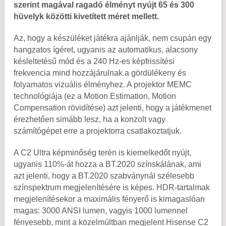
szerint magával ragadó élményt nyújt 65 és 300
hüvelyk közötti kivetített méret mellett.
Az, hogy a készüléket játékra ajánlják, nem csupán egy
hangzatos ígéret, ugyanis az automatikus, alacsony
késleltetésű mód és a 240 Hz-es képfrissítési
frekvencia mind hozzájárulnak a gördülékeny és
folyamatos vizuális élményhez. A projektor MEMC
technológiája (ez a Motion Estimation, Motion
Compensation rövidítése) azt jelenti, hogy a játékmenet
érezhetően simább lesz, ha a konzolt vagy
számítógépet erre a projektorra csatlakoztatjuk.
A C2 Ultra képminőség terén is kiemelkedőt nyújt,
ugyanis 110%-át hozza a BT.2020 színskálának, ami
azt jelenti, hogy a BT.2020 szabványnál szélesebb
színspektrum megjelenítésére is képes. HDR-tartalmak
megjelenítésekor a maximális fényerő is kimagaslóan
magas: 3000 ANSI lumen, vagyis 1000 lumennel
fényesebb, mint a közelmúltban megjelent Hisense C2