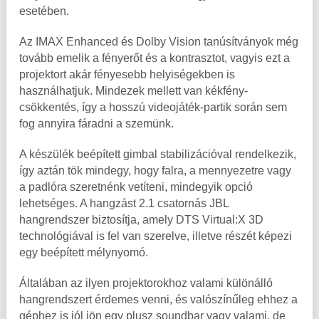
esetében.
Az IMAX Enhanced és Dolby Vision tanúsítványok még
tovább emelik a fényerőt és a kontrasztot, vagyis ezt a
projektort akár fényesebb helyiségekben is
használhatjuk. Mindezek mellett van kékfény-
csökkentés, így a hosszú videojáték-partik során sem
fog annyira fáradni a szemünk.
A készülék beépített gimbal stabilizációval rendelkezik,
így aztán tök mindegy, hogy falra, a mennyezetre vagy
a padlóra szeretnénk vetíteni, mindegyik opció
lehetséges. A hangzást 2.1 csatornás JBL
hangrendszer biztosítja, amely DTS Virtual:X 3D
technológiával is fel van szerelve, illetve részét képezi
egy beépített mélynyomó.
Általában az ilyen projektorokhoz valami különálló
hangrendszert érdemes venni, és valószínűleg ehhez a
géphez is jól jön egy plusz soundbar vagy valami, de