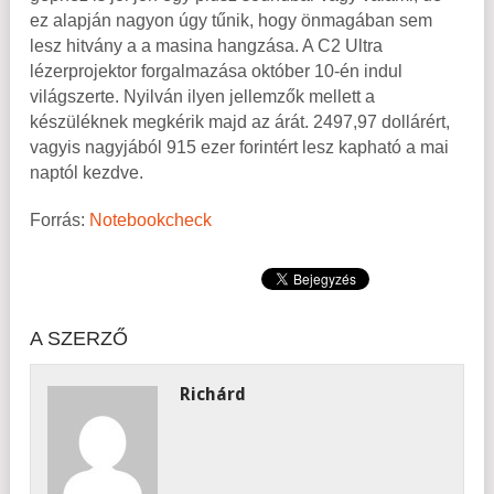
ez alapján nagyon úgy tűnik, hogy önmagában sem
lesz hitvány a a masina hangzása. A C2 Ultra
lézerprojektor forgalmazása október 10-én indul
világszerte. Nyilván ilyen jellemzők mellett a
készüléknek megkérik majd az árát. 2497,97 dollárért,
vagyis nagyjából 915 ezer forintért lesz kapható a mai
naptól kezdve.
Forrás:
Notebookcheck
A SZERZŐ
Richárd