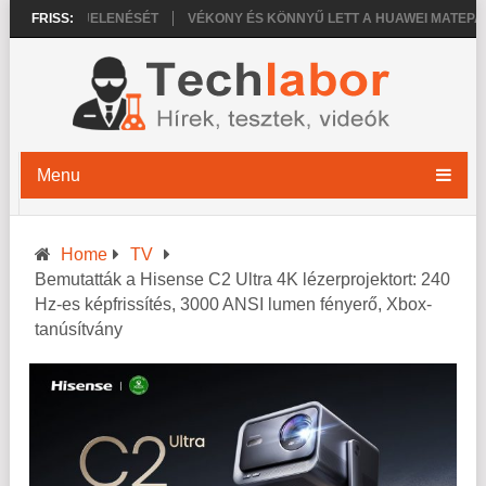
 PRO MEGJELENÉSÉT
FRISS:
VÉKONY ÉS KÖNNYŰ LETT A HUAWEI MATEPAD PR
Menu
Home
TV
Bemutatták a Hisense C2 Ultra 4K lézerprojektort: 240
Hz-es képfrissítés, 3000 ANSI lumen fényerő, Xbox-
tanúsítvány