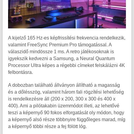
A kijelző 165 Hz-es képfrissítési frekvencia rendelkezik,
valamint FreeSync Premium Pro támogatással. A
válaszidő mindössze 1 ms. A retro játékosoknak is
igyekszik kedvezni a Samsung, a Neural Quantum
Processor Ultra képes a régebbi címeket felskálázni 4K
felbontásra.
A dobozban található állványon állítható a magasság
és a dőlésszög, valamint három fali rögzítési lehetőség
is rendelkezésre áll (200 x 200, 300 x 300 és 400 x
400). Ami a pilótakabin üzemmódot illeti, az lehetővé
teszi a képernyő 90 fokos elforgatását oly módon, hogy
a képernyő alsó része többnyire függőleges marad, míg
a képernyő többi része a fej fölött lóg.