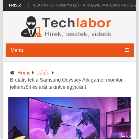
NÉSÉT
FRISS:
VÉKONY ÉS KÖNNYŰ LETT A HUAWEI MATEPAD PRO 2026
NA
Menu
Home
Játék
Brutális lett a Samsung Odyssey Ark gamer monitor,
jellemzőit és árát tekintve egyaránt