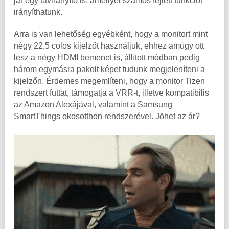
jár egy távirányító is, amellyel számos fejlett funkciót
irányíthatunk.
Arra is van lehetőség egyébként, hogy a monitort mint
négy 22,5 colos kijelzőt használjuk, ehhez amúgy ott
lesz a négy HDMI bemenet is, állított módban pedig
három egymásra pakolt képet tudunk megjeleníteni a
kijelzőn. Érdemes megemlíteni, hogy a monitor Tizen
rendszert futtat, támogatja a VRR-t, illetve kompatibilis
az Amazon Alexájával, valamint a Samsung
SmartThings okosotthon rendszerével. Jöhet az ár?