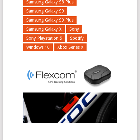
Samsung Galaxy S8 Plus
Samsung Galaxy S9
Samsung Galaxy S9 Plus
Samsung Galaxy X
Sony
Sony Playstation 5
Spotify
Windows 10
Xbox Series X