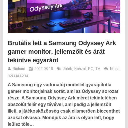
Brutális lett a Samsung Odyssey Ark
gamer monitor, jellemzőit és árát
tekintve egyaránt
Richárd
2022-08-16
Játék
,
Konzol
,
PC
,
TV
Nincs
hozzászólás
A Samsung egy vadonatúj modellel gyarapította
gamer monitorjainak sorát, ami az Odyssey sorozat
része. A Samsung Odyssey Ark méret tekintetében
abszolút felér egy tévével, ami pedig a jellemzőit
illeti, a játékosközösség csak elismerően biccenthet
azokat olvasva. Mondjuk az ára is olyan lett, hogy
leülsz tőle…