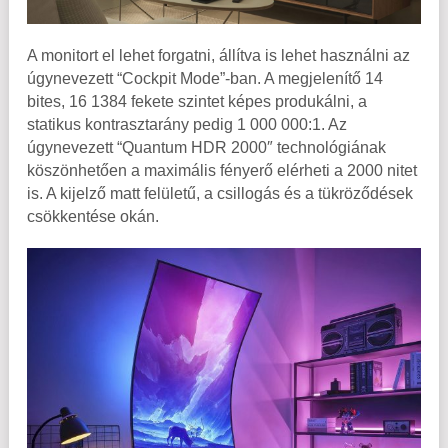
A monitort el lehet forgatni, állítva is lehet használni az
úgynevezett “Cockpit Mode”-ban. A megjelenítő 14
bites, 16 1384 fekete szintet képes produkálni, a
statikus kontrasztarány pedig 1 000 000:1. Az
úgynevezett “Quantum HDR 2000″ technológiának
köszönhetően a maximális fényerő elérheti a 2000 nitet
is. A kijelző matt felületű, a csillogás és a tükröződések
csökkentése okán.