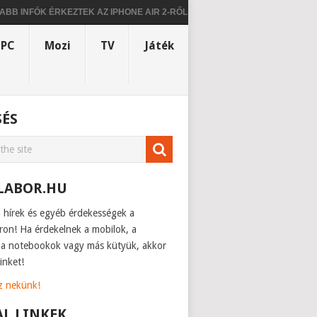
ÓK ÉRKEZTEK AZ IPHONE AIR 2-RŐL
KISZIVÁRGOTT A MOTOROLA PR
PC
Mozi
TV
Játék
SÉS
LABOR.HU
h hírek és egyéb érdekességek a
ron! Ha érdekelnek a mobilok, a
, a notebookok vagy más kütyük, akkor
inket!
sz nekünk!
AL LINKEK