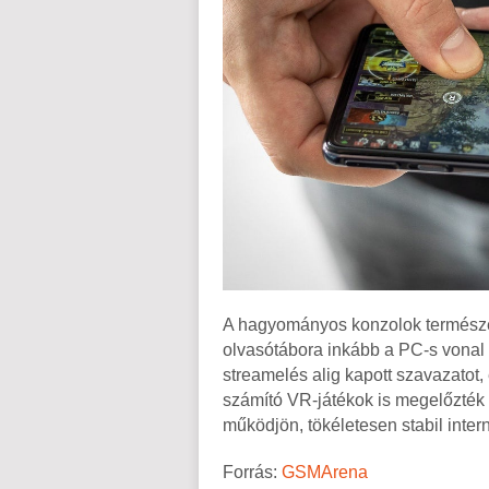
A hagyományos konzolok természe
olvasótábora inkább a PC-s vonal 
streamelés alig kapott szavazato
számító VR-játékok is megelőzték 
működjön, tökéletesen stabil inter
Forrás:
GSMArena