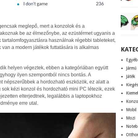
gencsak meglepő, mert a konzolok és a
akoznak be az élmezőnybe, az ezüstérmet ugyanis a
 tartalomfogyasztásra használnak régebbi tableteket,
 van a modern játékok futtatására is alkalmas
KATE
Egyéb
ik helyen végeztek, ebben a kategóriában együtt
Jármű
 úgyhogy ilyen szempontból nincs bontás. A
Játék
 népszerűbbek a hordozható eszközök, ez alatt a
Kiegés
ég sok kézi konzol és hordozható mini PC létezik, ezek
Kieme
ezetten elterjedtnek, legalábbis a laptopokhoz
Konzo
dménye erre utal.
Mobil
Mozi
Noteb
Ottho