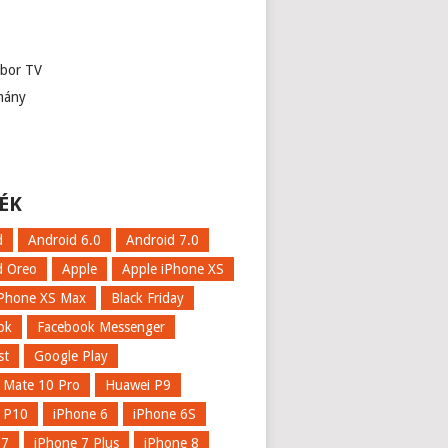
abor TV
mány
ÉK
d
Android 6.0
Android 7.0
d Oreo
Apple
Apple iPhone XS
iPhone XS Max
Black Friday
ok
Facebook Messenger
st
Google Play
 Mate 10 Pro
Huawei P9
 P10
iPhone 6
iPhone 6S
 7
iPhone 7 Plus
iPhone 8