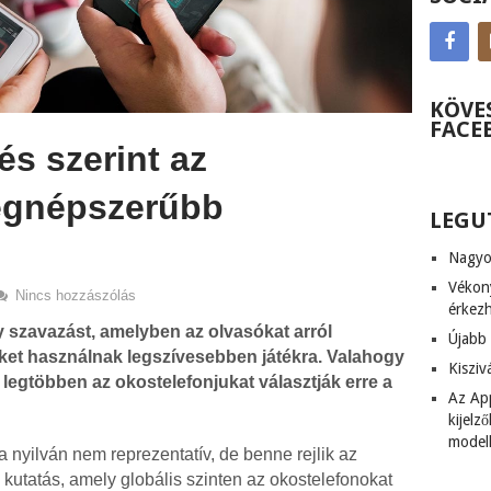
KÖVE
FACE
és szerint az
legnépszerűbb
LEGU
Nagyob
Vékony
Nincs hozzászólás
érkez
 szavazást, amelyben az olvasókat arról
Újabb 
ket használnak legszívesebben játékra. Valahogy
Kiszi
legtöbben az okostelefonjukat választják erre a
Az App
kijel
model
yilván nem reprezentatív, de benne rejlik az
kutatás, amely globális szinten az okostelefonokat