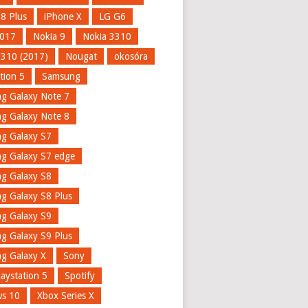
 8 Plus
iPhone X
LG G6
017
Nokia 9
Nokia 3310
3310 (2017)
Nougat
okosóra
tion 5
Samsung
g Galaxy Note 7
g Galaxy Note 8
g Galaxy S7
g Galaxy S7 edge
g Galaxy S8
g Galaxy S8 Plus
g Galaxy S9
g Galaxy S9 Plus
g Galaxy X
Sony
aystation 5
Spotify
s 10
Xbox Series X