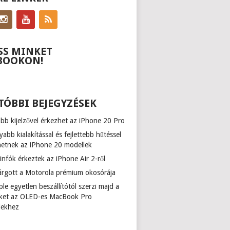
SS MINKET
BOOKON!
TÓBBI BEJEGYZÉSEK
b kijelzővel érkezhet az iPhone 20 Pro
abb kialakítással és fejlettebb hűtéssel
hetnek az iPhone 20 modellek
infók érkeztek az iPhone Air 2-ről
várgott a Motorola prémium okosórája
le egyetlen beszállítótól szerzi majd a
zőket az OLED-es MacBook Pro
lekhez