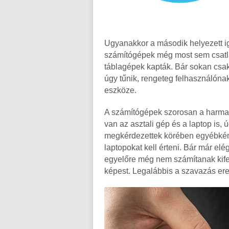
Ugyanakkor a második helyezett i
számítógépek még most sem csatl
táblagépek kapták. Bár sokan csak
úgy tűnik, rengeteg felhasználónak
eszköze.
A számítógépek szorosan a harmad
van az asztali gép és a laptop is,
megkérdezettek körében egyébként
laptopokat kell érteni. Bár már el
egyelőre még nem számítanak kifej
képest. Legalábbis a szavazás ere