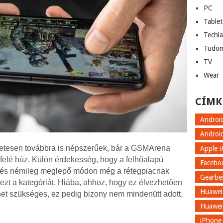
PC
Tablet
Techl
Tudo
TV
Wear
CÍMK
Androi
Androi
tesen továbbra is népszerűek, bár a GSMArena
Apple 
felé húz. Külön érdekesség, hogy a felhőalapú
Facebo
t, és némileg meglepő módon még a rétegpiacnak
Gearbe
ezt a kategóriát. Hiába, ahhoz, hogy ez élvezhetően
Huawei
net szükséges, ez pedig bizony nem mindenütt adott.
Huawei
iPhone