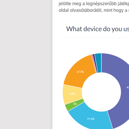
jelölte meg a legnépszerűbb játék
oldal olvasótáborától, mint hogy a