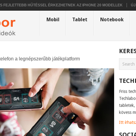
ETTEBB HŰTÉSSEL ÉRKEZHETNEK AZ IPHONE 20 MODELLEK
ÚJABB INF
Mobil
Tablet
Notebook
KERE
stelefon a legnépszerűbb játékplatform
TECH
Friss tec
Techlabo
tabletek
kövess m
Itt írhat
SOCI