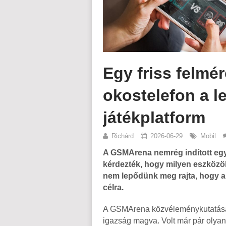
Egy friss felmér
okostelefon a 
játékplatform
Richárd
2026-06-29
Mobil
A GSMArena nemrég indított egy
kérdezték, hogy milyen eszközö
nem lepődünk meg rajta, hogy a 
célra.
A GSMArena közvéleménykutatása n
igazság magva. Volt már pár olyan 