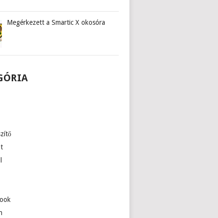
Megérkezett a Smartic X okosóra
GÓRIA
zítő
lt
l
ook
n