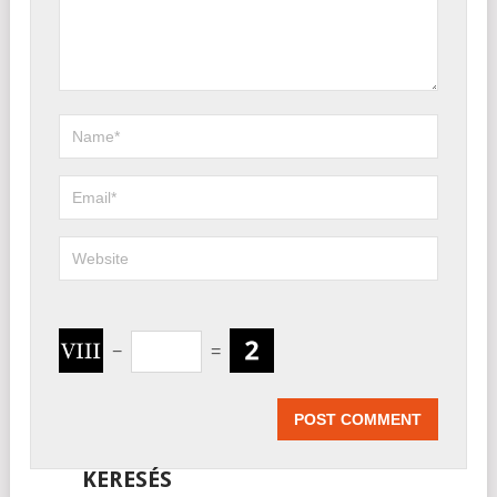
−
=
KERESÉS