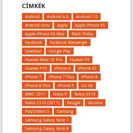
CÍMKÉK
Android
Android 6.0
Android 7.0
Android Oreo
Apple
Apple iPhone XS
Apple iPhone XS Max
Black Friday
Facebook
Facebook Messenger
Gearbest
Google Play
Huawei Mate 10 Pro
Huawei P9
Huawei P10
iPhone 6
iPhone 6S
iPhone 7
iPhone 7 Plus
iPhone 8
iPhone 8 Plus
iPhone X
LG G6
MWC 2017
Nokia 9
Nokia 3310
Nokia 3310 (2017)
Nougat
okosóra
PlayStation 5
Samsung
Samsung Galaxy Note 7
Samsung Galaxy Note 8