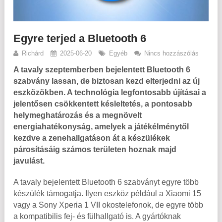
Egyre terjed a Bluetooth 6
Richárd
2025-06-20
Egyéb
Nincs hozzászólás
A tavaly szeptemberben bejelentett Bluetooth 6
szabvány lassan, de biztosan kezd elterjedni az új
eszközökben. A technológia legfontosabb újításai a
jelentősen csökkentett késleltetés, a pontosabb
helymeghatározás és a megnövelt
energiahatékonyság, amelyek a játékélménytől
kezdve a zenehallgatáson át a készülékek
párosításáig számos területen hoznak majd
javulást.
A tavaly bejelentett Bluetooth 6 szabványt egyre több
készülék támogatja. Ilyen eszköz például a Xiaomi 15
vagy a Sony Xperia 1 VII okostelefonok, de egyre több
a kompatibilis fej- és fülhallgató is. A gyártóknak