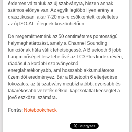
érdemes váltaniuk az új szabványra, hiszen annak
számos előnye van. Az egyik legfőbb ilyen erény a
drasztikusan, akár 7-20 ms-re csökkentett késleltetés
az új ISO-AL rétegnek köszönhetően.
De megemlíthetnénk az 50 centiméteres pontosságú
helymeghatározást, amely a Channel Sounding
funkciónak hála válik lehetségessé. A Bluetooth 6 jobb
hangminőséget tesz lehetővé az LC3Plus kodek révén,
ráadásul a korábbi szabványoknál
energiahatékonyabb, ami hosszabb akkumulátoros
üzemidőt eredményez. Bár a Bluetooth 6 elterjedése
fokozatos, az új szabvány megbízhatóbb, gyorsabb és
takarékosabb vezeték nélküli kapcsolattal kecsegtet a
jövő eszközei számára.
Forrás:
Notebookcheck