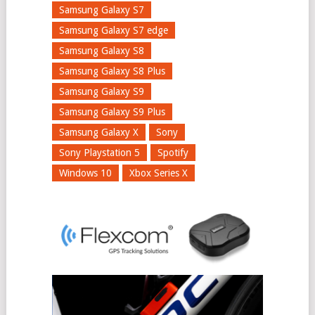
Samsung Galaxy S7
Samsung Galaxy S7 edge
Samsung Galaxy S8
Samsung Galaxy S8 Plus
Samsung Galaxy S9
Samsung Galaxy S9 Plus
Samsung Galaxy X
Sony
Sony Playstation 5
Spotify
Windows 10
Xbox Series X