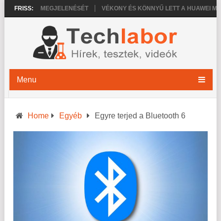
NE 18 PRO MEGJELENÉSÉT
FRISS:
VÉKONY ÉS KÖNNYŰ LETT A HUAWEI MATEP
Menu
Home
Egyéb
Egyre terjed a Bluetooth 6