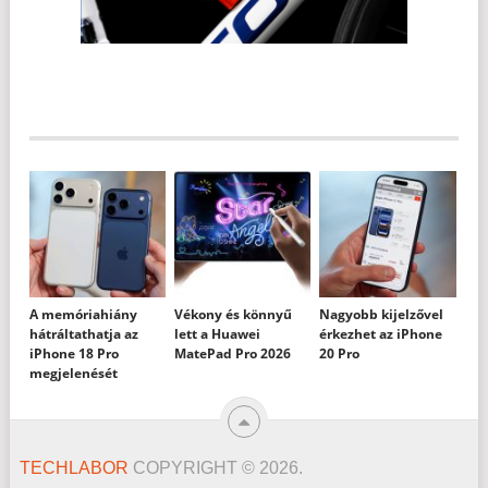
A memóriahiány
Vékony és könnyű
Nagyobb kijelzővel
hátráltathatja az
lett a Huawei
érkezhet az iPhone
iPhone 18 Pro
MatePad Pro 2026
20 Pro
megjelenését
TECHLABOR
COPYRIGHT © 2026.