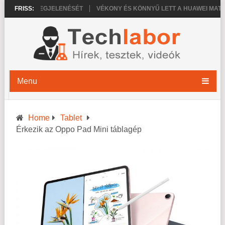
 18 PRO MEGJELENÉSÉT
FRISS:
VÉKONY ÉS KÖNNYŰ LETT A HUAWEI MATEPAD
Menu
Home
Tablet
Érkezik az Oppo Pad Mini táblagép