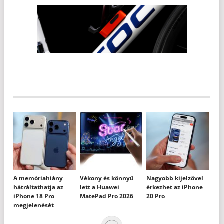
A memóriahiány
Vékony és könnyű
Nagyobb kijelzővel
hátráltathatja az
lett a Huawei
érkezhet az iPhone
iPhone 18 Pro
MatePad Pro 2026
20 Pro
megjelenését