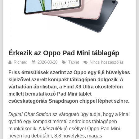
Érkezik az Oppo Pad Mini táblagép
Richárd
2026-03-20
Tablet
Nincs hozzászólás
Friss értesülések szerint az Oppo egy 8,8 hüvelykes
kijelzővel szerelt kompakt táblagépen dolgozik. A
várhatóan áprilisban, a Find X9 Ultra okostelefon
mellett bemutatkozó Pad Mini tablet
csúcskategóriás Snapdragon chippel léphet színre.
Digital Chat Station
szivárogtató úgy tudja, hogy a kínai
gyártó egy kompakt méretű androidos táblagépen
munkálkodik. A készülék jó eséllyel Oppo Pad Mini
néven fog debütálni, 8,8 hüvelykes, magas