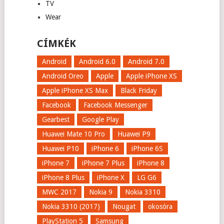
TV
Wear
CÍMKÉK
Android
Android 6.0
Android 7.0
Android Oreo
Apple
Apple iPhone XS
Apple iPhone XS Max
Black Friday
Facebook
Facebook Messenger
Gearbest
Google Play
Huawei Mate 10 Pro
Huawei P9
Huawei P10
iPhone 6
iPhone 6S
iPhone 7
iPhone 7 Plus
iPhone 8
iPhone 8 Plus
iPhone X
LG G6
MWC 2017
Nokia 9
Nokia 3310
Nokia 3310 (2017)
Nougat
okosóra
PlayStation 5
Samsung