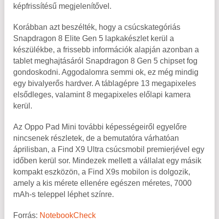
képfrissítésű megjelenítővel.
Korábban azt beszélték, hogy a csúcskategóriás
Snapdragon 8 Elite Gen 5 lapkakészlet kerül a
készülékbe, a frissebb információk alapján azonban a
tablet meghajtásáról Snapdragon 8 Gen 5 chipset fog
gondoskodni. Aggodalomra semmi ok, ez még mindig
egy bivalyerős hardver. A táblagépre 13 megapixeles
elsődleges, valamint 8 megapixeles előlapi kamera
kerül.
Az Oppo Pad Mini további képességeiről egyelőre
nincsenek részletek, de a bemutatóra várhatóan
áprilisban, a Find X9 Ultra csúcsmobil premierjével egy
időben kerül sor. Mindezek mellett a vállalat egy másik
kompakt eszközön, a Find X9s mobilon is dolgozik,
amely a kis mérete ellenére egészen méretes, 7000
mAh-s teleppel léphet színre.
Forrás:
NotebookCheck