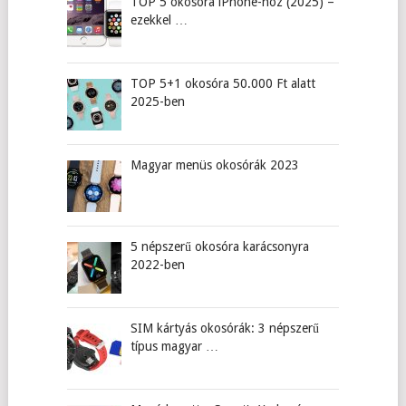
TOP 5 okosóra iPhone-hoz (2025) –
ezekkel …
TOP 5+1 okosóra 50.000 Ft alatt
2025-ben
Magyar menüs okosórák 2023
5 népszerű okosóra karácsonyra
2022-ben
SIM kártyás okosórák: 3 népszerű
típus magyar …