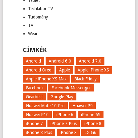
Tablet
Techlabor TV
Tudomány
TV
Wear
CÍMKÉK
Android
Android 6.0
Android 7.0
Android Oreo
Apple
Apple iPhone XS
Apple iPhone XS Max
Black Friday
Facebook
Facebook Messenger
Gearbest
Google Play
Huawei Mate 10 Pro
Huawei P9
Huawei P10
iPhone 6
iPhone 6S
iPhone 7
iPhone 7 Plus
iPhone 8
iPhone 8 Plus
iPhone X
LG G6