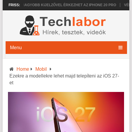
2026
FRISS:
NAGYOBB KIJELZŐVEL ÉRKEZHET AZ IPHONE 20 PRO
VÉKONY
Menu
Home
Mobil
Ezekre a modellekre lehet majd telepíteni az iOS 27-
et