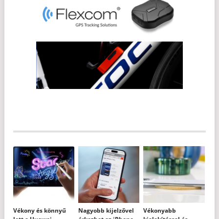
Vékony és könnyű
Nagyobb kijelzővel
Vékonyabb