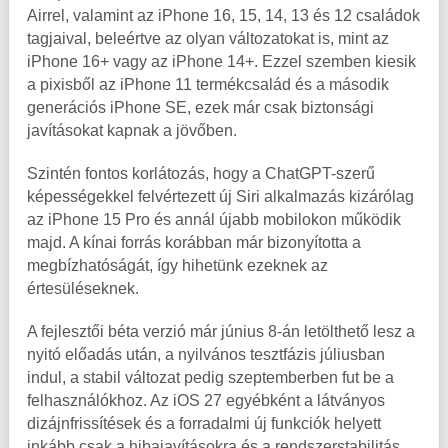
Airrel, valamint az iPhone 16, 15, 14, 13 és 12 családok
tagjaival, beleértve az olyan változatokat is, mint az
iPhone 16+ vagy az iPhone 14+. Ezzel szemben kiesik
a pixisből az iPhone 11 termékcsalád és a második
generációs iPhone SE, ezek már csak biztonsági
javításokat kapnak a jövőben.
Szintén fontos korlátozás, hogy a ChatGPT-szerű
képességekkel felvértezett új Siri alkalmazás kizárólag
az iPhone 15 Pro és annál újabb mobilokon működik
majd. A kínai forrás korábban már bizonyította a
megbízhatóságát, így hihetünk ezeknek az
értesüléseknek.
A fejlesztői béta verzió már június 8-án letölthető lesz a
nyitó előadás után, a nyilvános tesztfázis júliusban
indul, a stabil változat pedig szeptemberben fut be a
felhasználókhoz. Az iOS 27 egyébként a látványos
dizájnfrissítések és a forradalmi új funkciók helyett
inkább csak a hibajavításokra és a rendszerstabilitás