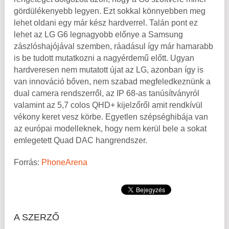
gördülékenyebb legyen. Ezt sokkal könnyebben meg
lehet oldani egy már kész hardverrel. Talán pont ez
lehet az LG G6 legnagyobb előnye a Samsung
zászlóshajójával szemben, ráadásul így már hamarabb
is be tudott mutatkozni a nagyérdemű előtt. Ugyan
hardveresen nem mutatott újat az LG, azonban így is
van innováció bőven, nem szabad megfeledkeznünk a
dual camera rendszerről, az IP 68-as tanúsítványról
valamint az 5,7 colos QHD+ kijelzőről amit rendkívül
vékony keret vesz körbe. Egyetlen szépséghibája van
az európai modelleknek, hogy nem kerül bele a sokat
emlegetett Quad DAC hangrendszer.
Forrás:
PhoneArena
A SZERZŐ