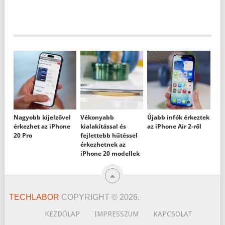
Nagyobb kijelzővel
Vékonyabb
Újabb infók érkeztek
érkezhet az iPhone
kialakítással és
az iPhone Air 2-ről
20 Pro
fejlettebb hűtéssel
érkezhetnek az
iPhone 20 modellek
TECHLABOR
COPYRIGHT © 2026.
KEZDŐLAP
IMPRESSZUM
KAPCSOLAT