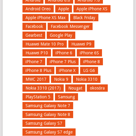
Android
Android 6.0
Android 7.0
Android Oreo
Apple
Apple iPhone XS
Apple iPhone XS Max
Black Friday
Facebook
Facebook Messenger
Gearbest
Google Play
Huawei Mate 10 Pro
Huawei P9
Huawei P10
iPhone 6
iPhone 6S
iPhone 7
iPhone 7 Plus
iPhone 8
iPhone 8 Plus
iPhone X
LG G6
MWC 2017
Nokia 9
Nokia 3310
Nokia 3310 (2017)
Nougat
okosóra
PlayStation 5
Samsung
Samsung Galaxy Note 7
Samsung Galaxy Note 8
Samsung Galaxy S7
Samsung Galaxy S7 edge