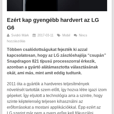
Ezért kap gyengébb hardvert az LG
G6
Svidró Márk
2017-03-11
Mobil
Nincs
hozzászólás
Többen csalódottságukat fejezték ki azzal
kapcsolatosan, hogy az LG zászlóshajója “csupán”
Snapdragon 821 típusú processzorral érkezik,
azonban a gyártó alátámasztotta választásának
okát, ami más, mint amit eddig tudtunk.
2011 óta a gyártók a hardveres teljesítmények
növelését tartották szem előtt, így hozva létre igazi izom
gépeket. Így eljutott a technológia arra a szintre, hogy
szinte képtelenség teljesen kihasználni az
erőforrásokat a mostani applikációkkal. Épp ezért az
LG szerint már nem a nyers erőre kell fókuszálni,