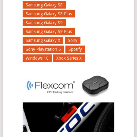
Samsung Galaxy S8
Samsung Galaxy S8 Plus
Samsung Galaxy S9
Samsung Galaxy S9 Plus
Samsung Galaxy X
Sony
Sony Playstation 5
Spotify
Windows 10
Xbox Series X