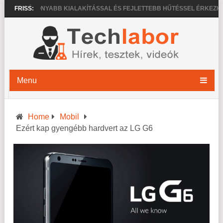
VÉKONYABB KIALAKÍTÁSSAL ÉS FEJLETTEBB HŰTÉSSEL ÉRKEZHETNE
FRISS:
Menu
Home
Mobil
Ezért kap gyengébb hardvert az LG G6