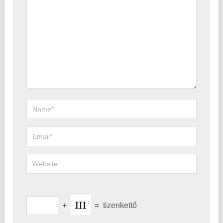
+
=
tizenkettő