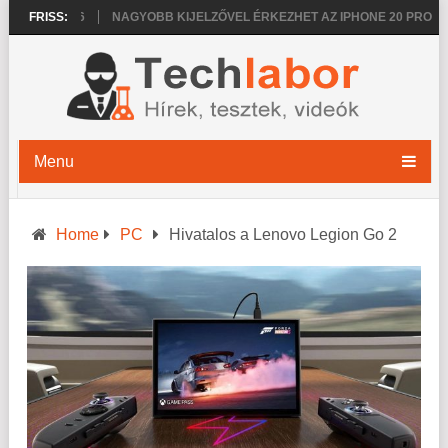
PRO 2026
FRISS:
NAGYOBB KIJELZŐVEL ÉRKEZHET AZ IPHONE 20 PRO
VÉ
Menu
Home
PC
Hivatalos a Lenovo Legion Go 2