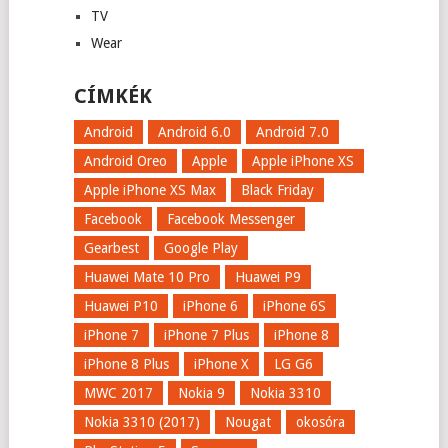
TV
Wear
CÍMKÉK
Android
Android 6.0
Android 7.0
Android Oreo
Apple
Apple iPhone XS
Apple iPhone XS Max
Black Friday
Facebook
Facebook Messenger
Gearbest
Google Play
Huawei Mate 10 Pro
Huawei P9
Huawei P10
iPhone 6
iPhone 6S
iPhone 7
iPhone 7 Plus
iPhone 8
iPhone 8 Plus
iPhone X
LG G6
MWC 2017
Nokia 9
Nokia 3310
Nokia 3310 (2017)
Nougat
okosóra