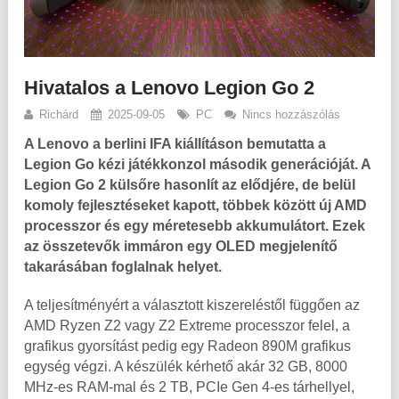
Hivatalos a Lenovo Legion Go 2
Richárd
2025-09-05
PC
Nincs hozzászólás
A Lenovo a berlini IFA kiállításon bemutatta a
Legion Go kézi játékkonzol második generációját. A
Legion Go 2 külsőre hasonlít az elődjére, de belül
komoly fejlesztéseket kapott, többek között új AMD
processzor és egy méretesebb akkumulátort. Ezek
az összetevők immáron egy OLED megjelenítő
takarásában foglalnak helyet.
A teljesítményért a választott kiszereléstől függően az
AMD Ryzen Z2 vagy Z2 Extreme processzor felel, a
grafikus gyorsítást pedig egy Radeon 890M grafikus
egység végzi. A készülék kérhető akár 32 GB, 8000
MHz-es RAM-mal és 2 TB, PCIe Gen 4-es tárhellyel,