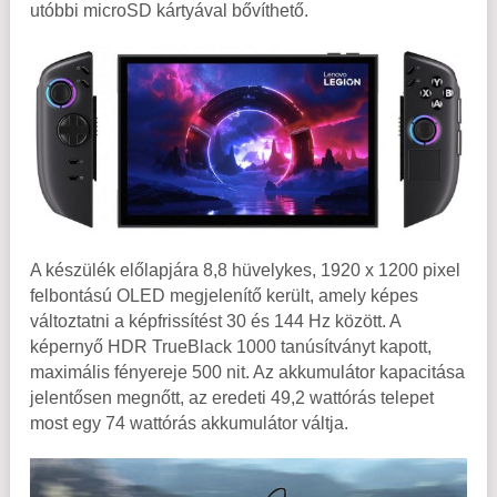
utóbbi microSD kártyával bővíthető.
A készülék előlapjára 8,8 hüvelykes, 1920 x 1200 pixel
felbontású OLED megjelenítő került, amely képes
változtatni a képfrissítést 30 és 144 Hz között. A
képernyő HDR TrueBlack 1000 tanúsítványt kapott,
maximális fényereje 500 nit. Az akkumulátor kapacitása
jelentősen megnőtt, az eredeti 49,2 wattórás telepet
most egy 74 wattórás akkumulátor váltja.