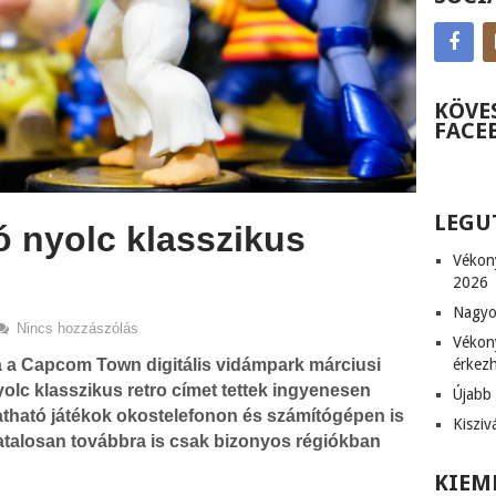
KÖVE
FACE
LEGU
ó nyolc klasszikus
Vékon
2026
Nagyob
Nincs hozzászólás
Vékony
érkez
 a Capcom Town digitális vidámpark márciusi
olc klasszikus retro címet tettek ingyenesen
Újabb 
atható játékok okostelefonon és számítógépen is
Kiszi
vatalosan továbbra is csak bizonyos régiókban
KIEM