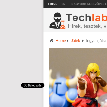
Ű LETT A HUAWEI MATEPAD PRO 2026
FRISS:
NAGYOBB KIJELZŐVEL ÉRKEZHE
Home
Játék
Ingyen játs