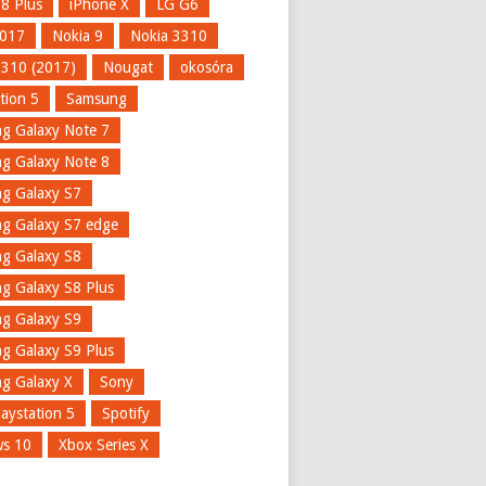
 8 Plus
iPhone X
LG G6
017
Nokia 9
Nokia 3310
3310 (2017)
Nougat
okosóra
tion 5
Samsung
g Galaxy Note 7
g Galaxy Note 8
g Galaxy S7
g Galaxy S7 edge
g Galaxy S8
g Galaxy S8 Plus
g Galaxy S9
g Galaxy S9 Plus
g Galaxy X
Sony
aystation 5
Spotify
s 10
Xbox Series X