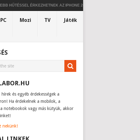
ŰTÉSSEL ÉRKEZHETNEK AZ IPHONE 20 MODELLEK
ÚJABB INFÓK ÉRKEZ
PC
Mozi
TV
Játék
SÉS
LABOR.HU
h hírek és egyéb érdekességek a
ron! Ha érdekelnek a mobilok, a
, a notebookok vagy más kütyük, akkor
inket!
sz nekünk!
AL LINKEK