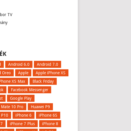
abor TV
mány
ÉK
d
Android 6.0
Android 7.0
d Oreo
Apple
Apple iPhone XS
iPhone XS Max
Black Friday
ok
Facebook Messenger
st
Google Play
 Mate 10 Pro
Huawei P9
 P10
iPhone 6
iPhone 6S
 7
iPhone 7 Plus
iPhone 8