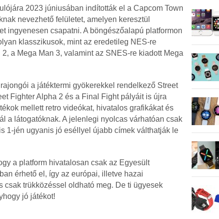
ulójára 2023 júniusában indították el a Capcom Town
knak nevezhető felületet, amelyen keresztül
het ingyenesen csapatni. A böngészőalapú platformon
 olyan klasszikusok, mint az eredetileg NES-re
2, a Mega Man 3, valamint az SNES-re kiadott Mega
rajongói a játéktermi gyökerekkel rendelkező Street
eet Fighter Alpha 2 és a Final Fight pályáit is újra
átékok mellett retro videókat, hivatalos grafikákat és
ál a látogatóknak. A jelenlegi nyolcas várhatóan csak
is 1-jén ugyanis jó eséllyel újabb címek válthatják le
gy a platform hivatalosan csak az Egyesült
n érhető el, így az európai, illetve hazai
 csak trükközéssel oldható meg. De ti ügyesek
yhogy jó játékot!