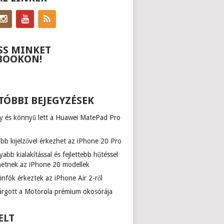
SS MINKET
BOOKON!
TÓBBI BEJEGYZÉSEK
y és könnyű lett a Huawei MatePad Pro
b kijelzővel érkezhet az iPhone 20 Pro
abb kialakítással és fejlettebb hűtéssel
hetnek az iPhone 20 modellek
infók érkeztek az iPhone Air 2-ről
várgott a Motorola prémium okosórája
ELT