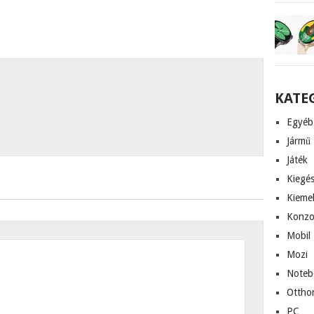
KATE
Egyéb
Jármű
Játék
Kiegés
Kieme
Konzo
Mobil
Mozi
Noteb
Ottho
PC