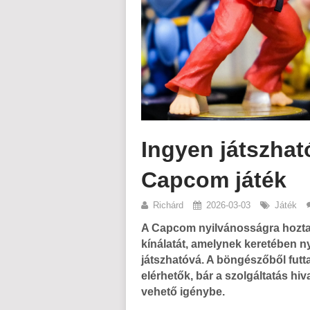
Ingyen játszhat
Capcom játék
Richárd
2026-03-03
Játék
A Capcom nyilvánosságra hozta
kínálatát, amelynek keretében ny
játszhatóvá. A böngészőből futt
elérhetők, bár a szolgáltatás hi
vehető igénybe.