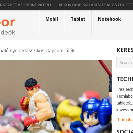
T AZ IPHONE 20 PRO
VÉKONYABB KIALAKÍTÁSSAL ÉS FEJLETTEBB H
Mobil
Tablet
Notebook
KERE
zható nyolc klasszikus Capcom játék
TECH
Friss tec
Techlabo
tabletek
kövess m
Itt írhat
SOCI