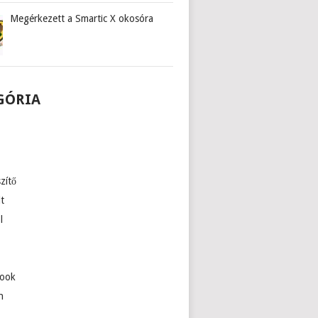
Megérkezett a Smartic X okosóra
GÓRIA
zítő
lt
l
ook
n