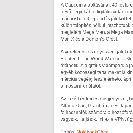
A Capcom alapításának 40. évford
nevű, leginkább digitális vidámpar
márciusban 8 legendás játékot le
külön telepítés nélkül játszhatóak
megjelent Mega Man, a Mega Man 
Man X és a Demon’s Crest.
A verekedős és ügyességi játékok 
Fighter II: The World Warrior, a Str
átélhetik. A digitális vidámpark a j
egyéb közösségi tartalmakat is kín
március végéig lesz elérhető, ápril
a mostani kínálatot.
Azt azért érdemes megjegyezni, ho
Államokban, Brazíliában és Japánba
felhasználók számára a hozzáférés
vagytok, tudjátok, mi az a VPN, úg
Forrás:
NotebookCheck