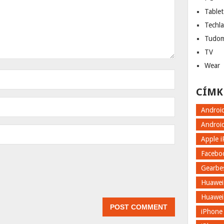
Tablet
Techl
Tudo
TV
Wear
CÍMK
Androi
Androi
Apple 
Facebo
Gearbe
Huawei
Huawei
iPhone