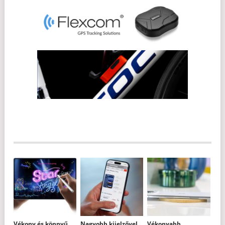
Vékony és könnyű
Nagyobb kijelzővel
Vékonyabb