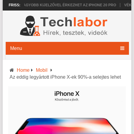
026
FRISS:
NAGYOBB KIJELZŐVEL ÉRKEZHET AZ IPHONE 20 PRO
VÉKONYA
Menu
Home
Mobil
Az eddig legyártott iPhone X-ek 90%-a selejtes lehet