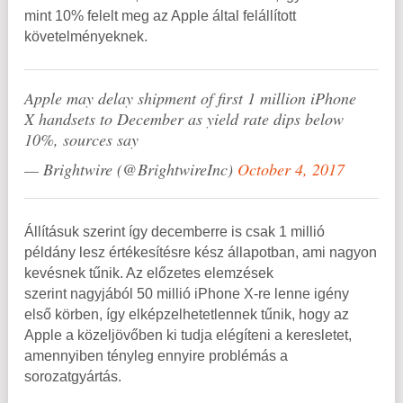
mint 10% felelt meg az Apple által felállított
követelményeknek.
Apple may delay shipment of first 1 million iPhone
X handsets to December as yield rate dips below
10%, sources say
— Brightwire (@BrightwireInc)
October 4, 2017
Állításuk szerint így decemberre is csak 1 millió
példány lesz értékesítésre kész állapotban, ami nagyon
kevésnek tűnik. Az előzetes elemzések
szerint nagyjából 50 millió iPhone X-re lenne igény
első körben, így elképzelhetetlennek tűnik, hogy az
Apple a közeljövőben ki tudja elégíteni a keresletet,
amennyiben tényleg ennyire problémás a
sorozatgyártás.