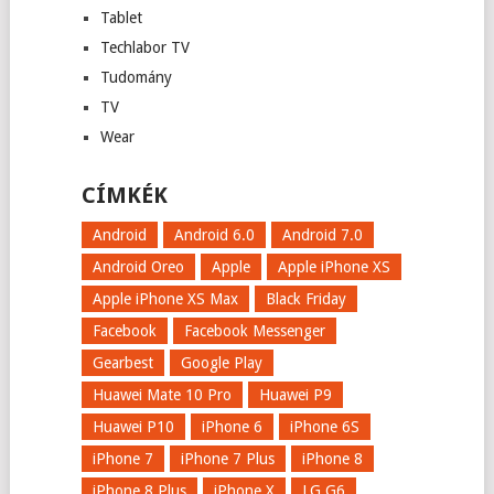
Tablet
Techlabor TV
Tudomány
TV
Wear
CÍMKÉK
Android
Android 6.0
Android 7.0
Android Oreo
Apple
Apple iPhone XS
Apple iPhone XS Max
Black Friday
Facebook
Facebook Messenger
Gearbest
Google Play
Huawei Mate 10 Pro
Huawei P9
Huawei P10
iPhone 6
iPhone 6S
iPhone 7
iPhone 7 Plus
iPhone 8
iPhone 8 Plus
iPhone X
LG G6