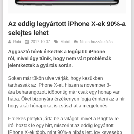
Az eddig legyártott iPhone X-ek 90%-a
selejtes lehet
Robi
2017-10-07
Mobil
Nincs hozzászólás
Aggasztó hírek érkeztek a legújabb iPhone-
ról, mivel úgy tűnik, hogy nem várt problémák
jelentkeztek a gyártás során.
Sokan már tűkön ülve várják, hogy kezükben
tarthassák az iPhone X-et, hiszen a november 3-
ára beharangozott időpontig már csak egy hónap van
hátra. Őket bizonyára érzékenyen fogja érinteni az a hír,
hogy akár hónapokat is csúszhat a megjelenés.
Érdekes pletyka járta be a világot, mivel a Brightwire
írói hoztak le egy hírt, miszerint az eddig legyártott
iPhone X-ek több, mint 90%-a hibás lett, így kevesebb