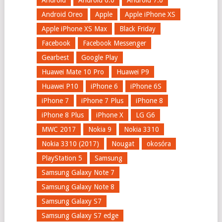
Android
Android 6.0
Android 7.0
Android Oreo
Apple
Apple iPhone XS
Apple iPhone XS Max
Black Friday
Facebook
Facebook Messenger
Gearbest
Google Play
Huawei Mate 10 Pro
Huawei P9
Huawei P10
iPhone 6
iPhone 6S
iPhone 7
iPhone 7 Plus
iPhone 8
iPhone 8 Plus
iPhone X
LG G6
MWC 2017
Nokia 9
Nokia 3310
Nokia 3310 (2017)
Nougat
okosóra
PlayStation 5
Samsung
Samsung Galaxy Note 7
Samsung Galaxy Note 8
Samsung Galaxy S7
Samsung Galaxy S7 edge