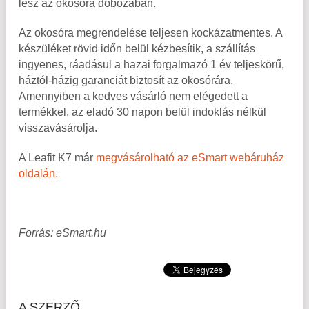
lesz az okosóra dobozában.
Az okosóra megrendelése teljesen kockázatmentes. A
készüléket rövid időn belül kézbesítik, a szállítás
ingyenes, ráadásul a hazai forgalmazó 1 év teljeskörű,
háztól-házig garanciát biztosít az okosórára.
Amennyiben a kedves vásárló nem elégedett a
termékkel, az eladó 30 napon belül indoklás nélkül
visszavásárolja.
A Leafit K7 már
megvásárolható az eSmart webáruház
oldalán.
Forrás: eSmart.hu
A SZERZŐ