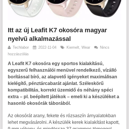
Itt az új Leafit K7 okosóra magyar
nyelvű alkalmazással
Techlabor
2022-11-04
Kiemelt
,
Wear
Nincs
hozzászólás
A Leafit K7 okosóra egy sportos kialakítású,
egyszerű felhasználói menüvel rendelkező, vízálló
borítással bíró, az alapvető igényeket maximálisan
kielégítő, pénztárcabarát ajánlat. Széleskörű
kompatibilitás, korrekt üzemidő és néhány spéci
extra – pl. beépített játékok – emeli ki a készüléket a
hasonló okosórák táborából.
Az okosórát arany, fekete és rózsaszín árnyalatokban
lehet megvásárolni. A készülék kerek kialakítást kapott,
9 mm vékony, és mindössze 37 grammos tömeggel