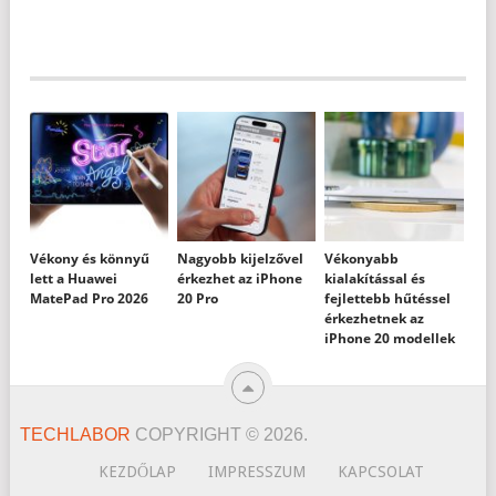
Vékony és könnyű
Nagyobb kijelzővel
Vékonyabb
lett a Huawei
érkezhet az iPhone
kialakítással és
MatePad Pro 2026
20 Pro
fejlettebb hűtéssel
érkezhetnek az
iPhone 20 modellek
TECHLABOR
COPYRIGHT © 2026.
KEZDŐLAP
IMPRESSZUM
KAPCSOLAT