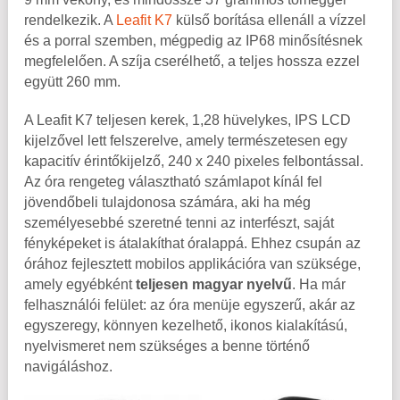
rendelkezik. A
Leafit K7
külső borítása ellenáll a vízzel
és a porral szemben, mégpedig az IP68 minősítésnek
megfelelően. A szíja cserélhető, a teljes hossza ezzel
együtt 260 mm.
A Leafit K7 teljesen kerek, 1,28 hüvelykes, IPS LCD
kijelzővel lett felszerelve, amely természetesen egy
kapacitív érintőkijelző, 240 x 240 pixeles felbontással.
Az óra rengeteg választható számlapot kínál fel
jövendőbeli tulajdonosa számára, aki ha még
személyesebbé szeretné tenni az interfészt, saját
fényképeket is átalakíthat óralappá. Ehhez csupán az
órához fejlesztett mobilos applikációra van szüksége,
amely egyébként
teljesen magyar nyelvű
. Ha már
felhasználói felület: az óra menüje egyszerű, akár az
egyszeregy, könnyen kezelhető, ikonos kialakítású,
nyelvismeret nem szükséges a benne történő
navigáláshoz.