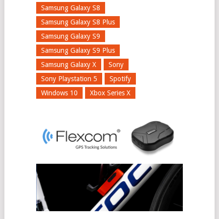
Samsung Galaxy S8
Samsung Galaxy S8 Plus
Samsung Galaxy S9
Samsung Galaxy S9 Plus
Samsung Galaxy X
Sony
Sony Playstation 5
Spotify
Windows 10
Xbox Series X