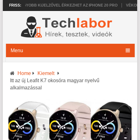
6
FRISS:
NAGYOBB KIJELZŐVEL ÉRKEZHET AZ IPHONE 20 PRO
VÉKONYABB
Menu
Home
Kiemelt
Itt az új Leafit K7 okosóra magyar nyelvű
alkalmazással