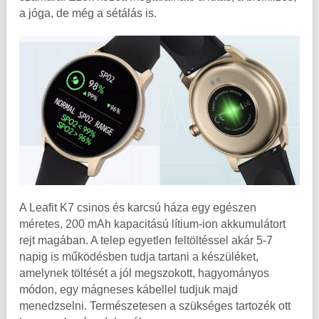
a jóga, de még a sétálás is.
A Leafit K7 csinos és karcsú háza egy egészen
méretes, 200 mAh kapacitású lítium-ion akkumulátort
rejt magában. A telep egyetlen feltöltéssel akár 5-7
napig is működésben tudja tartani a készüléket,
amelynek töltését a jól megszokott, hagyományos
módon, egy mágneses kábellel tudjuk majd
menedzselni. Természetesen a szükséges tartozék ott