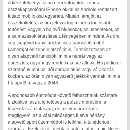
A készülék egyáltalán nem válogatós, képes
összekapcsolódni iPhone-okkal és Android rendszert
futtató mobilokkal egyaránt. Miután létrejött az
összeköttetés, az óra jelezni fog minden fontosabb
történést, vagyis a bejövő hívásokat, az üzeneteket, az
alkalmazások értesítéseit, lényegében mindent. Az óra
segítségével irányítani tudjuk a párosított mobil
kameráját és zenelejátszóját is. Természetesen az
olyan alapvető funkciók, mint a naptár vagy az
ébresztés, ugyanúgy rendelkezésre állnak. Ha pedig el
szeretnénk ütni az időt sorban állás vagy várakozás
közben, az órán olyan egyszerű játékok vannak, mint a
Flappy Bird vagy a 2048.
A sportosabb életmódot követő felhasználók számára
biztosítva lesz a lehetőség a pulzus mérésére, a
lépések számlálására, de az okosóra képes
megfigyelni az alvási minőséget, illetve néhány
alapvető sport üzemmódot is felkínál a tulajdonos
számára. Ezek között megtalálható a futás, a biciklizés,