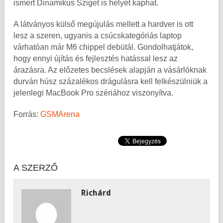
ismert Dinamikus Sziget is helyet kaphat.
A látványos külső megújulás mellett a hardver is ott
lesz a szeren, ugyanis a csúcskategóriás laptop
várhatóan már M6 chippel debütál. Gondolhatjátok,
hogy ennyi újítás és fejlesztés hatással lesz az
árazásra. Az előzetes becslések alapján a vásárlóknak
durván húsz százalékos drágulásra kell felkészülniük a
jelenlegi MacBook Pro szériához viszonyítva.
Forrás:
GSMArena
A SZERZŐ
Richárd