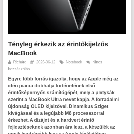
Tényleg érkezik az érintőkijelzős
MacBook
Richárd
2026-06-12
Notebook
Nincs
hozzászólás
Egyre több forrás igazolja, hogy az Apple még az
idén piacra dobhatja történetének első
érintőképernyős számítógépét, mely a pletykák
szerint a MacBook Ultra nevet kapja. A forradalmi
újdonság OLED kijelzővel, Dinamikus Sziget
kivágással és a legújabb M6 processzorral
érkezhet. A dizájnt és a hardvert érintő
fejlesztéseknek azonban ára lesz, a készülék az
egyik legdrágább lesz az Apple kínálatában.