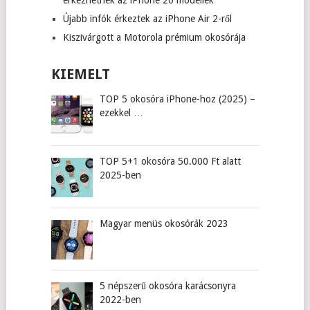
érkezhetnek az iPhone 20 modellek
Újabb infók érkeztek az iPhone Air 2-ről
Kiszivárgott a Motorola prémium okosórája
KIEMELT
TOP 5 okosóra iPhone-hoz (2025) –
ezekkel …
TOP 5+1 okosóra 50.000 Ft alatt
2025-ben
Magyar menüs okosórák 2023
5 népszerű okosóra karácsonyra
2022-ben