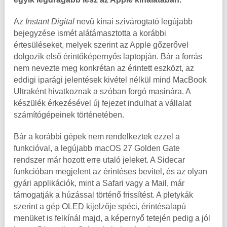
Az
Instant Digital
nevű kínai szivárogtató legújabb
bejegyzése ismét alátámasztotta a korábbi
értesüléseket, melyek szerint az Apple gőzerővel
dolgozik első érintőképernyős laptopján. Bár a forrás
nem nevezte meg konkrétan az érintett eszközt, az
eddigi iparági jelentések kivétel nélkül mind MacBook
Ultraként hivatkoznak a szóban forgó masinára. A
készülék érkezésével új fejezet indulhat a vállalat
számítógépeinek történetében.
Bár a korábbi gépek nem rendelkeztek ezzel a
funkcióval, a legújabb macOS 27 Golden Gate
rendszer már hozott erre utaló jeleket. A Sidecar
funkcióban megjelent az érintéses bevitel, és az olyan
gyári applikációk, mint a Safari vagy a Mail, már
támogatják a húzással történő frissítést. A pletykák
szerint a gép OLED kijelzője spéci, érintésalapú
menüket is felkínál majd, a képernyő tetején pedig a jól