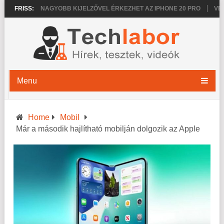
 2026
FRISS:
NAGYOBB KIJELZŐVEL ÉRKEZHET AZ IPHONE 20 PRO
VÉKON
Menu
Home
Mobil
Már a második hajlítható mobilján dolgozik az Apple