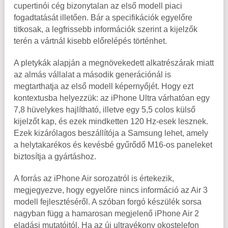
cupertinói cég bizonytalan az első modell piaci
fogadtatását illetően. Bár a specifikációk egyelőre
titkosak, a legfrissebb információk szerint a kijelzők
terén a vártnál kisebb előrelépés történhet.
A pletykák alapján a megnövekedett alkatrészárak miatt
az almás vállalat a második generációnál is
megtarthatja az első modell képernyőjét. Hogy ezt
kontextusba helyezzük: az iPhone Ultra várhatóan egy
7,8 hüvelykes hajlítható, illetve egy 5,5 colos külső
kijelzőt kap, és ezek mindketten 120 Hz-esek lesznek.
Ezek kizárólagos beszállítója a Samsung lehet, amely
a helytakarékos és kevésbé gyűrődő M16-os paneleket
biztosítja a gyártáshoz.
A forrás az iPhone Air sorozatról is értekezik,
megjegyezve, hogy egyelőre nincs információ az Air 3
modell fejlesztéséről. A szóban forgó készülék sorsa
nagyban függ a hamarosan megjelenő iPhone Air 2
eladási mutatóitól. Ha az új ultravékony okostelefon