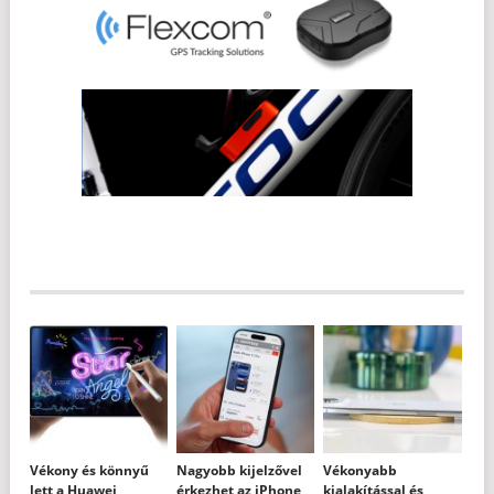
Vékony és könnyű
Nagyobb kijelzővel
Vékonyabb
lett a Huawei
érkezhet az iPhone
kialakítással és