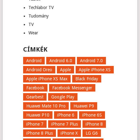
Techlabor TV
Tudomány
TV
Wear
CÍMKÉK
Android
Android 6.0
Android 7.0
Android Oreo
Apple
Apple iPhone XS
Apple iPhone XS Max
Black Friday
Facebook
Facebook Messenger
Gearbest
Google Play
Huawei Mate 10 Pro
Huawei P9
Huawei P10
iPhone 6
iPhone 6S
iPhone 7
iPhone 7 Plus
iPhone 8
iPhone 8 Plus
iPhone X
LG G6