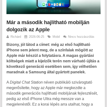
Már a második hajlítható mobilján
dolgozik az Apple
Richárd
2026-06-25
Mobil
Nincs hozzászólás
Bizony, jól látod a címet: még az első hajlítható
iPhone sem jelent meg, de a színfalak mögött az
Apple már készül a folytatásra. A magas gyártási
költségek miatt a kijelzők terén nem várható újítás a
következő generáció esetében sem, így vélhetően
maradnak a Samsung által gyártott panelek.
A
Digital Chat Station
néven publikáló szivárogtató
megerősítette, hogy az Apple már megkezdte a
második generációs hajlítható mobiljának fejlesztését,
pedig az első iPhone Ultra még messze van a
megjelenéstől. Ez a korai lépés arra utalhat, hogy a