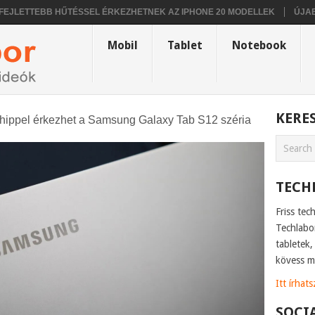
TTEBB HŰTÉSSEL ÉRKEZHETNEK AZ IPHONE 20 MODELLEK
ÚJABB INF
Mobil
Tablet
Notebook
KERE
hippel érkezhet a Samsung Galaxy Tab S12 széria
TECH
Friss tec
Techlabo
tabletek
kövess m
Itt írhat
SOCI