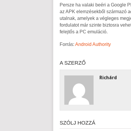
Persze ha valaki beéri a Google 
az APK elemzésekből származó adat
utalnak, amelyek a végleges meg
fordulatot már szinte biztosra veh
felejtős a PC emuláció.
Forrás:
Android Authority
A SZERZŐ
Richárd
SZÓLJ HOZZÁ