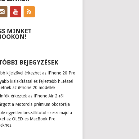
SS MINKET
BOOKON!
TÓBBI BEJEGYZÉSEK
b kijelzővel érkezhet az iPhone 20 Pro
abb kialakítással és fejlettebb hűtéssel
hetnek az iPhone 20 modellek
infók érkeztek az iPhone Air 2-ről
várgott a Motorola prémium okosórája
le egyetlen beszállítótól szerzi majd a
zőket az OLED-es MacBook Pro
lekhez