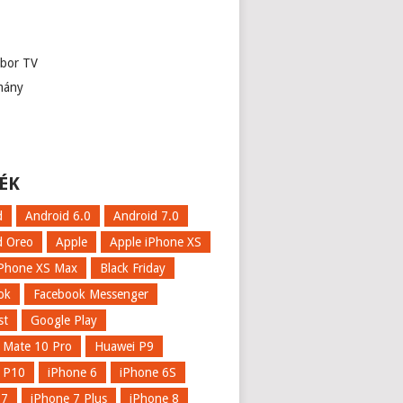
abor TV
mány
ÉK
d
Android 6.0
Android 7.0
d Oreo
Apple
Apple iPhone XS
iPhone XS Max
Black Friday
ok
Facebook Messenger
st
Google Play
 Mate 10 Pro
Huawei P9
 P10
iPhone 6
iPhone 6S
 7
iPhone 7 Plus
iPhone 8