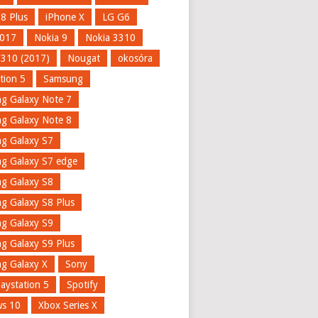
 8 Plus
iPhone X
LG G6
017
Nokia 9
Nokia 3310
3310 (2017)
Nougat
okosóra
tion 5
Samsung
g Galaxy Note 7
g Galaxy Note 8
g Galaxy S7
g Galaxy S7 edge
g Galaxy S8
g Galaxy S8 Plus
g Galaxy S9
g Galaxy S9 Plus
g Galaxy X
Sony
aystation 5
Spotify
s 10
Xbox Series X