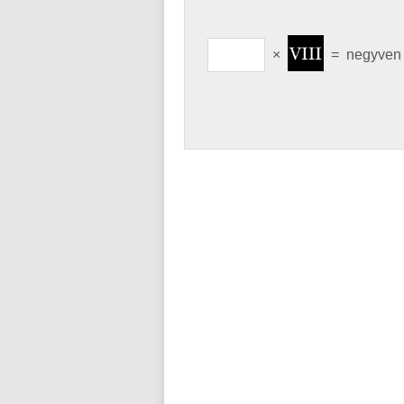
×
=
negyve