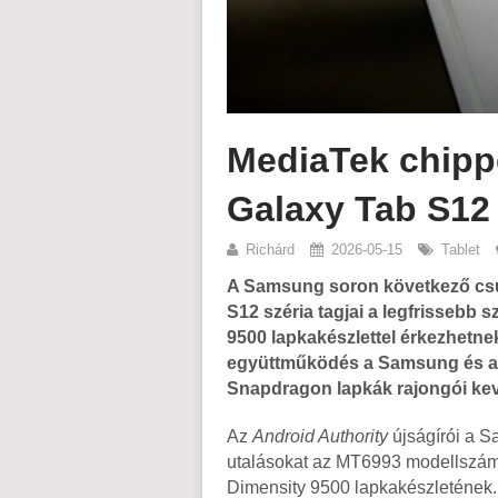
MediaTek chipp
Galaxy Tab S12 
Richárd
2026-05-15
Tablet
A Samsung soron következő csúc
S12 széria tagjai a legfrissebb 
9500 lapkakészlettel érkezhetnek.
együttműködés a Samsung és a 
Snapdragon lapkák rajongói kev
Az
Android Authority
újságírói a S
utalásokat az MT6993 modellszám
Dimensity 9500 lapkakészletének.