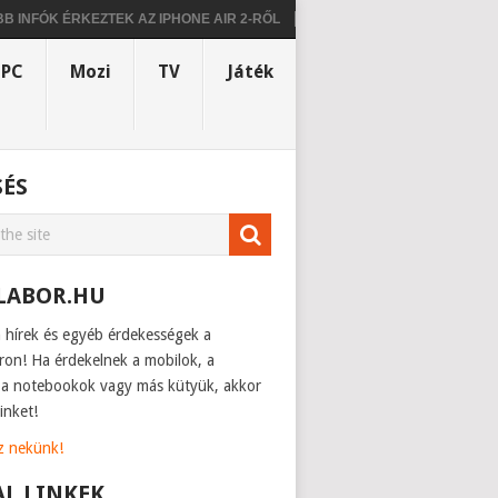
ÓK ÉRKEZTEK AZ IPHONE AIR 2-RŐL
KISZIVÁRGOTT A MOTOROLA PRÉ
PC
Mozi
TV
Játék
SÉS
LABOR.HU
h hírek és egyéb érdekességek a
ron! Ha érdekelnek a mobilok, a
, a notebookok vagy más kütyük, akkor
inket!
sz nekünk!
AL LINKEK