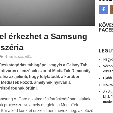
KÖVE
FACE
el érkezhet a Samsung
széria
LEGU
Nincs hozzászólás
Nagyob
skategóriás táblagépei, vagyis a Galaxy Tab
Vékony
szoftveres elemzések szerint MediaTek Dimensity
érkez
 Ez azt jelenti, hogy folytatódik a korábbi
Újabb 
MediaTek között, amelynek nyilván a
Kiszi
ésbé fognak örülni.
Az App
kijel
amsung AI Core alkalmazás forráskódjában találtak
model
ú processzorra, amely megfelel a MediaTek
 Bár a kód konkrét eszközt nem nevez meg, az előző