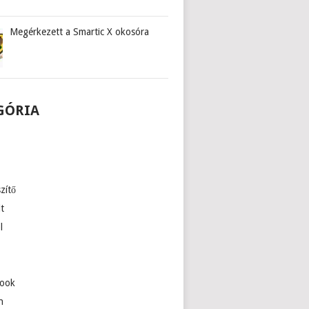
Megérkezett a Smartic X okosóra
GÓRIA
zítő
lt
l
ook
n