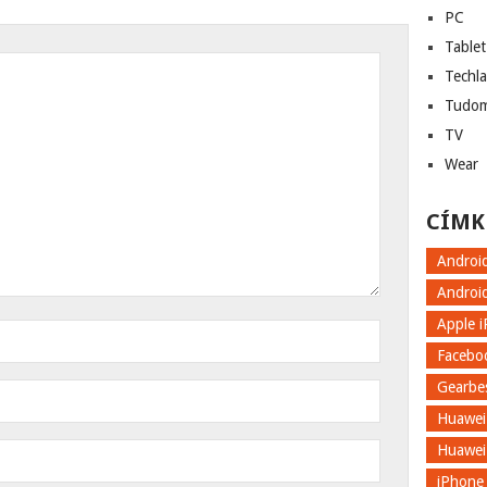
PC
Tablet
Techl
Tudo
TV
Wear
CÍMK
Androi
Androi
Apple 
Facebo
Gearbe
Huawei
Huawei
iPhone