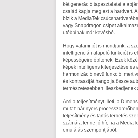
két generáció tapasztalatai alapjá
család kapja meg ezt a hardvert. 
bízik a MediaTek csúcshardverébe
vagy Snapdragon csipet alkalmazni
utóbbinak már kevésbé.
Hogy valami jót is mondjunk, a sz
intelligencián alapuló funkciót is
képességeire építenek. Ezek közé t
képek intelligens kiterjesztése és
harmonizáció nevű funkció, mert v
és kontrasztját hangolja össze aut
természetesebben illeszkedjenek 
Ami a teljesítményt illeti, a Dime
mutat: bár nyers processzorerőben 
teljesítmény és tartós terhelés sz
számára lenne jó hír, ha a Media
emulálás szempontjából.