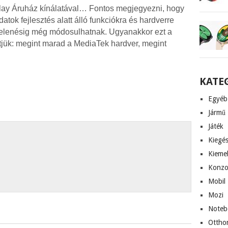
Play Áruház kínálatával… Fontos megjegyezni, hogy
ok fejlesztés alatt álló funkciókra és hardverre
jelenésig még módosulhatnak. Ugyanakkor ezt a
etjük: megint marad a MediaTek hardver, megint
KATE
Egyéb
Jármű
Játék
Kiegés
Kieme
Konzo
Mobil
Mozi
Noteb
Ottho