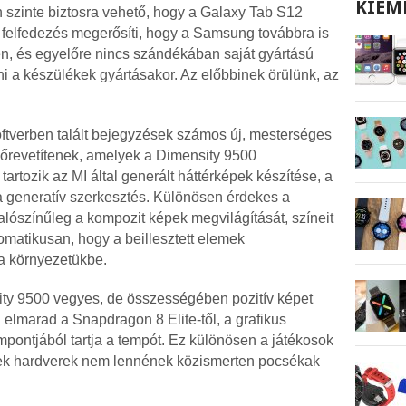
KIEM
n szinte biztosra vehető, hogy a Galaxy Tab S12
A felfedezés megerősíti, hogy a Samsung továbbra is
n, és egyelőre nincs szándékában saját gyártású
 a készülékek gyártásakor. Az előbbinek örülünk, az
oftverben talált bejegyzések számos új, mesterséges
 előrevetítenek, amelyek a Dimensity 9500
artozik az MI által generált háttérképek készítése, a
 a generatív szerkesztés. Különösen érdekes a
alószínűleg a kompozit képek megvilágítását, színeit
omatikusan, hogy a beillesztett elemek
a környezetükbe.
nsity 9500 vegyes, de összességében pozitív képet
elmarad a Snapdragon 8 Elite-től, a grafikus
empontjából tartja a tempót. Ez különösen a játékosok
Tek hardverek nem lennének közismerten pocsékak