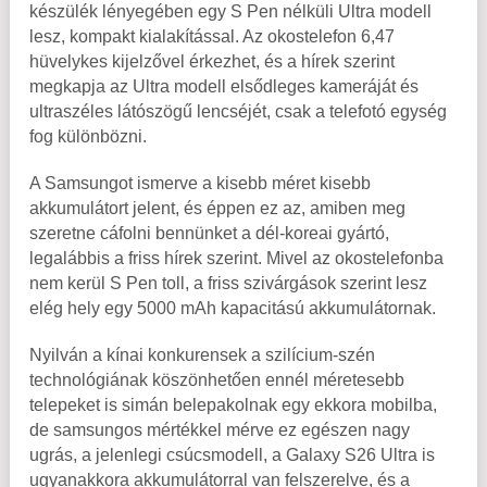
készülék lényegében egy S Pen nélküli Ultra modell
lesz, kompakt kialakítással. Az okostelefon 6,47
hüvelykes kijelzővel érkezhet, és a hírek szerint
megkapja az Ultra modell elsődleges kameráját és
ultraszéles látószögű lencséjét, csak a telefotó egység
fog különbözni.
A Samsungot ismerve a kisebb méret kisebb
akkumulátort jelent, és éppen ez az, amiben meg
szeretne cáfolni bennünket a dél-koreai gyártó,
legalábbis a friss hírek szerint. Mivel az okostelefonba
nem kerül S Pen toll, a friss szivárgások szerint lesz
elég hely egy 5000 mAh kapacitású akkumulátornak.
Nyilván a kínai konkurensek a szilícium-szén
technológiának köszönhetően ennél méretesebb
telepeket is simán belepakolnak egy ekkora mobilba,
de samsungos mértékkel mérve ez egészen nagy
ugrás, a jelenlegi csúcsmodell, a Galaxy S26 Ultra is
ugyanakkora akkumulátorral van felszerelve, és a