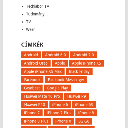
Techlabor TV
Tudomány
TV
Wear
CÍMKÉK
Android
Android 6.0
Android 7.0
Android Oreo
Apple
Apple iPhone XS
Apple iPhone XS Max
Black Friday
Facebook
Facebook Messenger
Gearbest
Google Play
Huawei Mate 10 Pro
Huawei P9
Huawei P10
iPhone 6
iPhone 6S
iPhone 7
iPhone 7 Plus
iPhone 8
iPhone 8 Plus
iPhone X
LG G6