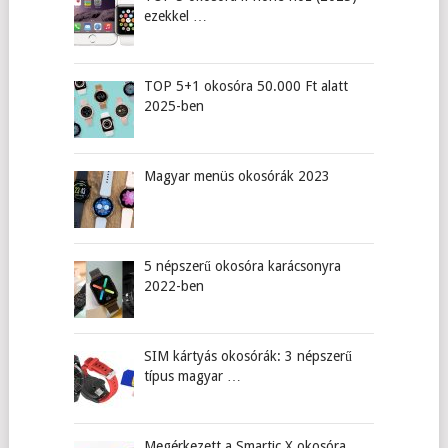
ezekkel …
TOP 5+1 okosóra 50.000 Ft alatt
2025-ben
Magyar menüs okosórák 2023
5 népszerű okosóra karácsonyra
2022-ben
SIM kártyás okosórák: 3 népszerű
típus magyar …
Megérkezett a Smartic X okosóra