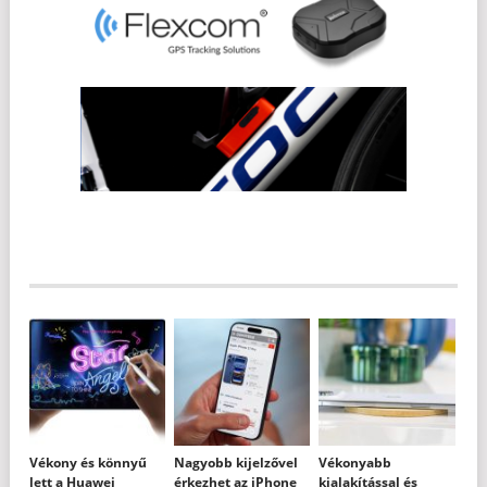
Vékony és könnyű
Nagyobb kijelzővel
Vékonyabb
lett a Huawei
érkezhet az iPhone
kialakítással és