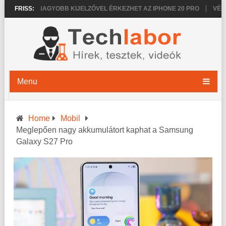
2026
FRISS:
NAGYOBB KIJELZŐVEL ÉRKEZHET AZ IPHONE 20 PRO
VÉKONY
Menu
Home
Mobil
Meglepően nagy akkumulátort kaphat a Samsung
Galaxy S27 Pro