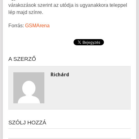
várakozások szerint az utódja is ugyanakkora teleppel
lép majd színre.
Forrás:
GSMArena
A SZERZŐ
Richárd
SZÓLJ HOZZÁ