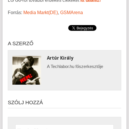
LG G6-ról további érdekes cikkeket
itt találsz!
Forrás:
Media Markt(DE)
,
GSMArena
A SZERZŐ
Artúr Király
A Techlabor.hu főszerkesztője
SZÓLJ HOZZÁ