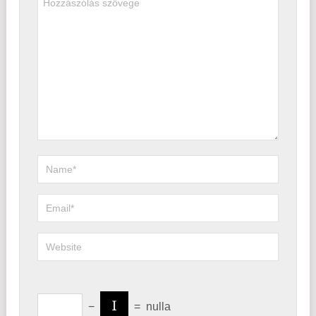
−
=
nulla