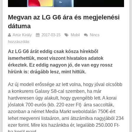
Megvan az LG G6 ára és megjelenési
dátuma
Artúr Király
2017-03-15
Mobil
Nincs
hozzászólás
Az LG G6 árát eddig csak kósza hírekből
ismerhettük, most viszont hivatalos adatok
érkeztek. Ez eddig nagyon jó, de van egy rossz
hírünk is: drágább lesz, mint hittük.
Az új modell erőssége az lett volna, hogy jóval olcsóbb
a konkurens Galaxy S8-cal szemben, ha már
hardveresen úgy alakult, hogy gyengébb lett. A korai
jóslatok 700 eurós (kb. 220 ezer Ft) árra saccolták,
azonban a német Media Markt weboldalán 750€-ért
lehet megvenni listaáron, ami átszámítva nagyjából 234
ezer forint. Mire kis hazánkba ér, legalább 250.000 Ft-
ba kerül majd.