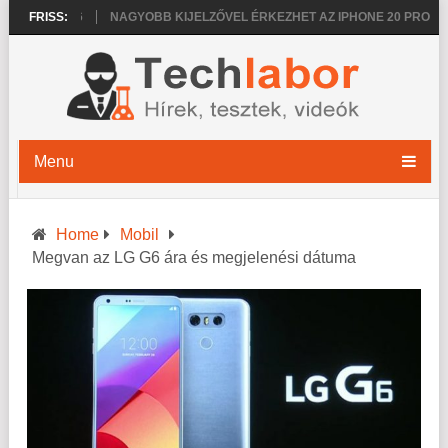
 PRO 2026
FRISS:
NAGYOBB KIJELZŐVEL ÉRKEZHET AZ IPHONE 20 PRO
V
Menu
Home
Mobil
Megvan az LG G6 ára és megjelenési dátuma