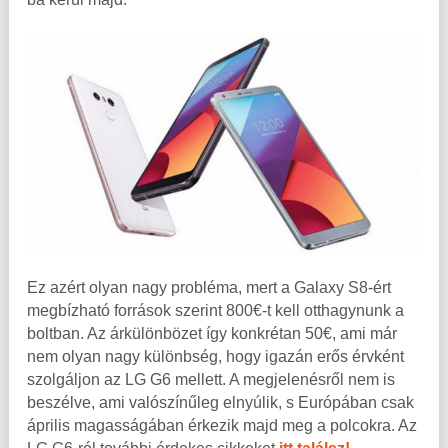
Ez azért olyan nagy probléma, mert a Galaxy S8-ért
megbízható források szerint 800€-t kell otthagynunk a
boltban. Az árkülönbözet így konkrétan 50€, ami már
nem olyan nagy különbség, hogy igazán erős érvként
szolgáljon az LG G6 mellett. A megjelenésről nem is
beszélve, ami valószínűleg elnyúlik, s Európában csak
április magasságában érkezik majd meg a polcokra. Az