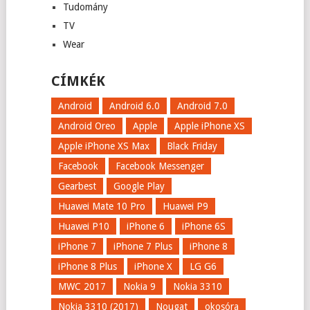
Tudomány
TV
Wear
CÍMKÉK
Android
Android 6.0
Android 7.0
Android Oreo
Apple
Apple iPhone XS
Apple iPhone XS Max
Black Friday
Facebook
Facebook Messenger
Gearbest
Google Play
Huawei Mate 10 Pro
Huawei P9
Huawei P10
iPhone 6
iPhone 6S
iPhone 7
iPhone 7 Plus
iPhone 8
iPhone 8 Plus
iPhone X
LG G6
MWC 2017
Nokia 9
Nokia 3310
Nokia 3310 (2017)
Nougat
okosóra