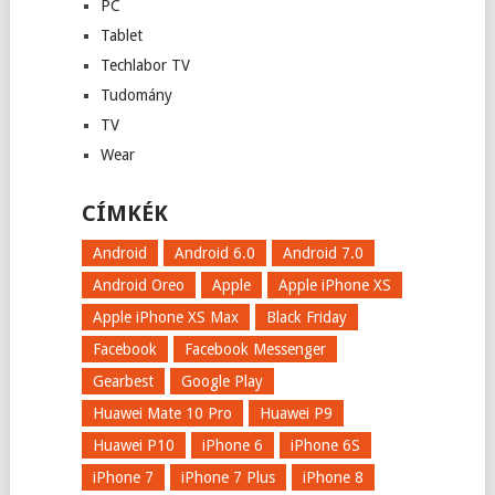
PC
Tablet
Techlabor TV
Tudomány
TV
Wear
CÍMKÉK
Android
Android 6.0
Android 7.0
Android Oreo
Apple
Apple iPhone XS
Apple iPhone XS Max
Black Friday
Facebook
Facebook Messenger
Gearbest
Google Play
Huawei Mate 10 Pro
Huawei P9
Huawei P10
iPhone 6
iPhone 6S
iPhone 7
iPhone 7 Plus
iPhone 8