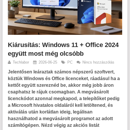
Kiárusítás: Windows 11 + Office 2024
együtt most még olcsóbb
Techlabor
2026-06-25
PC
Nincs hozzászólás
Jelentősen leáraztak számos népszerű szoftvert,
köztük Windows és Office licenceket, ráadásul ha a
kettőt együtt szereznéd be, akkor még jobb áron
csaphatsz le rájuk csomagban. A megvásárolt
licenckódot azonnal megkapod, a telepítőket pedig
a Microsoft hivatalos oldaláról kell letöltened, és
aktiválás után korlátlan ideig, legálisan
használhatod a megvásárolt programot az adott
számítógépen. Nézd végig az akciós listát