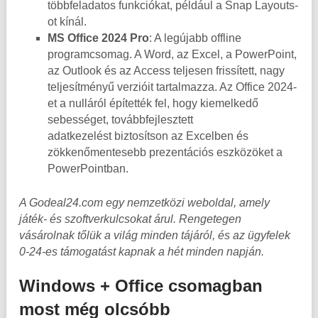
többfeladatos funkciókat, például a Snap Layouts-
ot kínál.
MS Office 2024 Pro
: A legújabb offline
programcsomag. A Word, az Excel, a PowerPoint,
az Outlook és az Access teljesen frissített, nagy
teljesítményű verzióit tartalmazza. Az Office 2024-
et a nulláról építették fel, hogy kiemelkedő
sebességet, továbbfejlesztett
adatkezelést biztosítson az Excelben és
zökkenőmentesebb prezentációs eszközöket a
PowerPointban.
A Godeal24.com egy nemzetközi weboldal, amely
játék- és szoftverkulcsokat árul. Rengetegen
vásárolnak tőlük a világ minden tájáról, és az ügyfelek
0-24-es támogatást kapnak a hét minden napján.
Windows + Office csomagban
most még olcsóbb