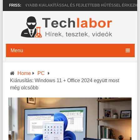
VÉKONYABB KIALAKÍTÁSSAL ÉS FEJLETTEBB HŰTÉSSEL ÉRKEZHETNEK 
FRISS:
Menu
Home
PC
Kiárusítás: Windows 11 + Office 2024 együtt most
még olcsóbb