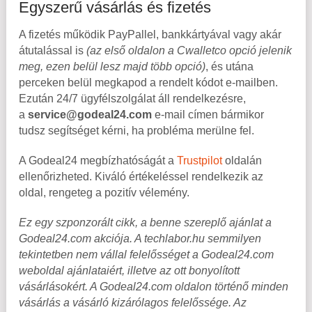
Egyszerű vásárlás és fizetés
A fizetés működik PayPallel, bankkártyával vagy akár
átutalással is
(az első oldalon a Cwalletco opció jelenik
meg, ezen belül lesz majd több opció)
, és utána
perceken belül megkapod a rendelt kódot e-mailben.
Ezután 24/7 ügyfélszolgálat áll rendelkezésre,
a
service@godeal24.com
e-mail címen bármikor
tudsz segítséget kérni, ha probléma merülne fel.
A Godeal24 megbízhatóságát a
Trustpilot
oldalán
ellenőrizheted. Kiváló értékeléssel rendelkezik az
oldal, rengeteg a pozitív vélemény.
Ez egy szponzorált cikk,
a benne szereplő ajánlat a
Godeal24.com akciója. A techlabor.hu semmilyen
tekintetben nem vállal felelősséget a Godeal24.com
weboldal ajánlataiért, illetve az ott bonyolított
vásárlásokért. A Godeal24.com oldalon történő minden
vásárlás a vásárló kizárólagos felelőssége. Az