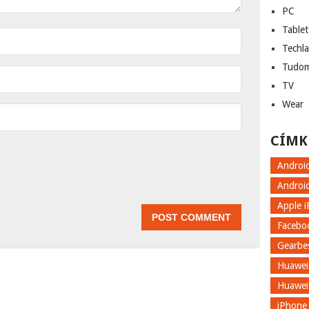
PC
Tablet
Techl
Tudo
TV
Wear
CÍMK
Androi
Androi
Apple 
Facebo
Gearbe
Huawei
Huawei
iPhone