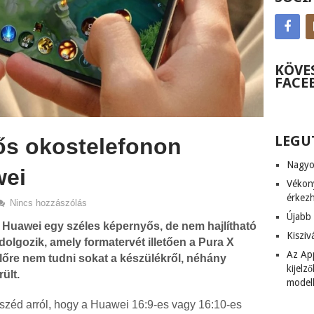
KÖVE
FACE
LEGU
ős okostelefonon
Nagyob
wei
Vékony
érkez
Nincs hozzászólás
Újabb 
a Huawei egy széles képernyős, de nem hajlítható
Kiszi
 dolgozik, amely formatervét illetően a Pura X
Az App
lőre nem tudni sokat a készülékről, néhány
kijel
ült.
model
széd arról, hogy a Huawei 16:9-es vagy 16:10-es