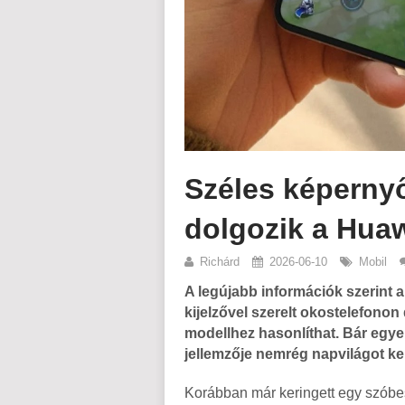
Széles képerny
dolgozik a Hua
Richárd
2026-06-10
Mobil
A legújabb információk szerint 
kijelzővel szerelt okostelefonon
modellhez hasonlíthat. Bár egye
jellemzője nemrég napvilágot ker
Korábban már keringett egy szóbe