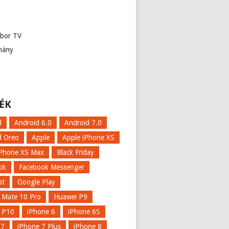
abor TV
mány
ÉK
d
Android 6.0
Android 7.0
d Oreo
Apple
Apple iPhone XS
iPhone XS Max
Black Friday
ok
Facebook Messenger
st
Google Play
 Mate 10 Pro
Huawei P9
 P10
iPhone 6
iPhone 6S
 7
iPhone 7 Plus
iPhone 8