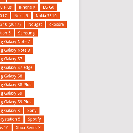
 8 Plus
iPhone X
LG G6
017
Nokia 9
Nokia 3310
3310 (2017)
Nougat
okosóra
tion 5
Samsung
g Galaxy Note 7
g Galaxy Note 8
g Galaxy S7
g Galaxy S7 edge
g Galaxy S8
g Galaxy S8 Plus
g Galaxy S9
g Galaxy S9 Plus
g Galaxy X
Sony
aystation 5
Spotify
s 10
Xbox Series X