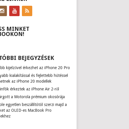
SS MINKET
BOOKON!
TÓBBI BEJEGYZÉSEK
b kijelzővel érkezhet az iPhone 20 Pro
abb kialakítással és fejlettebb hűtéssel
hetnek az iPhone 20 modellek
infók érkeztek az iPhone Air 2-ről
várgott a Motorola prémium okosórája
le egyetlen beszállítótól szerzi majd a
zőket az OLED-es MacBook Pro
lekhez