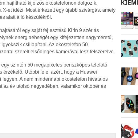
KIEM
 hajlítható kijelzős okostelefonon dolgozik,
 X-et idézi. Most érkezett egy újabb szivárgás, amely
tés alatt álló készülékről.
ajtásáról egy saját fejlesztésű Kirin 9 szériás
elynek energiaéhségét egy kifejezetten nagyméretű,
gyekszik csillapítani. Az okostelefon 50
orral szerelt elsődleges kamerával lesz felszerelve.
g egy szintén 50 megapixeles periszkópos telefotó
is érzékelő. Utóbbi felel azért, hogy a Huawei
i legyen. A nem mindennapi okostelefon hivatalos
t az év utolsó negyedében, valamikor október és