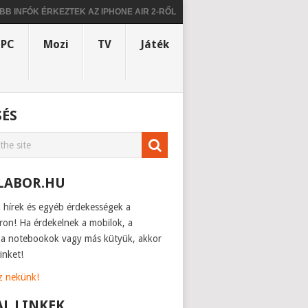
FÓK ÉRKEZTEK AZ IPHONE AIR 2-RŐL
KISZIVÁRGOTT A MOTOROLA PR
PC
Mozi
TV
Játék
SÉS
LABOR.HU
h hírek és egyéb érdekességek a
ron! Ha érdekelnek a mobilok, a
, a notebookok vagy más kütyük, akkor
inket!
sz nekünk!
AL LINKEK