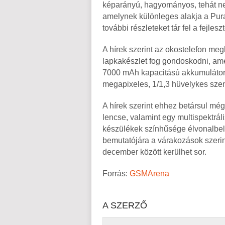
képarányú, hagyományos, tehát nem
amelynek különleges alakja a Pura
további részleteket tár fel a fejlesz
A hírek szerint az okostelefon megh
lapkakészlet fog gondoskodni, am
7000 mAh kapacitású akkumulátor i
megapixeles, 1/1,3 hüvelykes szenz
A hírek szerint ehhez betársul mé
lencse, valamint egy multispektrál
készülékek színhűsége élvonalbel
bemutatójára a várakozások szerin
december között kerülhet sor.
Forrás:
GSMArena
A SZERZŐ