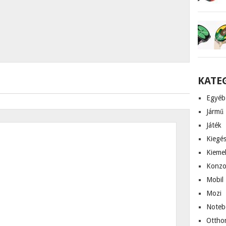
KATE
Egyéb
Jármű
Játék
Kiegés
Kieme
Konzo
Mobil
Mozi
Noteb
Ottho