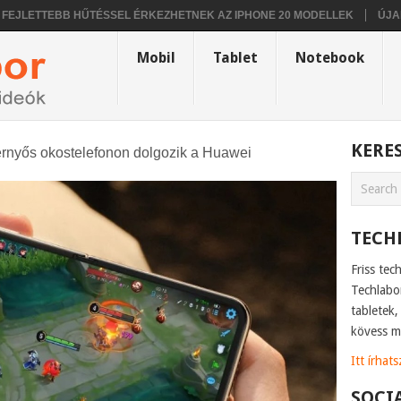
ETTEBB HŰTÉSSEL ÉRKEZHETNEK AZ IPHONE 20 MODELLEK
ÚJABB IN
Mobil
Tablet
Notebook
KERE
rnyős okostelefonon dolgozik a Huawei
TECH
Friss tec
Techlabo
tabletek
kövess m
Itt írhat
SOCI