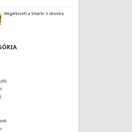
Megérkezett a Smartic X okosóra
GÓRIA
zítő
lt
l
ook
n