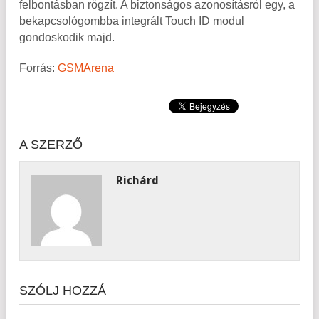
felbontásban rögzít. A biztonságos azonosításról egy, a
bekapcsológombba integrált Touch ID modul
gondoskodik majd.
Forrás:
GSMArena
A SZERZŐ
Richárd
SZÓLJ HOZZÁ