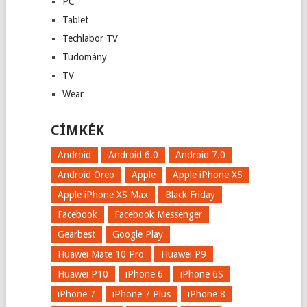
PC
Tablet
Techlabor TV
Tudomány
TV
Wear
CÍMKÉK
Android
Android 6.0
Android 7.0
Android Oreo
Apple
Apple iPhone XS
Apple iPhone XS Max
Black Friday
Facebook
Facebook Messenger
Gearbest
Google Play
Huawei Mate 10 Pro
Huawei P9
Huawei P10
iPhone 6
iPhone 6S
iPhone 7
iPhone 7 Plus
iPhone 8