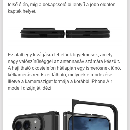
felső élén, míg a bekapcsoló billentyű a jobb oldalon
kaptak helyet.
Ez alatt egy kivágásra lehetünk figyelmesek, amely
nagy valószínűséggel az antennasáv számára készült.
A hajlítható okostelefon hátlapján egy ismerősnek tűnő,
kétkamerás rendszer látható, melynek elrendezése,
illetve a kamerasziget formája a korábbi iPhone Air
modell dizájnját idézi.