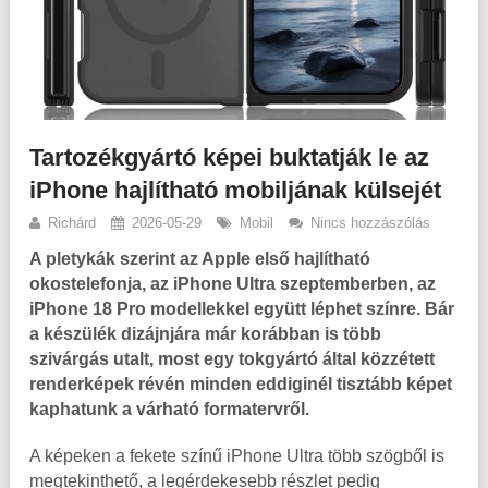
Tartozékgyártó képei buktatják le az
iPhone hajlítható mobiljának külsejét
Richárd
2026-05-29
Mobil
Nincs hozzászólás
A pletykák szerint az Apple első hajlítható
okostelefonja, az iPhone Ultra szeptemberben, az
iPhone 18 Pro modellekkel együtt léphet színre. Bár
a készülék dizájnjára már korábban is több
szivárgás utalt, most egy tokgyártó által közzétett
renderképek révén minden eddiginél tisztább képet
kaphatunk a várható formatervről.
A képeken a fekete színű iPhone Ultra több szögből is
megtekinthető, a legérdekesebb részlet pedig