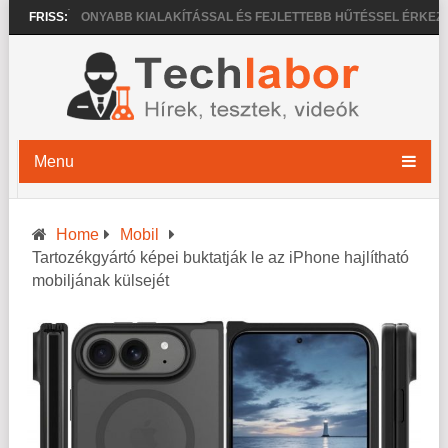
O
VÉKONYABB KIALAKÍTÁSSAL ÉS FEJLETTEBB HŰTÉSSEL ÉRKEZHETN
FRISS:
Menu
Home
Mobil
Tartozékgyártó képei buktatják le az iPhone hajlítható
mobiljának külsejét