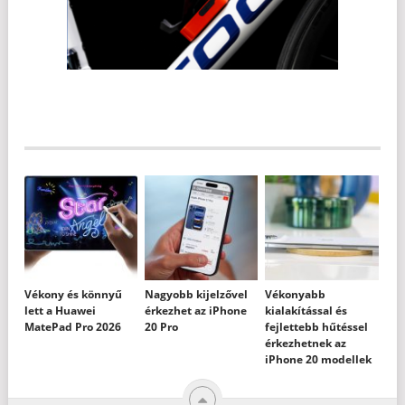
Vékony és könnyű
Nagyobb kijelzővel
Vékonyabb
lett a Huawei
érkezhet az iPhone
kialakítással és
MatePad Pro 2026
20 Pro
fejlettebb hűtéssel
érkezhetnek az
iPhone 20 modellek