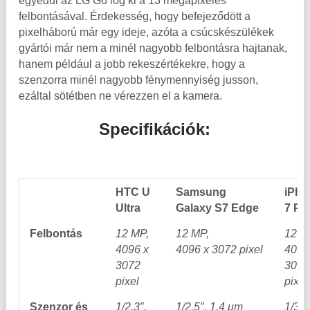
egyedül az LG G6 lóg ki a 13 megapixeles
felbontásával. Érdekesség, hogy befejeződött a
pixelháború már egy ideje, azóta a csúcskészülékek
gyártói már nem a minél nagyobb felbontásra hajtanak,
hanem például a jobb rekeszértékekre, hogy a
szenzorra minél nagyobb fénymennyiség jusson,
ezáltal sötétben ne vérezzen el a kamera.
Specifikációk:
HTC U
Samsung
iPho
Ultra
Galaxy S7 Edge
7 Pl
Felbontás
12 MP,
12 MP,
12 M
4096 x
4096 x 3072 pixel
4096
3072
3072
pixel
pixel
Szenzor és
1/2.3″,
1/2.5″, 1.4 μm
1/3″,