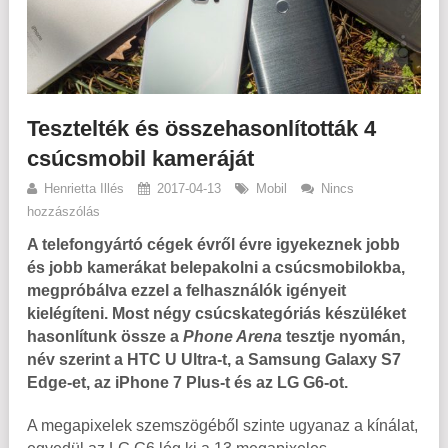
Tesztelték és összehasonlították 4
csúcsmobil kameráját
Henrietta Illés
2017-04-13
Mobil
Nincs
hozzászólás
A telefongyártó cégek évről évre igyekeznek jobb
és jobb kamerákat belepakolni a csúcsmobilokba,
megpróbálva ezzel a felhasználók igényeit
kielégíteni. Most négy csúcskategóriás készüléket
hasonlítunk össze a
Phone Arena
tesztje nyomán,
név szerint a HTC U Ultra-t, a Samsung Galaxy S7
Edge-et, az iPhone 7 Plus-t és az LG G6-ot.
A megapixelek szemszögéből szinte ugyanaz a kínálat,