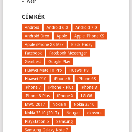
Wear
CÍMKÉK
Android
Android 6.0
Android 7.0
Android Oreo
Apple
Apple iPhone XS
Apple iPhone XS Max
Black Friday
Facebook
Facebook Messenger
Gearbest
Google Play
Huawei Mate 10 Pro
Huawei P9
Huawei P10
iPhone 6
iPhone 6S
iPhone 7
iPhone 7 Plus
iPhone 8
iPhone 8 Plus
iPhone X
LG G6
MWC 2017
Nokia 9
Nokia 3310
Nokia 3310 (2017)
Nougat
okosóra
PlayStation 5
Samsung
Samsung Galaxy Note 7