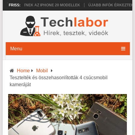
ZHETNEK AZ IPHONE 20 MODELLEK
FRISS:
ÚJABB INFÓK ÉRKEZTEK AZ IPHON
Menu
Home
Mobil
Tesztelték és összehasonlították 4 csúcsmobil
kameráját