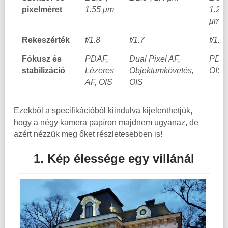
pixelméret
1.55 μm
1.22
μm
Rekeszérték
f/1.8
f/1.7
f/1.8
Fókusz és
PDAF,
Dual Pixel AF,
PDAF
stabilizáció
Lézeres
Objektumkövetés,
OIS
AF, OIS
OIS
Ezekből a specifikációból kiindulva kijelenthetjük,
hogy a négy kamera papíron majdnem ugyanaz, de
azért nézzük meg őket részletesebben is!
1. Kép élessége egy villánál