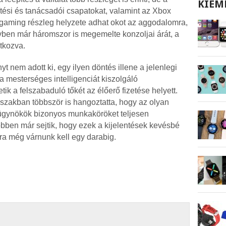
KIEM
ési és tanácsadói csapatokat, valamint az Xbox
a gaming részleg helyzete adhat okot az aggodalomra,
évben már háromszor is megemelte konzoljai árát, a
tkozva.
t nem adott ki, egy ilyen döntés illene a jelenlegi
 mesterséges intelligenciát kiszolgáló
ik a felszabaduló tőkét az élőerő fizetése helyett.
őszakban többször is hangoztatta, hogy az olyan
-ügynökök bizonyos munkaköröket teljesen
öbben már sejtik, hogy ezek a kijelentések kevésbé
ra még várnunk kell egy darabig.