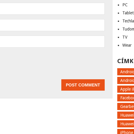
PC
Tablet
Techl
Tudo
TV
Wear
CÍMK
n
Androi
Androi
Apple 
Facebo
Gearbe
Huawei
Huawei
iPhone