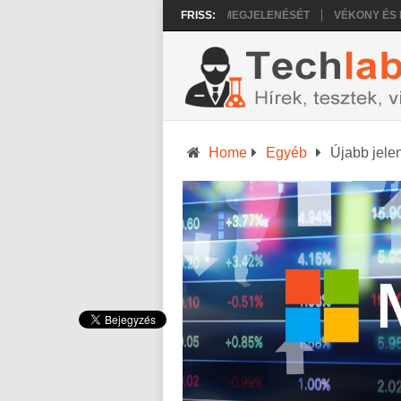
TRÁLTATHATJA AZ IPHONE 18 PRO MEGJELENÉSÉT
FRISS:
VÉKONY ÉS KÖNNY
Home
Egyéb
Újabb jelen