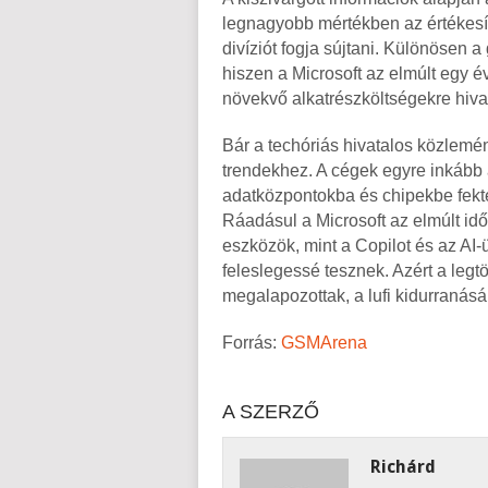
legnagyobb mértékben az értékesít
divíziót fogja sújtani. Különösen 
hiszen a Microsoft az elmúlt egy 
növekvő alkatrészköltségekre hiva
Bár a techóriás hivatalos közlemény
trendekhez. A cégek egyre inkább a
adatközpontokba és chipekbe fektet
Ráadásul a Microsoft az elmúlt id
eszközök, mint a Copilot és az AI
feleslegessé tesznek. Azért a legt
megalapozottak, a lufi kidurranásá
Forrás:
GSMArena
A SZERZŐ
Richárd