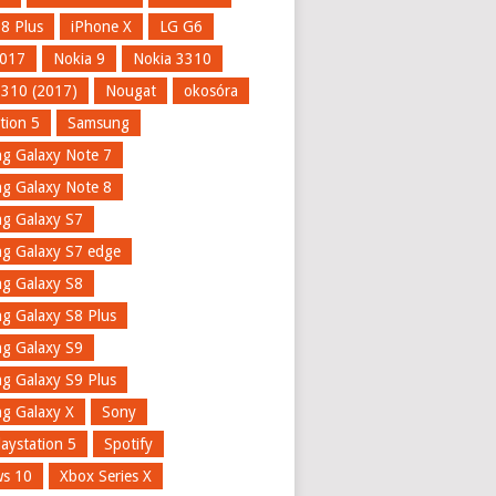
 8 Plus
iPhone X
LG G6
017
Nokia 9
Nokia 3310
3310 (2017)
Nougat
okosóra
tion 5
Samsung
g Galaxy Note 7
g Galaxy Note 8
g Galaxy S7
g Galaxy S7 edge
g Galaxy S8
g Galaxy S8 Plus
g Galaxy S9
g Galaxy S9 Plus
g Galaxy X
Sony
aystation 5
Spotify
s 10
Xbox Series X