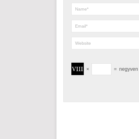
×
=
negyve