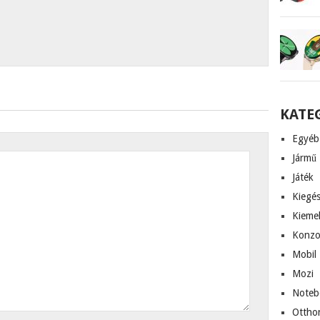
KATE
Egyéb
Jármű
Játék
Kiegés
Kieme
Konzo
Mobil
Mozi
Noteb
Ottho