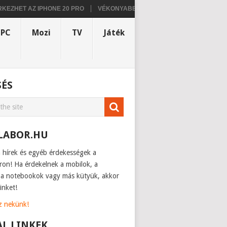
T AZ IPHONE 20 PRO
VÉKONYABB KIALAKÍTÁSSAL ÉS FEJLETTEBB H
PC
Mozi
TV
Játék
SÉS
LABOR.HU
h hírek és egyéb érdekességek a
ron! Ha érdekelnek a mobilok, a
, a notebookok vagy más kütyük, akkor
inket!
sz nekünk!
AL LINKEK