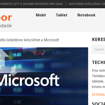
Ű LETT A HUAWEI MATEPAD PRO 2026
NAGYOBB KIJELZŐVEL ÉRKEZHE
Mobil
Tablet
Notebook
KERE
tős leépítésre készülhet a Microsoft
TECH
Friss tec
Techlabo
tabletek
kövess m
Itt írhat
SOCI