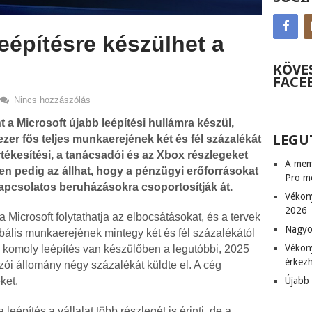
leépítésre készülhet a
KÖVE
FACE
Nincs hozzászólás
t a Microsoft újabb leépítési hullámra készül,
LEGU
zer fős teljes munkaerejének két és fél százalékát
rtékesítési, a tanácsadói és az Xbox részlegeket
A memó
ben pedig az állhat, hogy a pénzügyi erőforrásokat
Pro m
kapcsolatos beruházásokra csoportosítják át.
Vékon
2026
 a Microsoft folytathatja az elbocsátásokat, és a tervek
Nagyob
lobális munkaerejének mintegy két és fél százalékától
Vékony
 komoly leépítés van készülőben a legutóbbi, 2025
érkez
ozói állomány négy százalékát küldte el. A cég
Újabb 
ket.
 leépítés a vállalat több részlegét is érinti, de a