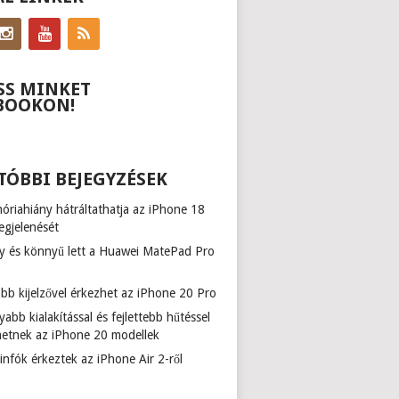
SS MINKET
BOOKON!
TÓBBI BEJEGYZÉSEK
riahiány hátráltathatja az iPhone 18
egjelenését
y és könnyű lett a Huawei MatePad Pro
b kijelzővel érkezhet az iPhone 20 Pro
abb kialakítással és fejlettebb hűtéssel
hetnek az iPhone 20 modellek
infók érkeztek az iPhone Air 2-ről