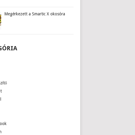
Megérkezett a Smartic X okosóra
GÓRIA
zítő
lt
l
ook
n