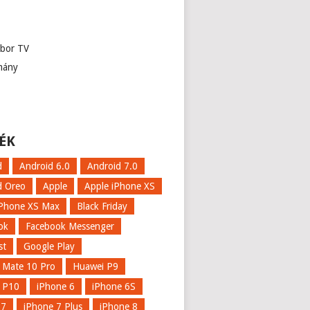
abor TV
mány
ÉK
d
Android 6.0
Android 7.0
d Oreo
Apple
Apple iPhone XS
iPhone XS Max
Black Friday
ok
Facebook Messenger
st
Google Play
 Mate 10 Pro
Huawei P9
 P10
iPhone 6
iPhone 6S
 7
iPhone 7 Plus
iPhone 8