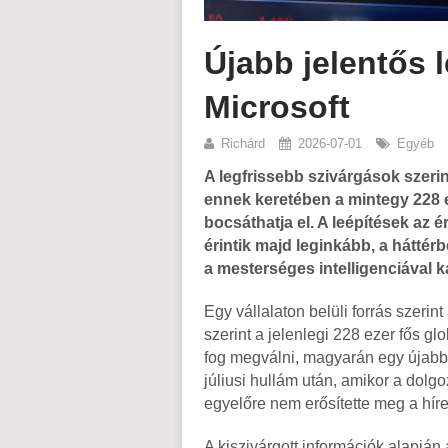
Újabb jelentős 
Microsoft
Richárd
2026-07-01
Egyéb
A legfrissebb szivárgások szerin
ennek keretében a mintegy 228 e
bocsáthatja el. A leépítések az é
érintik majd leginkább, a háttér
a mesterséges intelligenciával 
Egy vállalaton belüli forrás szerint
szerint a jelenlegi 228 ezer fős g
fog megválni, magyarán egy újabb
júliusi hullám után, amikor a dolg
egyelőre nem erősítette meg a híre
A kiszivárgott információk alapján a