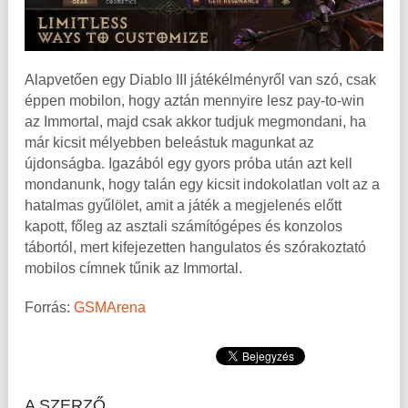
Alapvetően egy Diablo III játékélményről van szó, csak
éppen mobilon, hogy aztán mennyire lesz pay-to-win
az Immortal, majd csak akkor tudjuk megmondani, ha
már kicsit mélyebben beleástuk magunkat az
újdonságba. Igazából egy gyors próba után azt kell
mondanunk, hogy talán egy kicsit indokolatlan volt az a
hatalmas gyűlölet, amit a játék a megjelenés előtt
kapott, főleg az asztali számítógépes és konzolos
tábortól, mert kifejezetten hangulatos és szórakoztató
mobilos címnek tűnik az Immortal.
Forrás:
GSMArena
A SZERZŐ