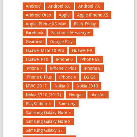
Android
Android 6.0
Android 7.0
Android Oreo
Apple
Apple iPhone XS
Apple iPhone XS Max
Black Friday
Facebook
Facebook Messenger
Gearbest
Google Play
Huawei Mate 10 Pro
Huawei P9
Huawei P10
iPhone 6
iPhone 6S
iPhone 7
iPhone 7 Plus
iPhone 8
iPhone 8 Plus
iPhone X
LG G6
MWC 2017
Nokia 9
Nokia 3310
Nokia 3310 (2017)
Nougat
okosóra
PlayStation 5
Samsung
Samsung Galaxy Note 7
Samsung Galaxy Note 8
Samsung Galaxy S7