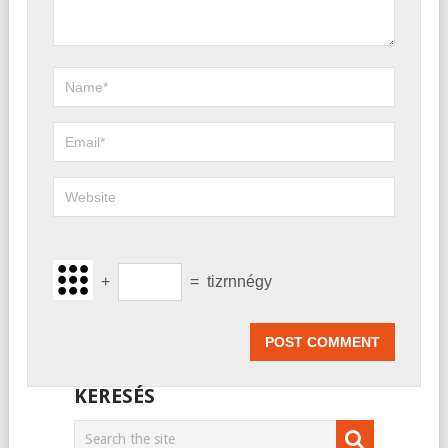
+
=
tizrnnégy
KERESÉS