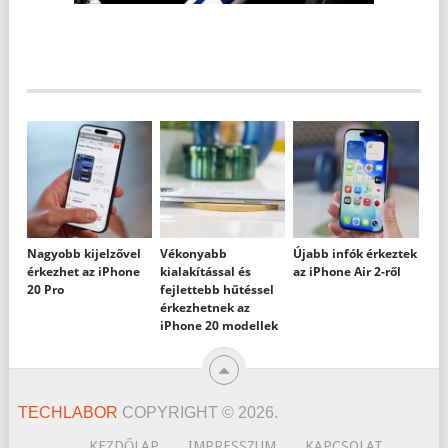
Nagyobb kijelzővel
Vékonyabb
Újabb infók érkeztek
érkezhet az iPhone
kialakítással és
az iPhone Air 2-ről
20 Pro
fejlettebb hűtéssel
érkezhetnek az
iPhone 20 modellek
TECHLABOR
COPYRIGHT © 2026.
KEZDŐLAP
IMPRESSZUM
KAPCSOLAT