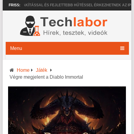
 KIALAKÍTÁSSAL ÉS FEJLETTEBB HŰTÉSSEL ÉRKEZHETNEK AZ IPHONE 
FRISS:
Menu
Home
Játék
Végre megjelent a Diablo Immortal