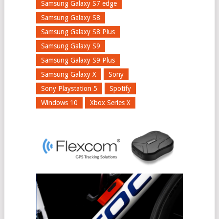
Samsung Galaxy S7 edge
Samsung Galaxy S8
Samsung Galaxy S8 Plus
Samsung Galaxy S9
Samsung Galaxy S9 Plus
Samsung Galaxy X
Sony
Sony Playstation 5
Spotify
Windows 10
Xbox Series X