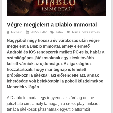
Végre megjelent a Diablo Immortal
Richárd
2022-06-02
Játék
Nincs hozzászólás
Nagyjából négy hosszú év várakozás után végre
megjelent a Diablo Immortal, amely elérhető
Android és iOS rendszerek mellett PC-re is, habár a
számítógépes játékosoknak egy kicsit tovább
kellett várniuk az újdonságra. Az igazsághoz
hozzátartozik, hogy már tegnap is lehetett
próbálkozni a játékkal, aki előrendelte azt, annak
lehetősége volt belekóstolni a pokoli küzdelmekbe
Menedék világán.
A Diablo Immortal egy ingyenes, kizárólag online
játszható cím, amely támogatja a cross-play funkciót –
tehát a játékosok játszhatnak együtt platformtól