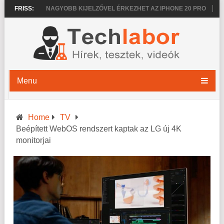
O 2026
FRISS:
NAGYOBB KIJELZŐVEL ÉRKEZHET AZ IPHONE 20 PRO
VÉKO
Menu
Home
TV
Beépített WebOS rendszert kaptak az LG új 4K
monitorjai