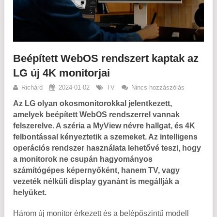
Beépített WebOS rendszert kaptak az
LG új 4K monitorjai
Richárd
2024-01-02
TV
Nincs hozzászólás
Az LG olyan okosmonitorokkal jelentkezett,
amelyek beépített WebOS rendszerrel vannak
felszerelve. A széria a MyView névre hallgat, és 4K
felbontással kényeztetik a szemeket. Az intelligens
operációs rendszer használata lehetővé teszi, hogy
a monitorok ne csupán hagyományos
számítógépes képernyőként, hanem TV, vagy
vezeték nélküli display gyanánt is megállják a
helyüket.
Három új monitor érkezett és a belépőszintű modell