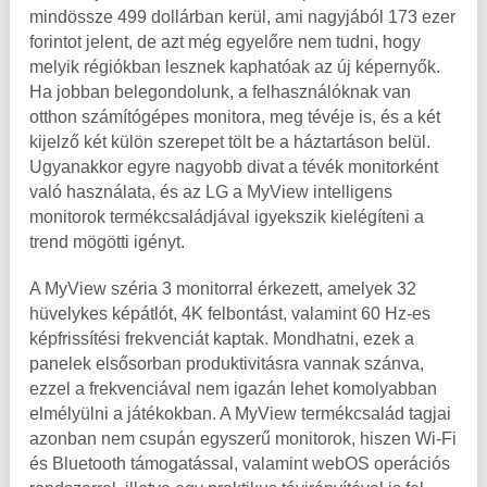
mindössze 499 dollárban kerül, ami nagyjából 173 ezer
forintot jelent, de azt még egyelőre nem tudni, hogy
melyik régiókban lesznek kaphatóak az új képernyők.
Ha jobban belegondolunk, a felhasználóknak van
otthon számítógépes monitora, meg tévéje is, és a két
kijelző két külön szerepet tölt be a háztartáson belül.
Ugyanakkor egyre nagyobb divat a tévék monitorként
való használata, és az LG a MyView intelligens
monitorok termékcsaládjával igyekszik kielégíteni a
trend mögötti igényt.
A MyView széria 3 monitorral érkezett, amelyek 32
hüvelykes képátlót, 4K felbontást, valamint 60 Hz-es
képfrissítési frekvenciát kaptak. Mondhatni, ezek a
panelek elsősorban produktivitásra vannak szánva,
ezzel a frekvenciával nem igazán lehet komolyabban
elmélyülni a játékokban. A MyView termékcsalád tagjai
azonban nem csupán egyszerű monitorok, hiszen Wi-Fi
és Bluetooth támogatással, valamint webOS operációs