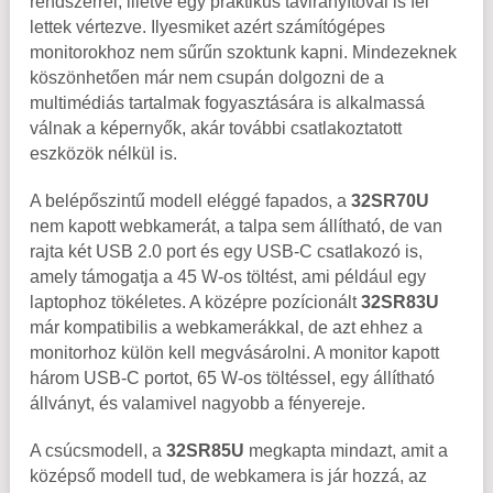
rendszerrel, illetve egy praktikus távirányítóval is fel
lettek vértezve. Ilyesmiket azért számítógépes
monitorokhoz nem sűrűn szoktunk kapni. Mindezeknek
köszönhetően már nem csupán dolgozni de a
multimédiás tartalmak fogyasztására is alkalmassá
válnak a képernyők, akár további csatlakoztatott
eszközök nélkül is.
A belépőszintű modell eléggé fapados, a
32SR70U
nem kapott webkamerát, a talpa sem állítható, de van
rajta két USB 2.0 port és egy USB-C csatlakozó is,
amely támogatja a 45 W-os töltést, ami például egy
laptophoz tökéletes. A középre pozícionált
32SR83U
már kompatibilis a webkamerákkal, de azt ehhez a
monitorhoz külön kell megvásárolni. A monitor kapott
három USB-C portot, 65 W-os töltéssel, egy állítható
állványt, és valamivel nagyobb a fényereje.
A csúcsmodell, a
32SR85U
megkapta mindazt, amit a
középső modell tud, de webkamera is jár hozzá, az